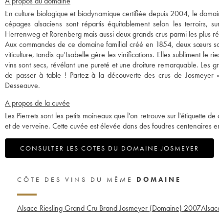
A propos du domaine
En culture biologique et biodynamique certifiée depuis 2004, le doma
cépages alsaciens sont répartis équitablement selon les terroirs, 
Herrenweg et Rorenberg mais aussi deux grands crus parmi les plus rép
Aux commandes de ce domaine familial créé en 1854, deux sœurs sont 
viticulture, tandis qu’Isabelle gère les vinifications. Elles subliment le 
vins sont secs, révélant une pureté et une droiture remarquable. Les g
de passer à table ! Partez à la découverte des crus de Josmeyer «
Desseauve.
A propos de la cuvée
Les Pierrets sont les petits moineaux que l'on retrouve sur l'étiquette d
et de verveine. Cette cuvée est élevée dans des foudres centenaires 
CONSULTER LES COTES DU DOMAINE JOSMEYER
CÔTE DES VINS DU MÊME
DOMAINE
Alsace Riesling Grand Cru Brand Josmeyer (Domaine)
2007
Alsac