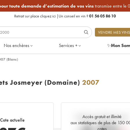
 pour toute demande d’estimation de vos vins
transmise entre le 
Retrait sur place
cliquez ici
|
Un conseil en vin ?
01 56 05 86 10
VENDRE MES VINS
Nos enchères
Services +
✨
Mon Som
007 (Blanc)
rets Josmeyer (Domaine)
2007
Accès gratuit et illimité
Tendance actuelle de la cote
Cote actuelle
aux statistiques de plus de 150 
cotes