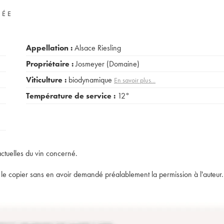
VÉE
Appellation :
Alsace Riesling
Propriétaire :
Josmeyer (Domaine)
Viticulture :
biodynamique
En savoir plus...
Température de service :
12°
actuelles du vin concerné.
t de le copier sans en avoir demandé préalablement la permission à l'auteur.