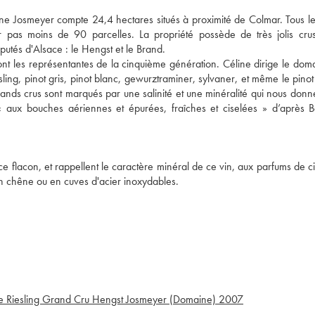
ine Josmeyer compte 24,4 hectares situés à proximité de Colmar. Tous l
sur pas moins de 90 parcelles. La propriété possède de très jolis c
utés d'Alsace : le Hengst et le Brand.
les représentantes de la cinquième génération. Céline dirige le doma
riesling, pinot gris, pinot blanc, gewurztraminer, sylvaner, et même le pinot
rands crus sont marqués par une salinité et une minéralité qui nous donn
 aux bouches aériennes et épurées, fraîches et ciselées » d’après 
e ce flacon, et rappellent le caractère minéral de ce vin, aux parfums de c
en chêne ou en cuves d'acier inoxydables.
e Riesling Grand Cru Hengst Josmeyer (Domaine)
2007