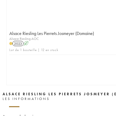
Alsace Riesling Les Pierrets Josmeyer (Domaine)
Alsace Riesling AOC
2023
A
Lot de 1 bouteille | 12 en stock
ALSACE RIESLING LES PIERRETS JOSMEYER 
LES INFORMATIONS