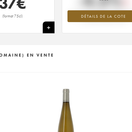
-4.3%
37
€
Tendance à la baisse du millésime 2
(format 75cl)
DÉTAILS DE LA COTE
en 2026 par rapport à 2025
+
DOMAINE) EN VENTE