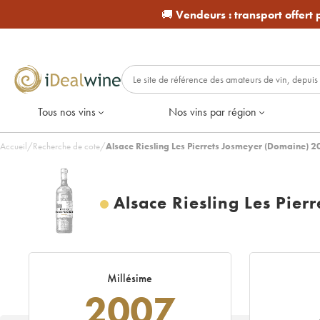
🚚
Vendeurs :
transport offert
Tous nos vins
Nos vins par région
Accueil
/
Recherche de cote
/
Alsace Riesling Les Pierrets Josmeyer (Domaine) 2
Alsace Riesling Les Pier
Millésime
2007