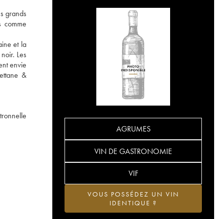
es grands
rus comme
ine et la
 noir. Les
ent envie
Bettane &
itronnelle
AGRUMES
VIN DE GASTRONOMIE
VIF
VOUS POSSÉDEZ UN VIN
IDENTIQUE ?