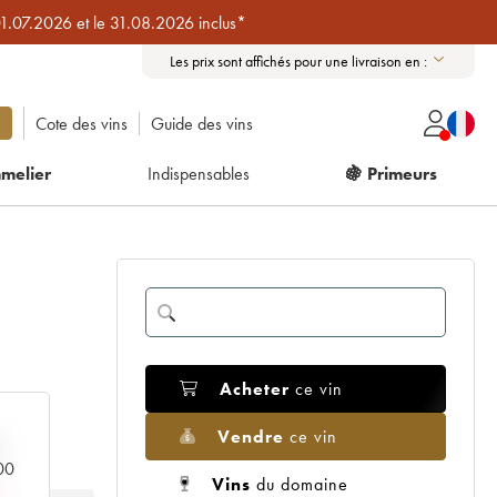
01.07.2026 et le 31.08.2026 inclus*
Les prix sont affichés pour une livraison en :
Cote des vins
Guide des vins
melier
Indispensables
🍇 Primeurs
Acheter
ce vin
Vendre
ce vin
000
Vins
du domaine