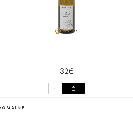
32
€
(DOMAINE)