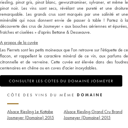
riesling, pinot gris, pinot blanc, gewurztraminer, sylvaner, et même le
pinot noir. Les vins sont secs, révélant une pureté et une droiture
remarquable. Les grands crus sont marqués par une salinité et une
minéralité qui nous donnent envie de passer à table ! Partez à la
découverte des crus de Josmeyer « aux bouches aériennes et épurées,
fraîches et ciselées » d’après Bettane & Desseauve.
A propos de la cuvée
Les Pierrets sont les petits moineaux que l'on retrouve sur l'étiquette de ce
flacon, et rappellent le caractère minéral de ce vin, aux parfums de
citronnelle et de verveine. Cette cuvée est élevée dans des foudres
centenaires en chêne ou en cuves d'acier inoxydables.
CONSULTER LES COTES DU DOMAINE JOSMEYER
CÔTE DES VINS DU MÊME
DOMAINE
Alsace Riesling Le Kottabe
Alsace Riesling Grand Cru Brand
Josmeyer (Domaine)
2015
Josmeyer (Domaine)
2015