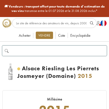
🚚
Vendeurs :
transport offert pour toute demande d’estimation de
vos vins
transmise entre le 01.07.2026 et le 31.08.2026 inclus*
Acheter
Cote
Encyclopédie
VENDRE
Alsace Riesling Les Pierrets
Josmeyer (Domaine)
2015
Millésime