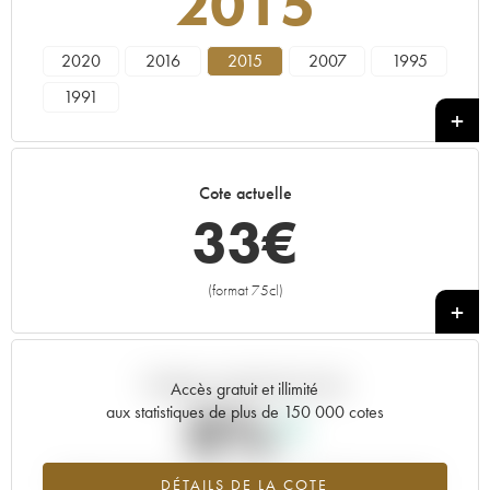
2015
2020
2016
2015
2007
1995
1991
Cote actuelle
33
€
(format 75cl)
+
Tendance actuelle de la cote
Accès gratuit et illimité
0%
aux statistiques de plus de 150 000 cotes
Tendance à la hausse du millésime 2015 en 2026 par rapport à
DÉTAILS DE LA COTE