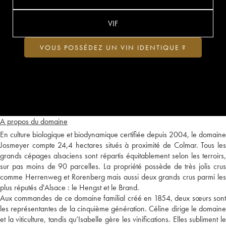
VIF
VOUS POSSÉDEZ UN VIN IDENTIQUE ?
A propos du domaine
En culture biologique et biodynamique certifiée depuis 2004, le domaine
Josmeyer compte 24,4 hectares situés à proximité de Colmar. Tous les
grands cépages alsaciens sont répartis équitablement selon les terroirs,
sur pas moins de 90 parcelles. La propriété possède de très jolis crus
comme Herrenweg et Rorenberg mais aussi deux grands crus parmi les
plus réputés d'Alsace : le Hengst et le Brand.
Aux commandes de ce domaine familial créé en 1854, deux sœurs sont
les représentantes de la cinquième génération. Céline dirige le domaine
et la viticulture, tandis qu’Isabelle gère les vinifications. Elles subliment le