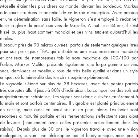
Moselle étaient les plus chers au monde, devant les bordeaux. Markus
a toujours cru dans le potentiel de ce terroir d’exception. Avec passion
et une détermination sans faille, le vigneron s’est employé à redonner
toute la gloire du passé aux vins de Moselle. A tout juste 34 ans, il s’est
hissé au plus haut sommet mondial et ses vins tutoient aujourd'hui les
étoiles.
Il produit près de 90 micros cuvées, parfois de seulement quelques litres
pour ses prestigieux TBA, qui ont obtenu une reconnaissance mondiale
et ont reçu de nombreuses fois la note maximale de 100/100 par
Parker. Markus Molitor présente également une large gamme de vins
secs, demi-secs et moelleux, tous de très belle qualité et dans un style
unique, où la minéralité des terroirs s'exprime pleinement.
Le vignoble s'étend sur plus de 38 hectares, avec des pentes parfois
très abruptes allant jusqu'à 80% d'inclinaison. La composition des sols est
majoritairement schisteuse. Les vignes sont donc cultivées entièrement à
la main et sont parfois centenaires. Il vignoble est planté principalement
en riesling, mais aussi en pinot noir et en pinot blanc. Les baies sont
récoltées à maturité parfaite et les fermentations s'effectuent sans ajout
de levures (uniquement avec celles présentes naturellement dans les
raisins). Depuis plus de 30 ans, le vigneron travaille avec une vision
écologique, suivant une philosophie bio et biodynamique, mais pas à