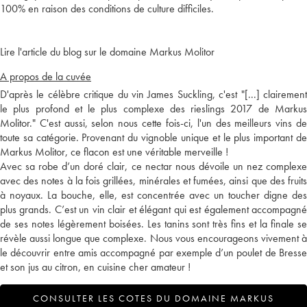
100% en raison des conditions de culture difficiles.
Lire l'article du blog sur le domaine Markus Molitor
A propos de la cuvée
D'après le célèbre critique du vin James Suckling, c'est "[...] clairement
le plus profond et le plus complexe des rieslings 2017 de Markus
Molitor." C'est aussi, selon nous cette fois-ci, l'un des meilleurs vins de
toute sa catégorie. Provenant du vignoble unique et le plus important de
Markus Molitor, ce flacon est une véritable merveille !
Avec sa robe d’un doré clair, ce nectar nous dévoile un nez complexe
avec des notes à la fois grillées, minérales et fumées, ainsi que des fruits
à noyaux. La bouche, elle, est concentrée avec un toucher digne des
plus grands. C’est un vin clair et élégant qui est également accompagné
de ses notes légèrement boisées. Les tanins sont très fins et la finale se
révèle aussi longue que complexe. Nous vous encourageons vivement à
le découvrir entre amis accompagné par exemple d’un poulet de Bresse
et son jus au citron, en cuisine cher amateur !
CONSULTER LES COTES DU DOMAINE MARKUS