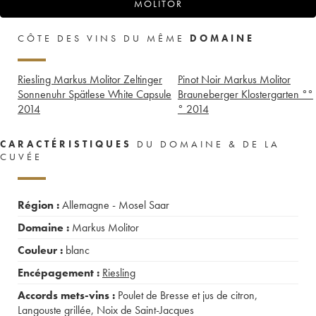
MOLITOR
CÔTE DES VINS DU MÊME
DOMAINE
Riesling Markus Molitor Zeltinger
Pinot Noir Markus Molitor
Sonnenuhr Spätlese White Capsule
Brauneberger Klostergarten °°
2014
°
2014
CARACTÉRISTIQUES
DU DOMAINE & DE LA
CUVÉE
Région :
Allemagne - Mosel Saar
Domaine :
Markus Molitor
Couleur :
blanc
Encépagement :
Riesling
Accords mets-vins :
Poulet de Bresse et jus de citron
,
Langouste grillée
,
Noix de Saint-Jacques