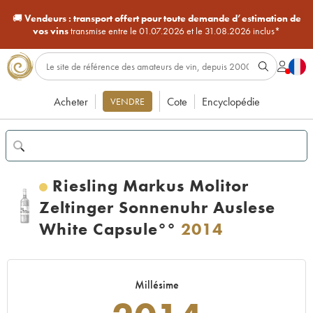
🚚
Vendeurs :
transport offert pour toute demande d’estimation de
vos vins
transmise entre le 01.07.2026 et le 31.08.2026 inclus*
Acheter
Cote
Encyclopédie
VENDRE
Riesling Markus Molitor
Zeltinger Sonnenuhr Auslese
White Capsule°°
2014
Millésime