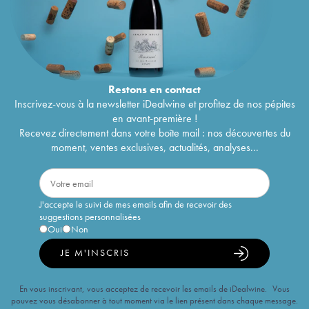
Restons en
contact
Inscrivez-vous à la newsletter iDealwine et profitez de nos pépites
en avant-première !
Recevez directement dans votre boîte mail : nos découvertes du
moment, ventes exclusives, actualités, analyses...
J'accepte le suivi de mes emails afin de recevoir des
suggestions personnalisées
Oui
Non
JE M'INSCRIS
En vous inscrivant, vous acceptez de recevoir les emails de iDealwine. Vous
pouvez vous désabonner à tout moment via le lien présent dans chaque message.