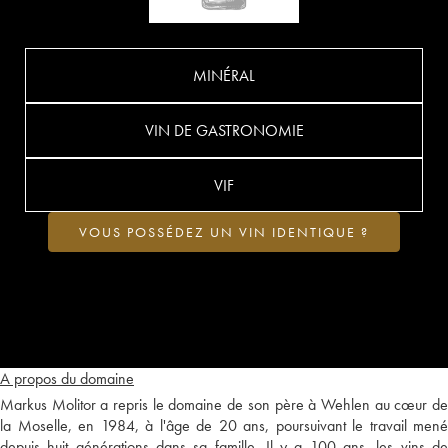
MINÉRAL
VIN DE GASTRONOMIE
VIF
VOUS POSSÉDEZ UN VIN IDENTIQUE ?
A propos du domaine
Markus Molitor a repris le domaine de son père à Wehlen au cœur de
la Moselle, en 1984, à l'âge de 20 ans, poursuivant le travail mené
depuis huit générations dans sa famille. Il y a 100 ans, les vins de