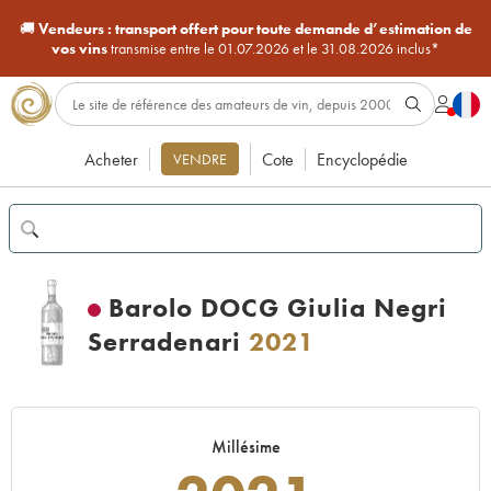
🚚
Vendeurs :
transport offert pour toute demande d’estimation de
vos vins
transmise entre le 01.07.2026 et le 31.08.2026 inclus*
Acheter
Cote
Encyclopédie
VENDRE
Barolo DOCG Giulia Negri
Serradenari
2021
Millésime