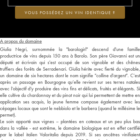
VOUS POSSÉDEZ UN VIN IDENTIQUE ?
A propos du domaine
Giulia Negri, surnommée la "barologirl" descend d'une famille
productrice de vins depuis 150 ans à Barolo. Son père Giovanni est un
député et écrivain qui s'est occupé de son vignoble et des chênes
truffiers des forêts de Serradenari. Giulia hérite avec fierté du vignoble,
un domaine de six hectares dont le nom signifie "colline d'argent". C’est
après un passage en Bourgogne qu’elle revient sur ses terres natales
avec l’objectif d’y produire des vins fins et délicats, fruités et élégants. Si
elle cultive du chardonnay et du pinot noir qui lui permettent de mettre en
application ses acquis, la jeune femme compose également avec les
cépages locaux que sont le nebbiolo et le barbera (quand le millésime le
permet).
Le soin apporté aux vignes – plantées en coteaux et un peu plus bas
dans la vallée - est extrême, le domaine biologique est en effet certifié
par le label italien Valoritalia depuis 2019. Si ses ancêtres vinifiaient