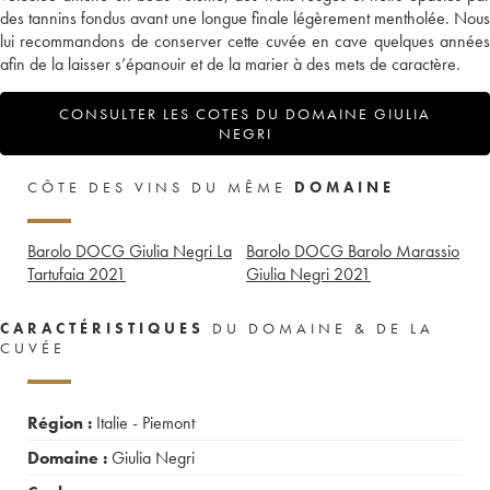
des tannins fondus avant une longue finale légèrement mentholée. Nous
lui recommandons de conserver cette cuvée en cave quelques années
afin de la laisser s’épanouir et de la marier à des mets de caractère.
CONSULTER LES COTES DU DOMAINE GIULIA
NEGRI
CÔTE DES VINS DU MÊME
DOMAINE
Barolo DOCG Giulia Negri La
Barolo DOCG Barolo Marassio
Tartufaia
2021
Giulia Negri
2021
CARACTÉRISTIQUES
DU DOMAINE & DE LA
CUVÉE
Région :
Italie - Piemont
Domaine :
Giulia Negri