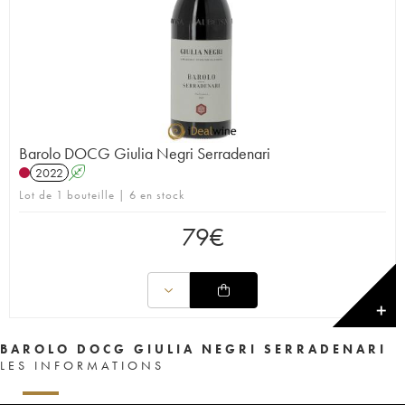
Barolo DOCG Giulia Negri Serradenari
2022
A
Lot de 1 bouteille | 6 en stock
79
€
✕
BAROLO DOCG GIULIA NEGRI SERRADENARI
LES INFORMATIONS