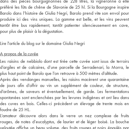
dans des pièces bourguignonnes de 228 litres, la vigneronne a elle
préféré les fûts de chêne de Slavonie de 25 hl. Si la Bourgogne inspire
Barolo dans l’histoire de Giulia Negri, Barolo prend vite son envol pour
produire ici des vins uniques. La gamme est belle, et les vins peuvent
tantôt être bus rapidement, tantôt patienter silencieusement en cave,
pour plus de plaisir à la dégustation.
Lire l'article du blog sur le domaine Giulia Negri
A propos de la cuvée
Les raisins de nebbiolo dont est tirée cette cuvée sont issus de terroirs
d’argiles et de calcaires, d’une parcelle de Serradenari, la Morra, le
plus haut point de Barolo que l’on retrouve à 500 mètres d’altitude.
Après des vendanges manuelles, les raisins macèrent une quarantaine
de jours afin d’offrir au vin un supplément de couleur, de structure,
d’arômes, de saveurs et éventuellement, de garde. Les fermentations
spontanées sont enclenchées par les levures indigènes et ont lieu dans
des cuves en bois. Celles-ci précèdent un élevage de trente mois en
foudre de 25 HL.
L’amateur découvre alors dans le verre un nez complexe de fruits
rouges, de notes d’eucalyptus, de laurier et de léger boisé. La bouche
veloutée affiche un beau volume, des fruits rouges et noirs épaulés par