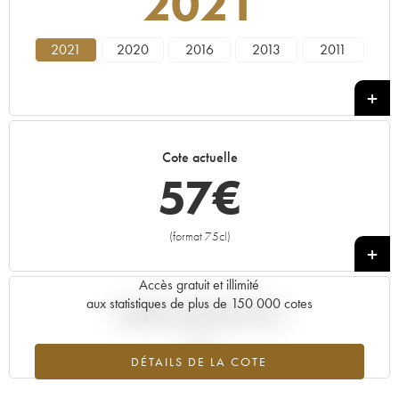
2021
2021
2020
2016
2013
2011
Cote actuelle
57
€
(format 75cl)
+
Accès gratuit et illimité
aux statistiques de plus de 150 000 cotes
Tendance actuelle de la cote
DÉTAILS DE LA COTE