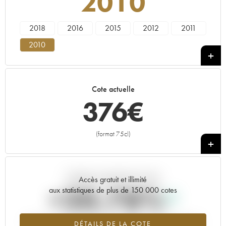
2010
2018
2016
2015
2012
2011
2010
Cote actuelle
376
€
(format 75cl)
+
Tendance actuelle de la cote
Accès gratuit et illimité
+20.78%
aux statistiques de plus de 150 000 cotes
Tendance à la hausse du millésime 2010 en 2026 par rapport à
DÉTAILS DE LA COTE