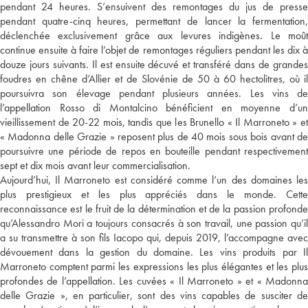
pendant 24 heures. S’ensuivent des remontages du jus de presse
pendant quatre-cinq heures, permettant de lancer la fermentation,
déclenchée exclusivement grâce aux levures indigènes. Le moût
continue ensuite à faire l’objet de remontages réguliers pendant les dix à
douze jours suivants. Il est ensuite décuvé et transféré dans de grandes
foudres en chêne d’Allier et de Slovénie de 50 à 60 hectolitres, où il
poursuivra son élevage pendant plusieurs années. Les vins de
l’appellation Rosso di Montalcino bénéficient en moyenne d’un
vieillissement de 20-22 mois, tandis que les Brunello « Il Marroneto » et
« Madonna delle Grazie » reposent plus de 40 mois sous bois avant de
poursuivre une période de repos en bouteille pendant respectivement
sept et dix mois avant leur commercialisation.
Aujourd’hui, Il Marroneto est considéré comme l’un des domaines les
plus prestigieux et les plus appréciés dans le monde. Cette
reconnaissance est le fruit de la détermination et de la passion profonde
qu’Alessandro Mori a toujours consacrés à son travail, une passion qu’il
a su transmettre à son fils Iacopo qui, depuis 2019, l’accompagne avec
dévouement dans la gestion du domaine. Les vins produits par Il
Marroneto comptent parmi les expressions les plus élégantes et les plus
profondes de l’appellation. Les cuvées « Il Marroneto » et « Madonna
delle Grazie », en particulier, sont des vins capables de susciter de