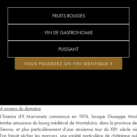
FRUITS ROUGES
VIN DE GASTRONOMIE
PUISSANT
VOUS POSSÉDEZ UN VIN IDENTIQUE ?
A propos du domaine
L’histoire d’Il Marroneto commence en 1974, lorsque Giuseppe Mori
tombe amoureux du bourg médiéval de Montalcino, dans la province de
Sienne, et plus particulièrement d’une ancienne tour du XIIIᵉ siècle où
l’on faisait sécher les marrons, une variété particulière de châtaigne qui