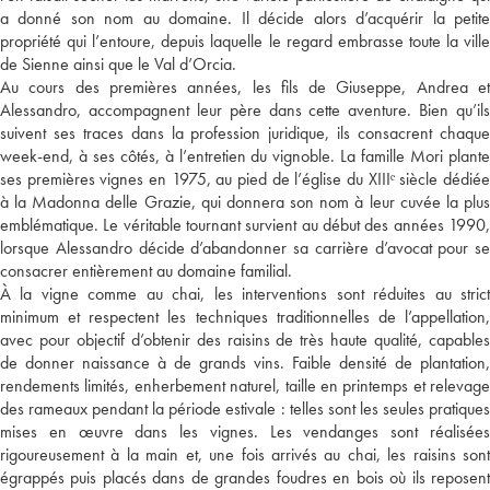
a donné son nom au domaine. Il décide alors d’acquérir la petite
propriété qui l’entoure, depuis laquelle le regard embrasse toute la ville
de Sienne ainsi que le Val d’Orcia.
Au cours des premières années, les fils de Giuseppe, Andrea et
Alessandro, accompagnent leur père dans cette aventure. Bien qu’ils
suivent ses traces dans la profession juridique, ils consacrent chaque
week-end, à ses côtés, à l’entretien du vignoble. La famille Mori plante
ses premières vignes en 1975, au pied de l’église du XIIIᵉ siècle dédiée
à la Madonna delle Grazie, qui donnera son nom à leur cuvée la plus
emblématique. Le véritable tournant survient au début des années 1990,
lorsque Alessandro décide d’abandonner sa carrière d’avocat pour se
consacrer entièrement au domaine familial.
À la vigne comme au chai, les interventions sont réduites au strict
minimum et respectent les techniques traditionnelles de l’appellation,
avec pour objectif d’obtenir des raisins de très haute qualité, capables
de donner naissance à de grands vins. Faible densité de plantation,
rendements limités, enherbement naturel, taille en printemps et relevage
des rameaux pendant la période estivale : telles sont les seules pratiques
mises en œuvre dans les vignes. Les vendanges sont réalisées
rigoureusement à la main et, une fois arrivés au chai, les raisins sont
égrappés puis placés dans de grandes foudres en bois où ils reposent