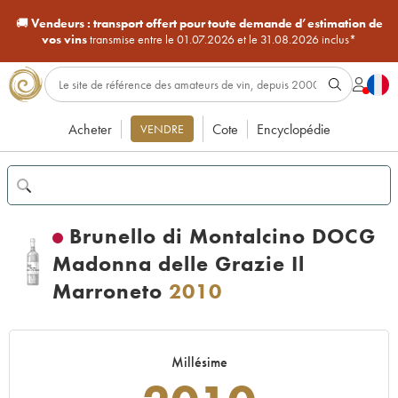
🚚
Vendeurs :
transport offert pour toute demande d’estimation de
vos vins
transmise entre le 01.07.2026 et le 31.08.2026 inclus*
Acheter
Cote
Encyclopédie
VENDRE
Brunello di Montalcino DOCG
Madonna delle Grazie Il
Marroneto
2010
Millésime