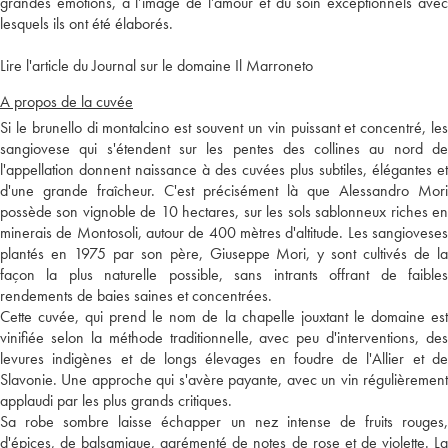
grandes émotions, à l’image de l’amour et du soin exceptionnels avec
lesquels ils ont été élaborés.
Lire l'article du Journal sur le domaine Il Marroneto
A propos de la cuvée
Si le brunello di montalcino est souvent un vin puissant et concentré, les
sangiovese qui s'étendent sur les pentes des collines au nord de
l'appellation donnent naissance à des cuvées plus subtiles, élégantes et
d'une grande fraîcheur. C'est précisément là que Alessandro Mori
possède son vignoble de 10 hectares, sur les sols sablonneux riches en
minerais de Montosoli, autour de 400 mètres d'altitude. Les sangioveses
plantés en 1975 par son père, Giuseppe Mori, y sont cultivés de la
façon la plus naturelle possible, sans intrants offrant de faibles
rendements de baies saines et concentrées.
Cette cuvée, qui prend le nom de la chapelle jouxtant le domaine est
vinifiée selon la méthode traditionnelle, avec peu d'interventions, des
levures indigènes et de longs élevages en foudre de l'Allier et de
Slavonie. Une approche qui s'avère payante, avec un vin régulièrement
applaudi par les plus grands critiques.
Sa robe sombre laisse échapper un nez intense de fruits rouges,
d'épices, de balsamique, agrémenté de notes de rose et de violette. La