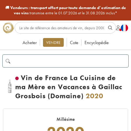
🚚
Vendeurs :
transport offert pour toute demande d’estimation de
vos vins
transmise entre le 01.07.2026 et le 31.08.2026 inclus*
Acheter
Cote
Encyclopédie
VENDRE
Vin de France La Cuisine de
ma Mère en Vacances à Gaillac
Grosbois (Domaine)
2020
Millésime