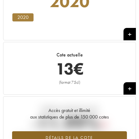
2020
2020
Cote actuelle
13
€
(format 75cl)
+
Tendance actuelle de la cote
Accès gratuit et illimité
-11.99%
aux statistiques de plus de 150 000 cotes
Tendance à la baisse du millésime 2020 en 2026 par rapport à
DÉTAILS DE LA COTE