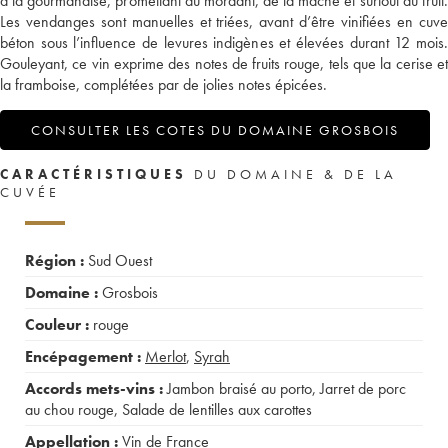
à la gourmandise, promettant du mordant, de la mâche et surtout du fruit.
Les vendanges sont manuelles et triées, avant d’être vinifiées en cuve
béton sous l’influence de levures indigènes et élevées durant 12 mois.
Gouleyant, ce vin exprime des notes de fruits rouge, tels que la cerise et
la framboise, complétées par de jolies notes épicées.
CONSULTER LES COTES DU DOMAINE GROSBOIS
CARACTÉRISTIQUES
DU DOMAINE & DE LA
CUVÉE
Région :
Sud Ouest
Domaine :
Grosbois
Couleur :
rouge
Encépagement :
Merlot
,
Syrah
Accords mets-vins :
Jambon braisé au porto
,
Jarret de porc
au chou rouge
,
Salade de lentilles aux carottes
Appellation :
Vin de France