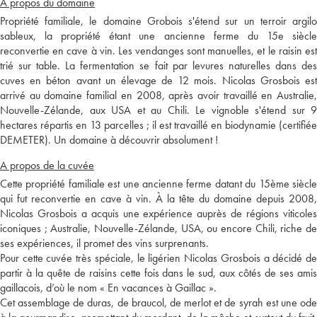
A propos du domaine
Propriété familiale, le domaine Grobois s'étend sur un terroir argilo
sableux, la propriété étant une ancienne ferme du 15e siècle
reconvertie en cave à vin. Les vendanges sont manuelles, et le raisin est
trié sur table. La fermentation se fait par levures naturelles dans des
cuves en béton avant un élevage de 12 mois. Nicolas Grosbois est
arrivé au domaine familial en 2008, après avoir travaillé en Australie,
Nouvelle-Zélande, aux USA et au Chili. Le vignoble s'étend sur 9
hectares répartis en 13 parcelles ; il est travaillé en biodynamie (certifiée
DEMETER). Un domaine à découvrir absolument !
A propos de la cuvée
Cette propriété familiale est une ancienne ferme datant du 15ème siècle
qui fut reconvertie en cave à vin. À la tête du domaine depuis 2008,
Nicolas Grosbois a acquis une expérience auprès de régions viticoles
iconiques ; Australie, Nouvelle-Zélande, USA, ou encore Chili, riche de
ses expériences, il promet des vins surprenants.
Pour cette cuvée très spéciale, le ligérien Nicolas Grosbois a décidé de
partir à la quête de raisins cette fois dans le sud, aux côtés de ses amis
gaillacois, d’où le nom « En vacances à Gaillac ».
Cet assemblage de duras, de braucol, de merlot et de syrah est une ode