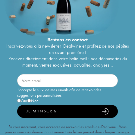
Restons en
contact
Inscrivez-vous à la newsletter iDealwine et profitez de nos pépites
en avant-première !
Recevez directement dans votre boîte mail : nos découvertes du
moment, ventes exclusives, actualités, analyses...
J'accepte le suivi de mes emails afin de recevoir des
suggestions personnalisées
Oui
Non
JE M'INSCRIS
En vous inscrivant, vous acceptez de recevoir les emails de iDealwine. Vous
pouvez vous désabonner à tout moment via le lien présent dans chaque message.