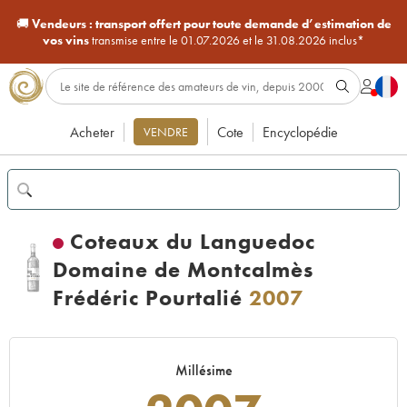
🚚
Vendeurs :
transport offert pour toute demande d’estimation de
vos vins
transmise entre le 01.07.2026 et le 31.08.2026 inclus*
Acheter
Cote
Encyclopédie
VENDRE
Coteaux du Languedoc
Domaine de Montcalmès
Frédéric Pourtalié
2007
Millésime