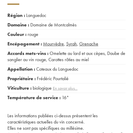
Région :
Languedoc
Domaine :
Domaine de Montcalmès
Couleur :
rouge
Encépagement :
Mourvèdre
,
Syrah
,
Grenache
Accords mets-vins :
Omelette au lard et aux cèpes
,
Daube de
sanglier au vin rouge
,
Carottes rôties au miel
Appellation :
Coteaux du Languedoc
Propriétaire :
Frédéric Pourtalié
Viticulture :
biologique
En savoir plus...
Température de service :
16°
Les informations publiées ci-dessus présentent les
caractéristiques actuelles du vin concerné.
Elles ne sont pas spécifiques au millésime.