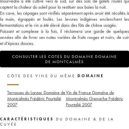
mourvèdre a été cultivé vers le sud, sur des sols de galets roulés qui
captent la chaleur du soleil pour la restituer aux baies la nuit.
En cave, les cépages sont vinifiés séparément après avoir été récoltés à
la main, égrappés et foulés. Les levures indigènes enclenchent les
fermentations et le vin a été élevé dans des fûts de chêne usagés.
Puissant et complexe à la fois, il réclamera une garde de quelques
années afin de livrer ses notes variées de fruits rouges et noirs, de cuir
et d’épices douces.
CONSULTER LES COTES DU DOMAINE DOMAINE
DE MONTCALMÈS
CÔTE DES VINS DU MÊME
DOMAINE
Terrasses du Larzac Domaine de
Vin de France Domaine de
Montcalmès Frédéric Pourtalié
Montcalmès Grenache Frédéric
2007
Pourtalié
2007
CARACTÉRISTIQUES
DU DOMAINE & DE LA
CUVÉE