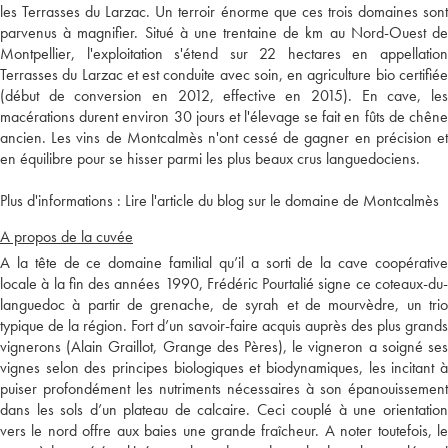
les Terrasses du Larzac. Un terroir énorme que ces trois domaines sont
parvenus à magnifier. Situé à une trentaine de km au Nord-Ouest de
Montpellier, l'exploitation s'étend sur 22 hectares en appellation
Terrasses du Larzac et est conduite avec soin, en agriculture bio certifiée
(début de conversion en 2012, effective en 2015). En cave, les
macérations durent environ 30 jours et l'élevage se fait en fûts de chêne
ancien. Les vins de Montcalmès n'ont cessé de gagner en précision et
en équilibre pour se hisser parmi les plus beaux crus languedociens.
Plus d'informations :
Lire l'article du blog sur le domaine de Montcalmès
A propos de la cuvée
A la tête de ce domaine familial qu’il a sorti de la cave coopérative
locale à la fin des années 1990, Frédéric Pourtalié signe ce coteaux-du-
languedoc à partir de grenache, de syrah et de mourvèdre, un trio
typique de la région. Fort d’un savoir-faire acquis auprès des plus grands
vignerons (Alain Graillot, Grange des Pères), le vigneron a soigné ses
vignes selon des principes biologiques et biodynamiques, les incitant à
puiser profondément les nutriments nécessaires à son épanouissement
dans les sols d’un plateau de calcaire. Ceci couplé à une orientation
vers le nord offre aux baies une grande fraîcheur. A noter toutefois, le