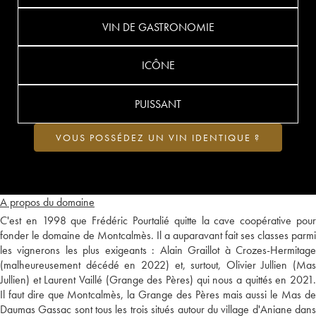
VIN DE GASTRONOMIE
ICÔNE
PUISSANT
VOUS POSSÉDEZ UN VIN IDENTIQUE ?
A propos du domaine
C'est en 1998 que Frédéric Pourtalié quitte la cave coopérative pour
fonder le domaine de Montcalmès. Il a auparavant fait ses classes parmi
les vignerons les plus exigeants : Alain Graillot à Crozes-Hermitage
(malheureusement décédé en 2022) et, surtout, Olivier Jullien (Mas
Jullien) et Laurent Vaillé (Grange des Pères) qui nous a quittés en 2021.
Il faut dire que Montcalmès, la Grange des Pères mais aussi le Mas de
Daumas Gassac sont tous les trois situés autour du village d'Aniane dans