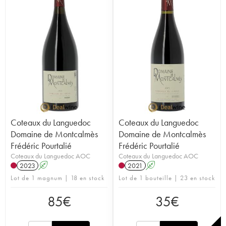
Coteaux du Languedoc
Coteaux du Languedoc
Domaine de Montcalmès
Domaine de Montcalmès
Frédéric Pourtalié
Frédéric Pourtalié
Coteaux du Languedoc AOC
Coteaux du Languedoc AOC
2023
A
2021
A
Lot de 1 magnum | 18 en stock
Lot de 1 bouteille | 23 en stock
85
€
35
€