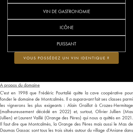
VIN DE GASTRONOMIE
ICÔNE
PUISSANT
VOUS POSSÉDEZ UN VIN IDENTIQUE ?
A propos du domaine
C'est en 1998 que Frédéric Pourtalié quitte la cave coopérative pour
fonder le domaine de Montcalmès. Il a auparavant fait ses classes parmi
les vignerons les plus exigeants : Alain Graillot à Crozes-Hermitage
(malheureusement décédé en 2022) et, surtout, Olivier Jullien (Mas
Jullien) et Laurent Vaillé (Grange des Pères) qui nous a quittés en 2021.
Il faut dire que Montcalmès, la Grange des Pères mais aussi le Mas de
Daumas Gassac sont tous les trois situés autour du village d'Aniane dans