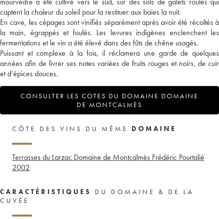
mourvèdre a été cultivé vers le sud, sur des sols de galets roulés qui
captent la chaleur du soleil pour la restituer aux baies la nuit.
En cave, les cépages sont vinifiés séparément après avoir été récoltés à
la main, égrappés et foulés. Les levures indigènes enclenchent les
fermentations et le vin a été élevé dans des fûts de chêne usagés.
Puissant et complexe à la fois, il réclamera une garde de quelques
années afin de livrer ses notes variées de fruits rouges et noirs, de cuir
et d’épices douces.
CONSULTER LES COTES DU DOMAINE DOMAINE
DE MONTCALMÈS
CÔTE DES VINS DU MÊME
DOMAINE
Terrasses du Larzac Domaine de Montcalmès Frédéric Pourtalié
2002
CARACTÉRISTIQUES
DU DOMAINE & DE LA
CUVÉE