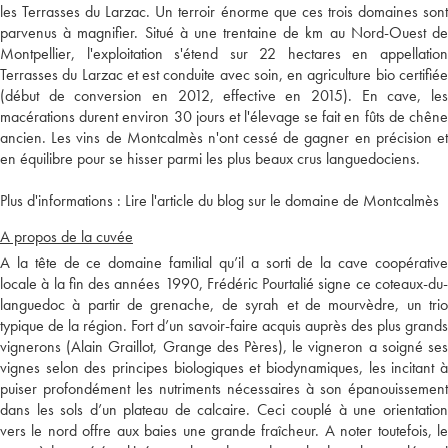
les Terrasses du Larzac. Un terroir énorme que ces trois domaines sont
parvenus à magnifier. Situé à une trentaine de km au Nord-Ouest de
Montpellier, l'exploitation s'étend sur 22 hectares en appellation
Terrasses du Larzac et est conduite avec soin, en agriculture bio certifiée
(début de conversion en 2012, effective en 2015). En cave, les
macérations durent environ 30 jours et l'élevage se fait en fûts de chêne
ancien. Les vins de Montcalmès n'ont cessé de gagner en précision et
en équilibre pour se hisser parmi les plus beaux crus languedociens.
Plus d'informations :
Lire l'article du blog sur le domaine de Montcalmès
A propos de la cuvée
A la tête de ce domaine familial qu’il a sorti de la cave coopérative
locale à la fin des années 1990, Frédéric Pourtalié signe ce coteaux-du-
languedoc à partir de grenache, de syrah et de mourvèdre, un trio
typique de la région. Fort d’un savoir-faire acquis auprès des plus grands
vignerons (Alain Graillot, Grange des Pères), le vigneron a soigné ses
vignes selon des principes biologiques et biodynamiques, les incitant à
puiser profondément les nutriments nécessaires à son épanouissement
dans les sols d’un plateau de calcaire. Ceci couplé à une orientation
vers le nord offre aux baies une grande fraîcheur. A noter toutefois, le