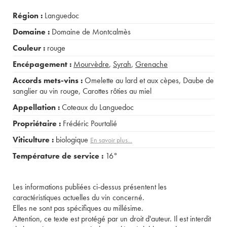
Région :
Languedoc
Domaine :
Domaine de Montcalmès
Couleur :
rouge
Encépagement :
Mourvèdre
,
Syrah
,
Grenache
Accords mets-vins :
Omelette au lard et aux cèpes
,
Daube de
sanglier au vin rouge
,
Carottes rôties au miel
Appellation :
Coteaux du Languedoc
Propriétaire :
Frédéric Pourtalié
Viticulture :
biologique
En savoir plus...
Température de service :
16°
Les informations publiées ci-dessus présentent les
caractéristiques actuelles du vin concerné.
Elles ne sont pas spécifiques au millésime.
Attention, ce texte est protégé par un droit d'auteur. Il est interdit