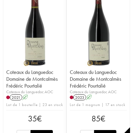
Coteaux du Languedoc
Coteaux du Languedoc
Domaine de Montcalmès
Domaine de Montcalmès
Frédéric Pourtalié
Frédéric Pourtalié
Coteaux du Languedoc AOC
Coteaux du Languedoc AOC
2021
A
2023
A
Lot de 1 bouteille | 23 en stock
Lot de 1 magnum | 17 en stock
35
€
85
€