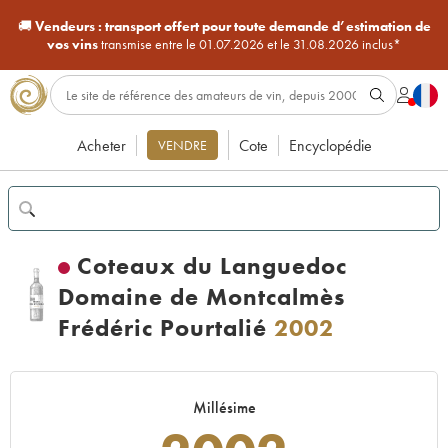
🚚
Vendeurs :
transport offert pour toute demande d’estimation de
vos vins
transmise entre le 01.07.2026 et le 31.08.2026 inclus*
Acheter
Cote
Encyclopédie
VENDRE
Coteaux du Languedoc
Domaine de Montcalmès
Frédéric Pourtalié
2002
Millésime