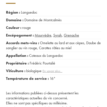
Région :
Languedoc
Domaine :
Domaine de Montcalmès
Couleur :
rouge
Encépagement :
Mourvèdre
,
Syrah
,
Grenache
Accords mets-vins :
Omelette au lard et aux cèpes
,
Daube de
sanglier au vin rouge
,
Carottes rôties au miel
Appellation :
Coteaux du Languedoc
Propriétaire :
Frédéric Pourtalié
Viticulture :
biologique
En savoir plus...
Température de service :
16°
Les informations publiées ci-dessus présentent les
caractéristiques actuelles du vin concerné.
Elles ne sont pas spécifiques au millésime.