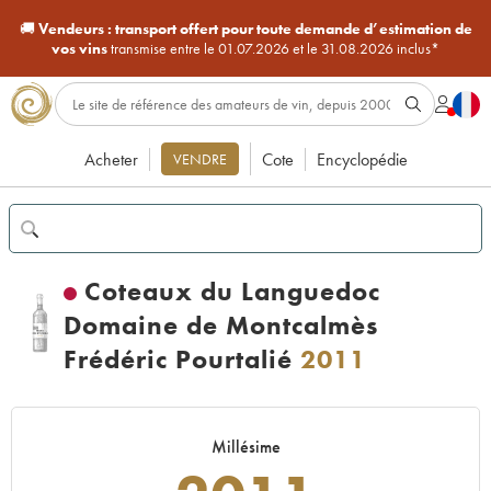
🚚
Vendeurs :
transport offert pour toute demande d’estimation de
vos vins
transmise entre le 01.07.2026 et le 31.08.2026 inclus*
Acheter
Cote
Encyclopédie
VENDRE
Coteaux du Languedoc
Domaine de Montcalmès
Frédéric Pourtalié
2011
Millésime