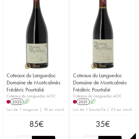
Coteaux du Languedoc
Coteaux du Languedoc
Domaine de Montcalmès
Domaine de Montcalmès
Frédéric Pourtalié
Frédéric Pourtalié
Coteaux du Languedoc AOC
Coteaux du Languedoc AOC
2023
A
2021
A
Lot de 1 magnum | 18 en stock
Lot de 1 bouteille | 23 en stock
85
€
35
€