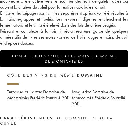
mourvèdre a été cultivé vers le sud, sur des sols de galets roulés qui
captent la chaleur du soleil pour la restituer aux baies la nuit.
En cave, les cépages sont vinifiés séparément après avoir été récoltés à
la main, égrappés et foulés. Les levures indigènes enclenchent les
fermentations et le vin a été élevé dans des fûts de chêne usagés.
Puissant et complexe à la fois, il réclamera une garde de quelques
années afin de livrer ses notes variées de fruits rouges et noirs, de cuir
et d’épices douces.
CONSULTER LES COTES DU DOMAINE DOMAINE
DE MONTCALMÈS
CÔTE DES VINS DU MÊME
DOMAINE
Terrasses du Larzac Domaine de
Languedoc Domaine de
Montcalmès Frédéric Pourtalié
2011
Montcalmès Frédéric Pourtalié
2011
CARACTÉRISTIQUES
DU DOMAINE & DE LA
CUVÉE