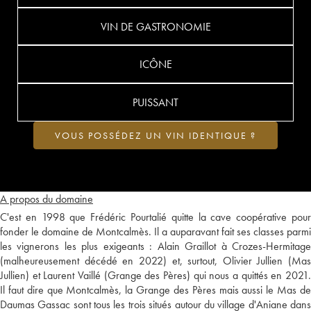
VIN DE GASTRONOMIE
ICÔNE
PUISSANT
VOUS POSSÉDEZ UN VIN IDENTIQUE ?
A propos du domaine
C'est en 1998 que Frédéric Pourtalié quitte la cave coopérative pour
fonder le domaine de Montcalmès. Il a auparavant fait ses classes parmi
les vignerons les plus exigeants : Alain Graillot à Crozes-Hermitage
(malheureusement décédé en 2022) et, surtout, Olivier Jullien (Mas
Jullien) et Laurent Vaillé (Grange des Pères) qui nous a quittés en 2021.
Il faut dire que Montcalmès, la Grange des Pères mais aussi le Mas de
Daumas Gassac sont tous les trois situés autour du village d'Aniane dans