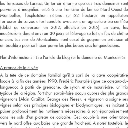
les Terrasses du Larzac. Un terroir énorme que ces trois domaines sont
parvenus à magnifier. Situé à une trentaine de km au Nord-Ouest de
Montpellier, l'exploitation s'étend sur 22 hectares en appellation
Terrasses du Larzac et est conduite avec soin, en agriculture bio certifiée
(début de conversion en 2012, effective en 2015). En cave, les
macérations durent environ 30 jours et l'élevage se fait en fûts de chêne
ancien. Les vins de Montcalmès n'ont cessé de gagner en précision et
en équilibre pour se hisser parmi les plus beaux crus languedociens.
Plus d'informations :
Lire l'article du blog sur le domaine de Montcalmès
A propos de la cuvée
A la tête de ce domaine familial qu’il a sorti de la cave coopérative
locale à la fin des années 1990, Frédéric Pourtalié signe ce coteaux-du-
languedoc à partir de grenache, de syrah et de mourvèdre, un trio
typique de la région. Fort d’un savoir-faire acquis auprès des plus grands
vignerons (Alain Graillot, Grange des Pères), le vigneron a soigné ses
vignes selon des principes biologiques et biodynamiques, les incitant à
puiser profondément les nutriments nécessaires à son épanouissement
dans les sols d’un plateau de calcaire. Ceci couplé à une orientation
vers le nord offre aux baies une grande fraîcheur. A noter toutefois, le