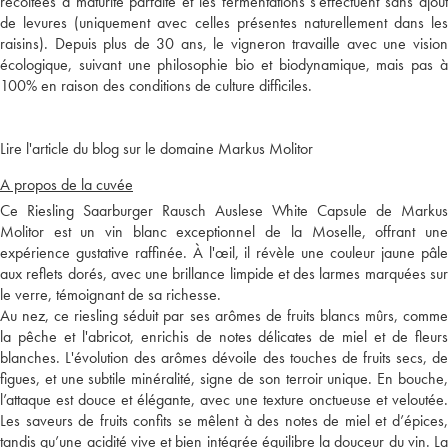
récoltées à maturité parfaite et les fermentations s'effectuent sans ajout
de levures (uniquement avec celles présentes naturellement dans les
raisins). Depuis plus de 30 ans, le vigneron travaille avec une vision
écologique, suivant une philosophie bio et biodynamique, mais pas à
100% en raison des conditions de culture difficiles.
Lire l'article du blog sur le domaine Markus Molitor
A propos de la cuvée
Ce Riesling Saarburger Rausch Auslese White Capsule de Markus
Molitor est un vin blanc exceptionnel de la Moselle, offrant une
expérience gustative raffinée. À l'œil, il révèle une couleur jaune pâle
aux reflets dorés, avec une brillance limpide et des larmes marquées sur
le verre, témoignant de sa richesse.
Au nez, ce riesling séduit par ses arômes de fruits blancs mûrs, comme
la pêche et l'abricot, enrichis de notes délicates de miel et de fleurs
blanches. L'évolution des arômes dévoile des touches de fruits secs, de
figues, et une subtile minéralité, signe de son terroir unique. En bouche,
l’attaque est douce et élégante, avec une texture onctueuse et veloutée.
Les saveurs de fruits confits se mêlent à des notes de miel et d’épices,
tandis qu’une acidité vive et bien intégrée équilibre la douceur du vin. La