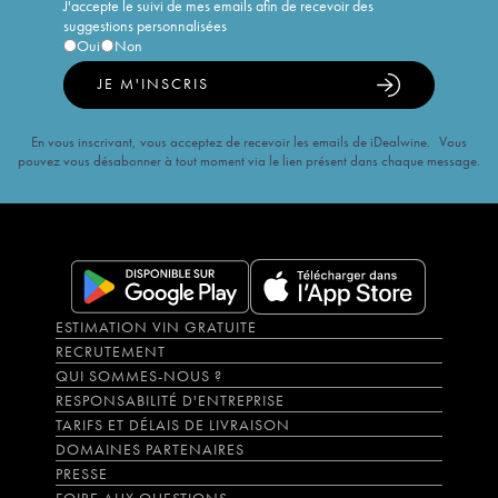
J'accepte le suivi de mes emails afin de recevoir des
suggestions personnalisées
Oui
Non
JE M'INSCRIS
En vous inscrivant, vous acceptez de recevoir les emails de iDealwine. Vous
pouvez vous désabonner à tout moment via le lien présent dans chaque message.
ESTIMATION VIN GRATUITE
RECRUTEMENT
QUI SOMMES-NOUS ?
RESPONSABILITÉ D'ENTREPRISE
TARIFS ET DÉLAIS DE LIVRAISON
DOMAINES PARTENAIRES
PRESSE