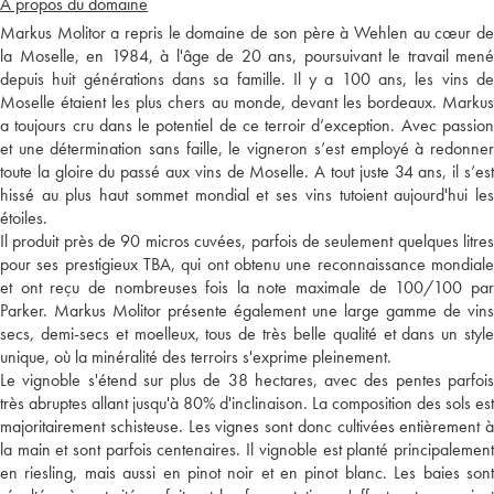
A propos du domaine
Markus Molitor a repris le domaine de son père à Wehlen au cœur de
la Moselle, en 1984, à l'âge de 20 ans, poursuivant le travail mené
depuis huit générations dans sa famille. Il y a 100 ans, les vins de
Moselle étaient les plus chers au monde, devant les bordeaux. Markus
a toujours cru dans le potentiel de ce terroir d’exception. Avec passion
et une détermination sans faille, le vigneron s’est employé à redonner
toute la gloire du passé aux vins de Moselle. A tout juste 34 ans, il s’est
hissé au plus haut sommet mondial et ses vins tutoient aujourd'hui les
étoiles.
Il produit près de 90 micros cuvées, parfois de seulement quelques litres
pour ses prestigieux TBA, qui ont obtenu une reconnaissance mondiale
et ont reçu de nombreuses fois la note maximale de 100/100 par
Parker. Markus Molitor présente également une large gamme de vins
secs, demi-secs et moelleux, tous de très belle qualité et dans un style
unique, où la minéralité des terroirs s'exprime pleinement.
Le vignoble s'étend sur plus de 38 hectares, avec des pentes parfois
très abruptes allant jusqu'à 80% d'inclinaison. La composition des sols est
majoritairement schisteuse. Les vignes sont donc cultivées entièrement à
la main et sont parfois centenaires. Il vignoble est planté principalement
en riesling, mais aussi en pinot noir et en pinot blanc. Les baies sont