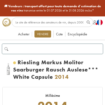
🚚
Vendeurs :
transport offert pour toute demande d’estimation de
vos vins
transmise entre le 01.07.2026 et le 31.08.2026 inclus*
Acheter
Cote
Encyclopédie
VENDRE
Riesling Markus Molitor
Saarburger Rausch Auslese***
White Capsule
2014
Millésime