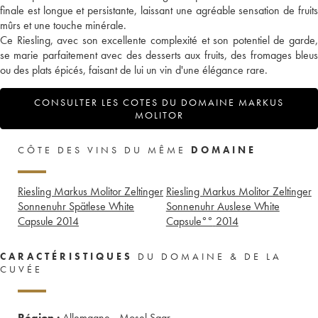
finale est longue et persistante, laissant une agréable sensation de fruits
mûrs et une touche minérale.
Ce Riesling, avec son excellente complexité et son potentiel de garde,
se marie parfaitement avec des desserts aux fruits, des fromages bleus
ou des plats épicés, faisant de lui un vin d'une élégance rare.
CONSULTER LES COTES DU DOMAINE MARKUS
MOLITOR
CÔTE DES VINS DU MÊME
DOMAINE
Riesling Markus Molitor Zeltinger
Riesling Markus Molitor Zeltinger
Sonnenuhr Spätlese White
Sonnenuhr Auslese White
Capsule
2014
Capsule°°
2014
CARACTÉRISTIQUES
DU DOMAINE & DE LA
CUVÉE
Région :
Allemagne - Mosel Saar