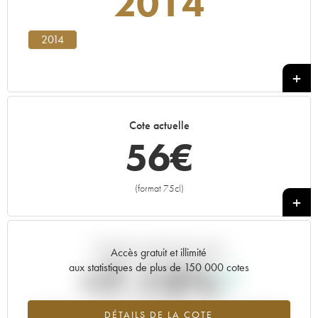
2014
2014
Cote actuelle
56
€
(format 75cl)
+
Tendance actuelle de la cote
Accès gratuit et illimité
+7.13%
aux statistiques de plus de 150 000 cotes
Tendance à la hausse du millésime 2014 en 2026 par rapport à
DÉTAILS DE LA COTE