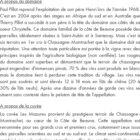
A propos du domaine
Paul Pillot reprend l'exploitation de son père Henri lors de l'année 1968.
C'est en 2004 après des stages en Afrique du sud et en Australie que
Thierry Pillot a succédé à son père à la tête du domaine aux côtés de sa
soeur Chrystelle. Ce domaine familial de la côte de Beaune possède des
parcelles idéalement situées à Saint-Aubin et à Santenay. Mais c'est à
six terroirs en 1er cru à Chassagne-Montrachet que le domaine doit sa
réputation. Une attention toute particulière est portée à la vigne avec des
principes inspirés de l'agriculture biologique (non certifiée). Les rouges
du domaine sont superbes et démontrent que le terroir de chassagne
peut engendrer d'immenses pinots. 70 % des vins sont produits en blanc
mais le domaine tient à perdurer cette tradition du village. Les vins ne
sont pas soutirés et sont élevés 12 à 18 mois en fûts de chêne (20 à
30% de fûts neufs). Après une dizaine d'années de garde ces vins se
situent sans conteste dans le peloton de tête de l'appellation.
A propos de la cuvée
La cuvée Les Mazures provient du prestigieux terroir de Chassagne-
Montrachet, au cœur de la Côte de Beaune. Cette appellation est
renommée pour ses grands crus et premiers crus, notamment ceux issus
des parcelles orientées au sud et au sud-est. Le climat semi-continental,