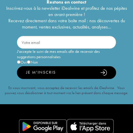
Restons en
contact
Inscrivez-vous à la newsletter iDealwine et profitez de nos pépites
en avant-première !
Recevez directement dans votre boîte mail : nos découvertes du
moment, ventes exclusives, actualités, analyses...
J'accepte le suivi de mes emails afin de recevoir des
suggestions personnalisées
Oui
Non
JE M'INSCRIS
En vous inscrivant, vous acceptez de recevoir les emails de iDealwine. Vous
pouvez vous désabonner à tout moment via le lien présent dans chaque message.