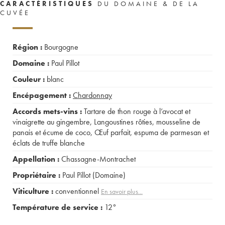
CARACTÉRISTIQUES
DU DOMAINE & DE LA
CUVÉE
Région :
Bourgogne
Domaine :
Paul Pillot
Couleur :
blanc
Encépagement :
Chardonnay
Accords mets-vins :
Tartare de thon rouge à l’avocat et
vinaigrette au gingembre
,
Langoustines rôties, mousseline de
panais et écume de coco
,
Œuf parfait, espuma de parmesan et
éclats de truffe blanche
Appellation :
Chassagne-Montrachet
Propriétaire :
Paul Pillot (Domaine)
Viticulture :
conventionnel
En savoir plus...
Température de service :
12°