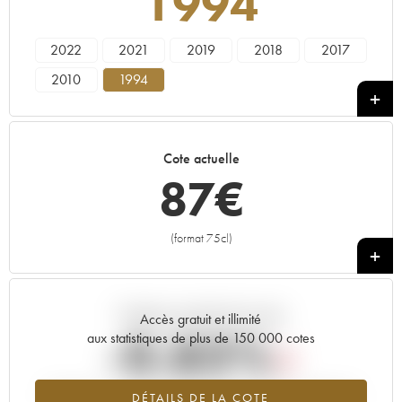
1994
2022
2021
2019
2018
2017
2010
1994
Cote actuelle
87
€
(format 75cl)
+
Tendance actuelle de la cote
Accès gratuit et illimité
-0.83%
aux statistiques de plus de 150 000 cotes
Tendance à la baisse du millésime 1994 en 2026 par rapport à
DÉTAILS DE LA COTE