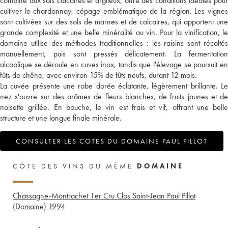
combiné aux sols calcaires et argileux, offre des conditions idéales pour
cultiver le chardonnay, cépage emblématique de la région. Les vignes
sont cultivées sur des sols de marnes et de calcaires, qui apportent une
grande complexité et une belle minéralité au vin. Pour la vinification, le
domaine utilise des méthodes traditionnelles : les raisins sont récoltés
manuellement, puis sont pressés délicatement. La fermentation
alcoolique se déroule en cuves inox, tandis que l'élevage se poursuit en
fûts de chêne, avec environ 15% de fûts neufs, durant 12 mois.
La cuvée présente une robe dorée éclatante, légèrement brillante. Le
nez s'ouvre sur des arômes de fleurs blanches, de fruits jaunes et de
noisette grillée. En bouche, le vin est frais et vif, offrant une belle
structure et une longue finale minérale.
CONSULTER LES COTES DU DOMAINE PAUL PILLOT
CÔTE DES VINS DU MÊME
DOMAINE
Chassagne-Montrachet 1er Cru Clos Saint-Jean Paul Pillot
(Domaine)
1994