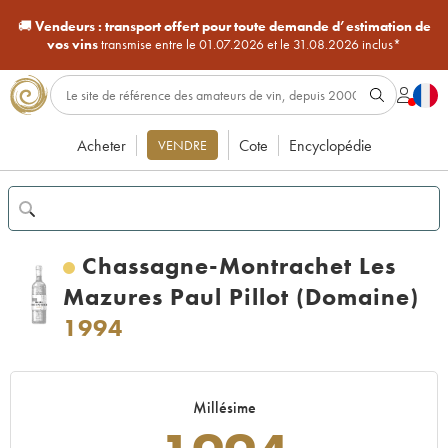
🚚
Vendeurs :
transport offert pour toute demande d’estimation de
vos vins
transmise entre le 01.07.2026 et le 31.08.2026 inclus*
Acheter
Cote
Encyclopédie
VENDRE
Chassagne-Montrachet Les
Mazures Paul Pillot (Domaine)
1994
Millésime