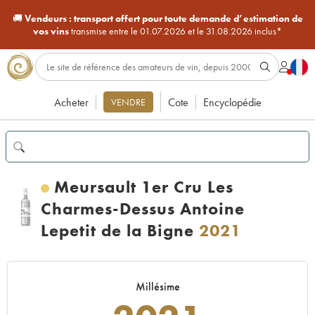
🚚
Vendeurs :
transport offert pour toute demande d’estimation de
vos vins
transmise entre le 01.07.2026 et le 31.08.2026 inclus*
Acheter
Cote
Encyclopédie
VENDRE
Meursault 1er Cru Les
Charmes-Dessus Antoine
Lepetit de la Bigne
2021
Millésime