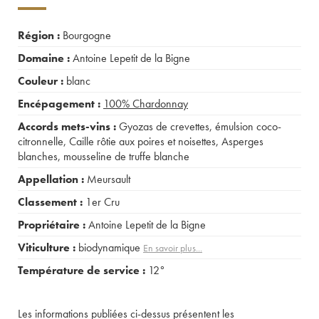
Région :
Bourgogne
Domaine :
Antoine Lepetit de la Bigne
Couleur :
blanc
Encépagement :
100%
Chardonnay
Accords mets-vins :
Gyozas de crevettes, émulsion coco-
citronnelle
,
Caille rôtie aux poires et noisettes
,
Asperges
blanches, mousseline de truffe blanche
Appellation :
Meursault
Classement :
1er Cru
Propriétaire :
Antoine Lepetit de la Bigne
Viticulture :
biodynamique
En savoir plus...
Température de service :
12°
Les informations publiées ci-dessus présentent les