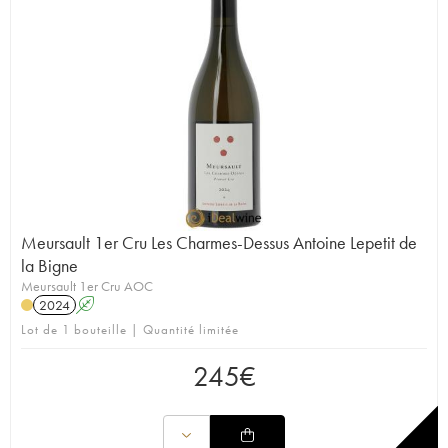
Meursault 1er Cru Les Charmes-Dessus Antoine Lepetit de
la Bigne
Meursault 1er Cru AOC
2024
A
Lot de 1 bouteille | Quantité limitée
245
€