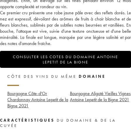
indigènes. Enfin, un élevage sur lies fines pendant environ 12 mois
apporte complexité et rondeur au vin.
Ce premier cru présente une robe jaune pâle avec des reflets dorés. Le
nez est expressif, dévoilant des arômes de fruits à chair blanche et de
fleurs blanches, sublimés par de subtiles notes beurrées et vanillées. En
bouche, l'attaque est vive, suivie d'une texture onctueuse et d'une belle
minéralité. La finale est longue, marquée par une légère salinité et par
des notes d'amande fraîche.
CONSULTER LES COTES DU DOMAINE ANTOINE
LEPETIT DE LA BIGNE
CÔTE DES VINS DU MÊME
DOMAINE
Bourgogne Côte-d'Or
Bourgogne Aligoté Vieilles Vignes
Chardonnay Antoine Lepetit de la
Antoine Lepetit de la Bigne
2021
Bigne
2021
CARACTÉRISTIQUES
DU DOMAINE & DE LA
CUVÉE