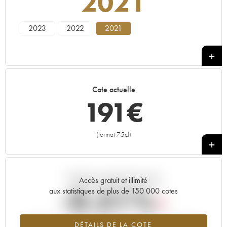
2021
2023
2022
2021
Cote actuelle
191
€
(format 75cl)
+
Tendance actuelle de la cote
Accès gratuit et illimité
-0.51%
aux statistiques de plus de 150 000 cotes
Tendance à la baisse du millésime 2021 en 2026 par rapport à
DÉTAILS DE LA COTE