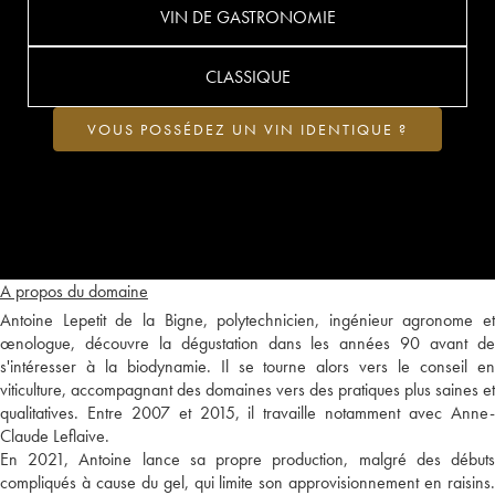
VIN DE GASTRONOMIE
CLASSIQUE
VOUS POSSÉDEZ UN VIN IDENTIQUE ?
A propos du domaine
Antoine Lepetit de la Bigne, polytechnicien, ingénieur agronome et
œnologue, découvre la dégustation dans les années 90 avant de
s'intéresser à la biodynamie. Il se tourne alors vers le conseil en
viticulture, accompagnant des domaines vers des pratiques plus saines et
qualitatives. Entre 2007 et 2015, il travaille notamment avec Anne-
Claude Leflaive.
En 2021, Antoine lance sa propre production, malgré des débuts
compliqués à cause du gel, qui limite son approvisionnement en raisins.