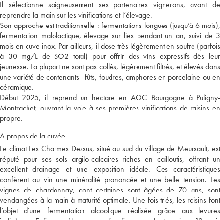
Il sélectionne soigneusement ses partenaires vignerons, avant de
reprendre la main sur les vinifications et l’élevage.
Son approche est traditionnelle : fermentations longues (jusqu’à 6 mois),
fermentation malolactique, élevage sur lies pendant un an, suivi de 3
mois en cuve inox. Par ailleurs, il dose très légèrement en soufre (parfois
à 30 mg/L de SO2 total) pour offrir des vins expressifs dès leur
jeunesse. La plupart ne sont pas collés, légèrement filtrés, et élevés dans
une variété de contenants : fûts, foudres, amphores en porcelaine ou en
céramique.
Début 2025, il reprend un hectare en AOC Bourgogne à Puligny-
Montrachet, ouvrant la voie à ses premières vinifications de raisins en
propre.
A propos de la cuvée
Le climat Les Charmes Dessus, situé au sud du village de Meursault, est
réputé pour ses sols argilo-calcaires riches en cailloutis, offrant un
excellent drainage et une exposition idéale. Ces caractéristiques
confèrent au vin une minéralité prononcée et une belle tension. Les
vignes de chardonnay, dont certaines sont âgées de 70 ans, sont
vendangées à la main à maturité optimale. Une fois triés, les raisins font
l’objet d’une fermentation alcoolique réalisée grâce aux levures