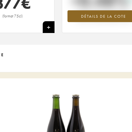
+0.48%
377
€
Tendance à la hausse du millésime
(format 75cl)
DÉTAILS DE LA COTE
2020 en 2026 par rapport à 2025
+
TE