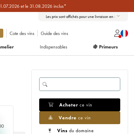
01.07.2026 et le 31.08.2026 inclus*
Les prix sont affichés pour une livraison en :
Cote des vins
Guide des vins
melier
Indispensables
🍇 Primeurs
Acheter
ce vin
Vendre
ce vin
000
Vins
du domaine