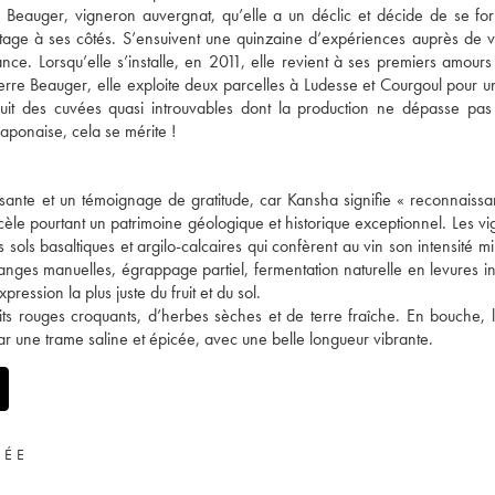
 Beauger, vigneron auvergnat, qu’elle a un déclic et décide de se fo
n stage à ses côtés. S’ensuivent une quinzaine d’expériences auprès de 
nce. Lorsqu’elle s’installe, en 2011, elle revient à ses premiers amours 
erre Beauger, elle exploite deux parcelles à Ludesse et Courgoul pour un
oduit des cuvées quasi introuvables dont la production ne dépasse pa
japonaise, cela se mérite !
sante et un témoignage de gratitude, car Kansha signifie « reconnaiss
cèle pourtant un patrimoine géologique et historique exceptionnel. Les vi
 sols basaltiques et argilo-calcaires qui confèrent au vin son intensité m
danges manuelles, égrappage partiel, fermentation naturelle en levures i
ession la plus juste du fruit et du sol.
uits rouges croquants, d’herbes sèches et de terre fraîche. En bouche, l
 par une trame saline et épicée, avec une belle longueur vibrante.
VÉE