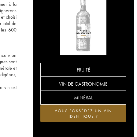
rmer à la
vignerons
et choisi
 total de
s les 600
ance » en
gnes sont
inérale et
FRUITÉ
ndigènes,
VIN DE GASTRONOMIE
e vin est
MINÉRAL
VOUS POSSÉDEZ UN VIN
IDENTIQUE ?