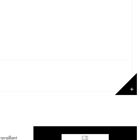
✕
availlant