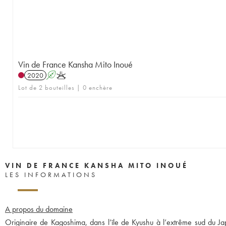
Vin de France Kansha Mito Inoué
2020
A
K
Lot de 2 bouteilles | 0 enchère
VIN DE FRANCE KANSHA MITO INOUÉ
LES INFORMATIONS
A propos du domaine
Originaire de Kagoshima, dans l’île de Kyushu à l’extrême sud du Jap