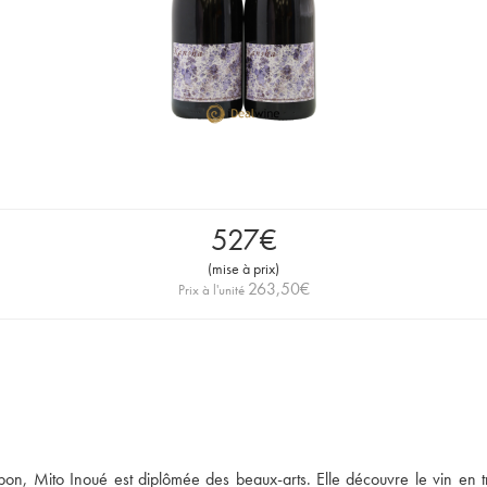
527
€
(
mise à prix
)
263,50
€
Prix à l'unité
on, Mito Inoué est diplômée des beaux-arts. Elle découvre le vin en tr