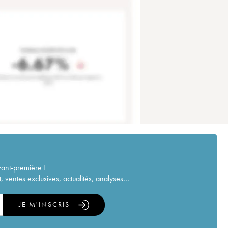
vant-première !
ventes exclusives, actualités, analyses...
JE M'INSCRIS