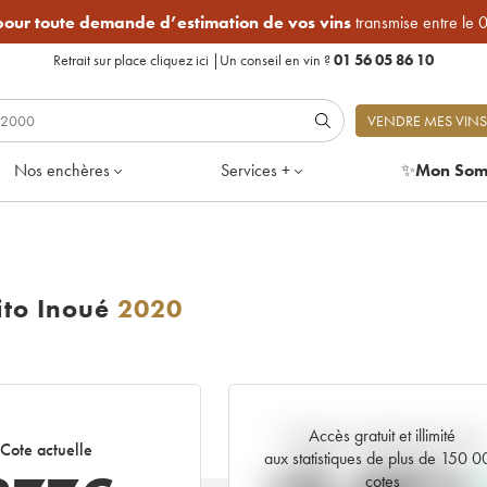
 pour toute demande d’estimation de vos vins
transmise entre le 
Retrait sur place
cliquez ici
|
Un conseil en vin ?
01 56 05 86 10
VENDRE MES VINS
Nos enchères
Services +
✨
Mon Som
ito Inoué
2020
Accès gratuit et illimité
Tendance actuelle de la cote
Cote actuelle
aux statistiques de plus de 150 
cotes