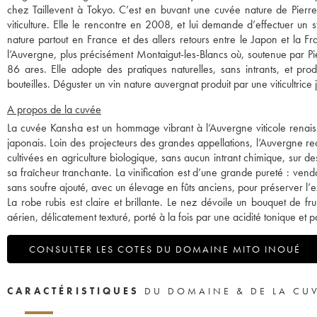
chez Taillevent à Tokyo. C’est en buvant une cuvée nature de Pierre
viticulture. Elle le rencontre en 2008, et lui demande d’effectuer u
nature partout en France et des allers retours entre le Japon et la Fra
l’Auvergne, plus précisément Montaigut-les-Blancs où, soutenue par Pi
86 ares. Elle adopte des pratiques naturelles, sans intrants, et pr
bouteilles. Déguster un vin nature auvergnat produit par une viticultrice 
A propos de la cuvée
La cuvée Kansha est un hommage vibrant à l’Auvergne viticole renais
japonais. Loin des projecteurs des grandes appellations, l’Auvergne re
cultivées en agriculture biologique, sans aucun intrant chimique, sur des
sa fraîcheur tranchante. La vinification est d’une grande pureté : ven
sans soufre ajouté, avec un élevage en fûts anciens, pour préserver l’expr
La robe rubis est claire et brillante. Le nez dévoile un bouquet de fr
aérien, délicatement texturé, porté à la fois par une acidité tonique et
CONSULTER LES COTES DU DOMAINE MITO INOUÉ
CARACTÉRISTIQUES
DU DOMAINE & DE LA CU