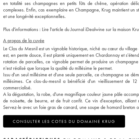
en totalité ses champagnes en petits fûts de chêne, opération dél
complexes. Enfin, cas exemplaire en Champagne, Krug maintient un sto
et une longévité exceptionnelles.
Plus d'informations :
Lire l'article du Journal iDealwine sur la maison Kru
A propos de la cuvée
Le Clos du Mesnil est un vignoble historique, niché au cœur du villag
est, en pente douce, il est planté uniquement en Chardonnay et s'éte
rotation de parcelles, ce vignoble permet de produire un champag
n'est réalisé que lorsque la qualité du millésime le permet.
Issu d'un seul millésime et d'une seule parcelle, ce champagne se dém
millésimes. Ce clos-du-mesnil a bénéficié d'un vieillissement de 1
commercialisé.
A la dégustation, la robe, d'une magnifique couleur jaune pâle accom
de noisette, de beurre, et de fruit confit. Ce vin d'exception, allian
Servez-le avec un foie gras de canard, une soupe de homard breton ou
CONSULTER LES COTES DU DOMAINE KRUG