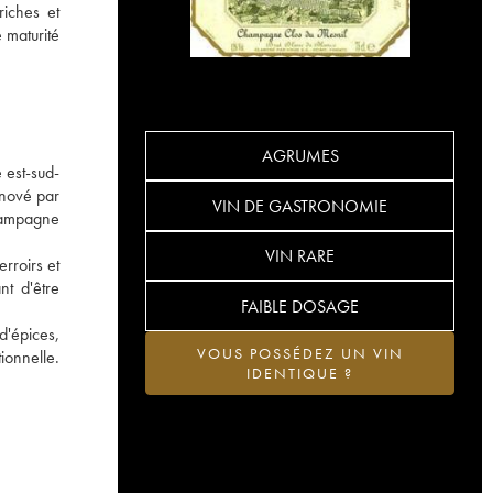
riches et
 maturité
AGRUMES
 est-sud-
énové par
VIN DE GASTRONOMIE
hampagne
VIN RARE
rroirs et
nt d'être
FAIBLE DOSAGE
d'épices,
VOUS POSSÉDEZ UN VIN
ionnelle.
IDENTIQUE ?