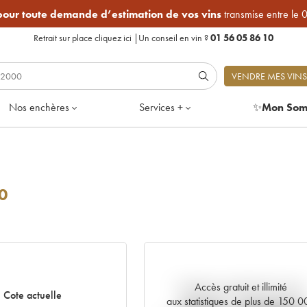
 pour toute demande d’estimation de vos vins
transmise entre le 
Retrait sur place
cliquez ici
|
Un conseil en vin ?
01 56 05 86 10
VENDRE MES VINS
Nos enchères
Services +
✨
Mon Som
0
Accès gratuit et illimité
Tendance actuelle de la cote
Cote actuelle
aux statistiques de plus de 150 