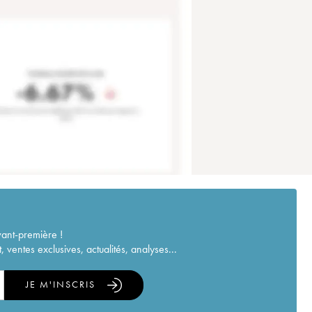
vant-première !
ventes exclusives, actualités, analyses...
JE M'INSCRIS