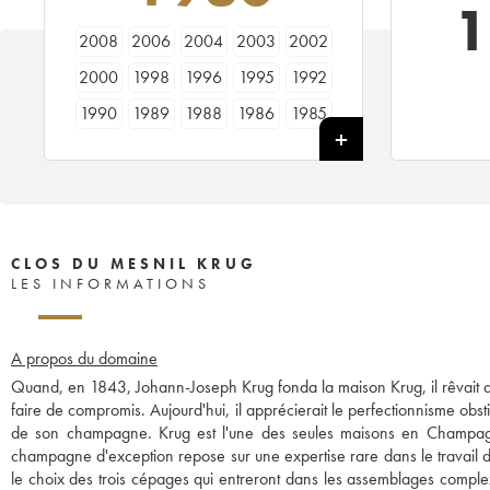
1
2008
2006
2004
2003
2002
2000
1998
1996
1995
1992
1990
1989
1988
1986
1985
1983
1982
1981
1980
1979
CLOS DU MESNIL KRUG
LES INFORMATIONS
A propos du domaine
Quand, en 1843, Johann-Joseph Krug fonda la maison Krug, il rêvait d
faire de compromis. Aujourd'hui, il apprécierait le perfectionnisme obsti
de son champagne. Krug est l'une des seules maisons en Champa
champagne d'exception repose sur une expertise rare dans le travail d
le choix des trois cépages qui entreront dans les assemblages comple