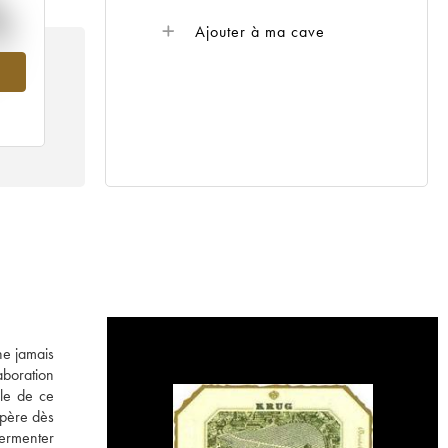
%
Ajouter à ma cave
980
ne jamais
laboration
le de ce
opère dès
fermenter