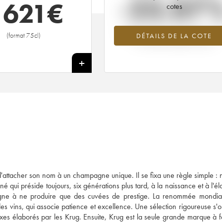
-23.07
 621
€
cotes
Tendance à la baisse du millésime 1
(format 75cl)
DÉTAILS DE LA COTE
en 2026 par rapport à 2025
+
'attacher son nom à un champagne unique. Il se fixa une règle simple : 
né qui préside toujours, six générations plus tard, à la naissance et à l'é
gne à ne produire que des cuvées de prestige. La renommée mondia
es vins, qui associe patience et excellence. Une sélection rigoureuse s'
xes élaborés par les Krug. Ensuite, Krug est la seule grande marque à 