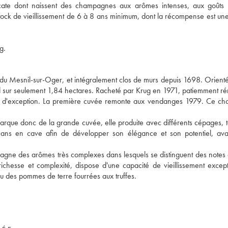
icate dont naissent des champagnes aux arômes intenses, aux goûts 
ck de vieillissement de 6 à 8 ans minimum, dont la récompense est une
g.
e du Mesnil-sur-Oger, et intégralement clos de murs depuis 1698. Orienté
nd sur seulement 1,84 hectares. Racheté par Krug en 1971, patiemment r
ne d'exception. La première cuvée remonte aux vendanges 1979. Ce c
arque donc de la grande cuvée, elle produite avec différents cépages, te
2 ans en cave afin de développer son élégance et son potentiel, ava
pagne des arômes très complexes dans lesquels se distinguent des notes 
t richesse et complexité, dispose d'une capacité de vieillissement except
 des pommes de terre fourrées aux truffes.