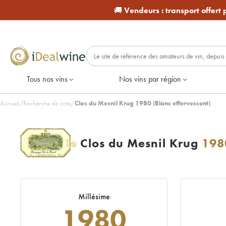
🚚
Vendeurs :
transport offert
Tous nos vins
Nos vins par région
Accueil
/
Recherche de cote
/
Clos du Mesnil Krug 1980 (Blanc effervescent)
Clos du Mesnil Krug
198
H
Millésime
1980