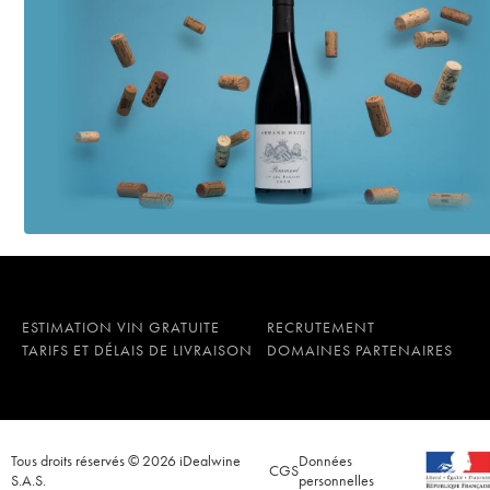
ESTIMATION VIN GRATUITE
RECRUTEMENT
TARIFS ET DÉLAIS DE LIVRAISON
DOMAINES PARTENAIRES
Tous droits réservés © 2026 iDealwine
Données
CGS
S.A.S.
personnelles