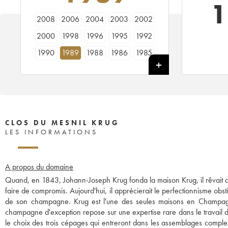
1
2008
2006
2004
2003
2002
2000
1998
1996
1995
1992
1990
1989
1988
1986
1985
1983
1982
1981
1980
1979
CLOS DU MESNIL KRUG
LES INFORMATIONS
A propos du domaine
Quand, en 1843, Johann-Joseph Krug fonda la maison Krug, il rêvait d
faire de compromis. Aujourd'hui, il apprécierait le perfectionnisme obsti
de son champagne. Krug est l'une des seules maisons en Champa
champagne d'exception repose sur une expertise rare dans le travail d
le choix des trois cépages qui entreront dans les assemblages comple