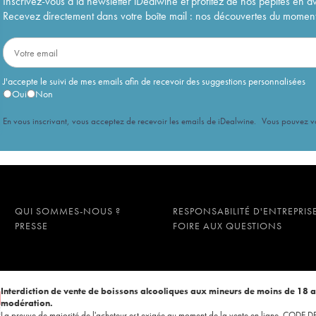
Inscrivez-vous à la newsletter iDealwine et profitez de nos pépites en a
Recevez directement dans votre boîte mail : nos découvertes du moment, 
J'accepte le suivi de mes emails afin de recevoir des suggestions personnalisées
Oui
Non
En vous inscrivant, vous acceptez de recevoir les emails de iDealwine. Vous pouvez 
QUI SOMMES-NOUS ?
RESPONSABILITÉ D'ENTREPRIS
PRESSE
FOIRE AUX QUESTIONS
Interdiction de vente de boissons alcooliques aux mineurs de moins de 18 
modération.
La preuve de majorité de l'acheteur est exigée au moment de la vente en ligne. CODE