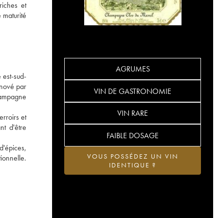
riches et
 maturité
AGRUMES
 est-sud-
énové par
VIN DE GASTRONOMIE
hampagne
VIN RARE
rroirs et
nt d'être
FAIBLE DOSAGE
d'épices,
VOUS POSSÉDEZ UN VIN
ionnelle.
IDENTIQUE ?