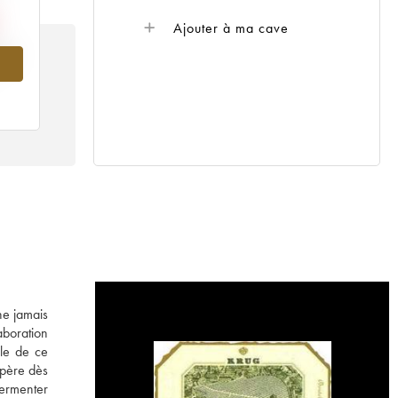
Ajouter à ma cave
989
ne jamais
laboration
le de ce
opère dès
fermenter