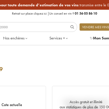
 pour toute demande d’estimation de vos vins
transmise entre le 
Retrait sur place
cliquez ici
|
Un conseil en vin ?
01 56 05 86 10
VENDRE MES VINS
Nos enchères
Services +
✨
Mon Som
9
Accès gratuit et illimité
Tendance actuelle de la cote
Cote actuelle
aux statistiques de plus de 150 