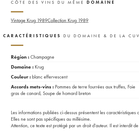
CÔTE DES VINS DU MÊME
DOMAINE
Vintage Krug
1989
Collection Krug
1989
CARACTÉRISTIQUES
DU DOMAINE & DE LA CU
Région :
Champagne
Domaine :
Krug
Couleur :
blanc effervescent
Accords mets-vins :
Pommes de terre fourrées aux truffes
,
Foie
gras de canard
,
Soupe de homard breton
Les informations publiées ci-dessus présentent les caractéristiques 
Elles ne sont pas spécifiques au millésime.
Attention, ce texte est protégé par un droit d'auteur. Il est interdi