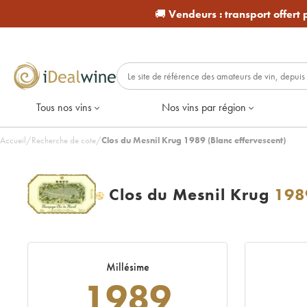
🚚
Vendeurs :
transport offert
Tous nos vins
Nos vins par région
Accueil
/
Recherche de cote
/
Clos du Mesnil Krug 1989 (Blanc effervescent)
Clos du Mesnil Krug
198
H
Millésime
1989