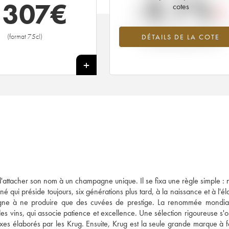
-2.1%
 307
€
cotes
Tendance à la baisse du millésime 1
(format 75cl)
DÉTAILS DE LA COTE
en 2026 par rapport à 2025
+
'attacher son nom à un champagne unique. Il se fixa une règle simple : 
né qui préside toujours, six générations plus tard, à la naissance et à l'é
gne à ne produire que des cuvées de prestige. La renommée mondia
es vins, qui associe patience et excellence. Une sélection rigoureuse s'
xes élaborés par les Krug. Ensuite, Krug est la seule grande marque à 