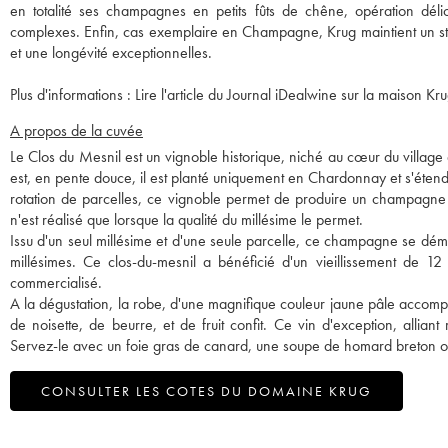
en totalité ses champagnes en petits fûts de chêne, opération dél
complexes. Enfin, cas exemplaire en Champagne, Krug maintient un sto
et une longévité exceptionnelles.
Plus d'informations :
Lire l'article du Journal iDealwine sur la maison Kru
A propos de la cuvée
Le Clos du Mesnil est un vignoble historique, niché au cœur du villag
est, en pente douce, il est planté uniquement en Chardonnay et s'éte
rotation de parcelles, ce vignoble permet de produire un champag
n'est réalisé que lorsque la qualité du millésime le permet.
Issu d'un seul millésime et d'une seule parcelle, ce champagne se dém
millésimes. Ce clos-du-mesnil a bénéficié d'un vieillissement de 1
commercialisé.
A la dégustation, la robe, d'une magnifique couleur jaune pâle accom
de noisette, de beurre, et de fruit confit. Ce vin d'exception, allian
Servez-le avec un foie gras de canard, une soupe de homard breton ou
CONSULTER LES COTES DU DOMAINE KRUG