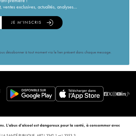
vant-première !
ventes exclusives, actualités, analyses...
JE M'INSCRIS
vous désabonner à tout moment via le lien présent dans chaque message.
E
ans. L'abus d'alcool est dangereux pour la santé, à consommer avec
 DE LA SANTÉ PUBLIQUE, ART.L.3342-1 et L.3353-3