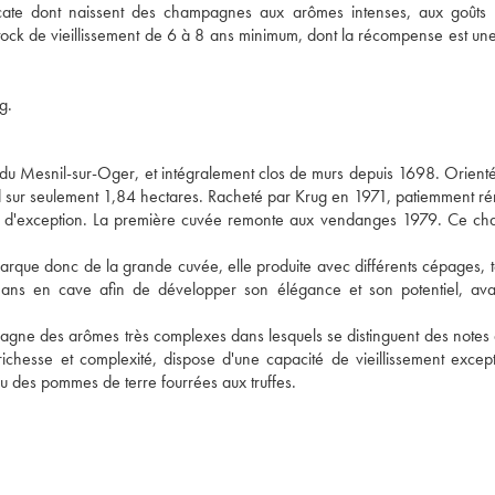
icate dont naissent des champagnes aux arômes intenses, aux goûts 
ck de vieillissement de 6 à 8 ans minimum, dont la récompense est une
g.
e du Mesnil-sur-Oger, et intégralement clos de murs depuis 1698. Orienté
nd sur seulement 1,84 hectares. Racheté par Krug en 1971, patiemment r
ne d'exception. La première cuvée remonte aux vendanges 1979. Ce c
arque donc de la grande cuvée, elle produite avec différents cépages, te
2 ans en cave afin de développer son élégance et son potentiel, ava
pagne des arômes très complexes dans lesquels se distinguent des notes 
t richesse et complexité, dispose d'une capacité de vieillissement except
 des pommes de terre fourrées aux truffes.