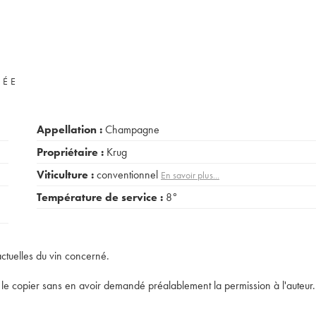
VÉE
Appellation :
Champagne
Propriétaire :
Krug
Viticulture :
conventionnel
En savoir plus...
Température de service :
8°
actuelles du vin concerné.
t de le copier sans en avoir demandé préalablement la permission à l'auteur.