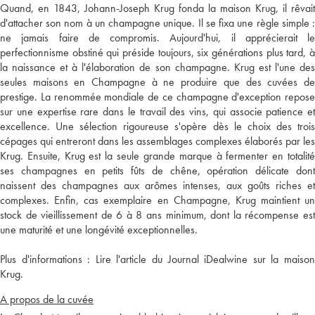
Quand, en 1843, Johann-Joseph Krug fonda la maison Krug, il rêvait
d'attacher son nom à un champagne unique. Il se fixa une règle simple :
ne jamais faire de compromis. Aujourd'hui, il apprécierait le
perfectionnisme obstiné qui préside toujours, six générations plus tard, à
la naissance et à l'élaboration de son champagne. Krug est l'une des
seules maisons en Champagne à ne produire que des cuvées de
prestige. La renommée mondiale de ce champagne d'exception repose
sur une expertise rare dans le travail des vins, qui associe patience et
excellence. Une sélection rigoureuse s'opère dès le choix des trois
cépages qui entreront dans les assemblages complexes élaborés par les
Krug. Ensuite, Krug est la seule grande marque à fermenter en totalité
ses champagnes en petits fûts de chêne, opération délicate dont
naissent des champagnes aux arômes intenses, aux goûts riches et
complexes. Enfin, cas exemplaire en Champagne, Krug maintient un
stock de vieillissement de 6 à 8 ans minimum, dont la récompense est
une maturité et une longévité exceptionnelles.
Plus d'informations :
Lire l'article du Journal iDealwine sur la maiso
Krug.
A propos de la cuvée