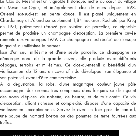
Le Clos du Mesnil est un vignoble historique, niché au cœur du village
du Mesnil-sur-Oger, et intégralement clos de murs depuis 1698.
Orienté est-sud-est, en pente douce, il est planté uniquement en
Chardonnay et s'étend sur seulement 1,84 hectares. Racheté par Krug
en 1971, patiemment rénové par rotation de parcelles, ce vignoble
permet de produire un champagne d'exception. La première cuvée
remonte aux vendanges 1979. Ce champagne n'est réalisé que lorsque
la qualité du millésime le permet.
Issu d'un seul millésime et d'une seule parcelle, ce champagne se
démarque donc de la grande cuvée, elle produite avec différents
cépages, terroirs et millésimes. Ce clos-du-mesnil a bénéficié d'un
vieillissement de 12 ans en cave afin de développer son élégance et
son potentiel, avant d'être commercialisé.
A la dégustation, la robe, d'une magnifique couleur jaune pâle
accompagne des arômes très complexes dans lesquels se distinguent
des notes d'épices, de noisette, de beurre, et de fruit confit. Ce vin
d'exception, alliant richesse et complexité, dispose d'une capacité de
vieillissement exceptionnelle. Servez-le avec un foie gras de canard,
une soupe de homard breton ou des pommes de terre fourrées aux
truffes.