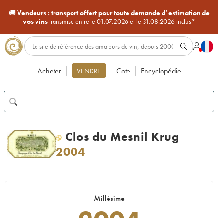
🚚
Vendeurs :
transport offert pour toute demande d’estimation de
vos vins
transmise entre le 01.07.2026 et le 31.08.2026 inclus*
Acheter
Cote
Encyclopédie
VENDRE
Clos du Mesnil Krug
H
2004
Millésime