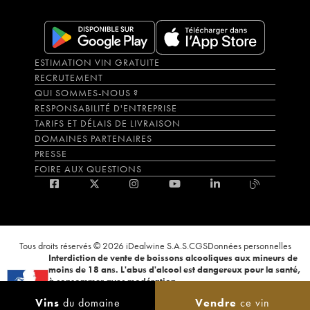
ESTIMATION VIN GRATUITE
RECRUTEMENT
QUI SOMMES-NOUS ?
RESPONSABILITÉ D'ENTREPRISE
TARIFS ET DÉLAIS DE LIVRAISON
DOMAINES PARTENAIRES
PRESSE
FOIRE AUX QUESTIONS
Tous droits réservés © 2026 iDealwine S.A.S.
CGS
Données personnelles
Interdiction de vente de boissons alcooliques aux mineurs de
moins de 18 ans. L'abus d'alcool est dangereux pour la santé,
à consommer avec modération.
La preuve de majorité de l'acheteur est exigée au moment de la vente en
Vins
du domaine
Vendre
ce vin
ligne. CODE DE LA SANTÉ PUBLIQUE, ART.L.3342-1 et L.3353-3