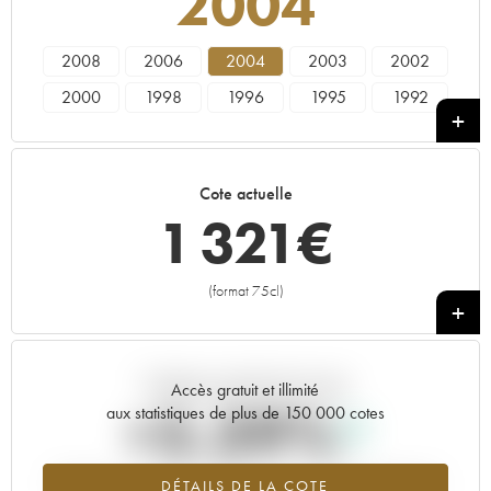
2004
2008
2006
2004
2003
2002
2000
1998
1996
1995
1992
1990
1989
1988
1986
1985
1983
1982
1981
1980
1979
Cote actuelle
1 321
€
(format 75cl)
+
Tendance actuelle de la cote
Accès gratuit et illimité
+5.39%
aux statistiques de plus de 150 000 cotes
Tendance à la hausse du millésime 2004 en 2026 par rapport à
DÉTAILS DE LA COTE