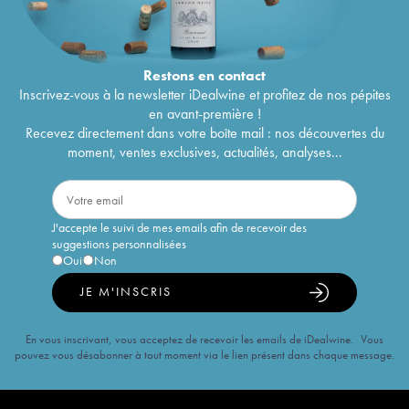
Restons en
contact
Inscrivez-vous à la newsletter iDealwine et profitez de nos pépites
en avant-première !
Recevez directement dans votre boîte mail : nos découvertes du
moment, ventes exclusives, actualités, analyses...
J'accepte le suivi de mes emails afin de recevoir des
suggestions personnalisées
Oui
Non
JE M'INSCRIS
En vous inscrivant, vous acceptez de recevoir les emails de iDealwine. Vous
pouvez vous désabonner à tout moment via le lien présent dans chaque message.