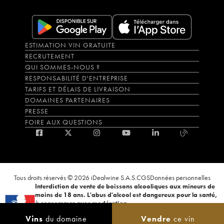
ESTIMATION VIN GRATUITE
RECRUTEMENT
QUI SOMMES-NOUS ?
RESPONSABILITÉ D'ENTREPRISE
TARIFS ET DÉLAIS DE LIVRAISON
DOMAINES PARTENAIRES
PRESSE
FOIRE AUX QUESTIONS
Tous droits réservés © 2026 iDealwine S.A.S.
CGS
Données personnelles
Interdiction de vente de boissons alcooliques aux mineurs de
moins de 18 ans. L'abus d'alcool est dangereux pour la santé,
à consommer avec modération.
La preuve de majorité de l'acheteur est exigée au moment de la vente en
Vins
du domaine
Vendre
ce vin
ligne. CODE DE LA SANTÉ PUBLIQUE, ART.L.3342-1 et L.3353-3