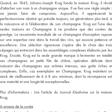
Quand, en 1843, Johann-Joseph Krug fonda la maison Krug, il rêvait
d'attacher son nom à un champagne unique. Il se fixa une règle simple :
ne jamais faire de compromis. Aujourd'hui, il apprécierait le
perfectionnisme obstiné qui préside toujours, six générations plus tard, à
la naissance et à l'élaboration de son champagne. Krug est l'une des
seules maisons en Champagne à ne produire que des cuvées de
prestige. La renommée mondiale de ce champagne d'exception repose
sur une expertise rare dans le travail des vins, qui associe patience et
excellence. Une sélection rigoureuse s'opère dès le choix des trois
cépages qui entreront dans les assemblages complexes élaborés par les
Krug. Ensuite, Krug est la seule grande marque à fermenter en totalité
ses champagnes en petits fûts de chêne, opération délicate dont
naissent des champagnes aux arômes intenses, aux goûts riches et
complexes. Enfin, cas exemplaire en Champagne, Krug maintient un
stock de vieillissement de 6 à 8 ans minimum, dont la récompense est
une maturité et une longévité exceptionnelles.
Plus d'informations :
Lire l'article du Journal iDealwine sur la maiso
Krug.
A propos de la cuvée