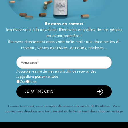
Restons en
contact
Inscrivez-vous à la newsletter iDealwine et profitez de nos pépites
en avant-première !
Recevez directement dans votre boîte mail : nos découvertes du
moment, ventes exclusives, actualités, analyses...
J'accepte le suivi de mes emails afin de recevoir des
suggestions personnalisées
Oui
Non
JE M'INSCRIS
En vous inscrivant, vous acceptez de recevoir les emails de iDealwine. Vous
pouvez vous désabonner à tout moment via le lien présent dans chaque message.