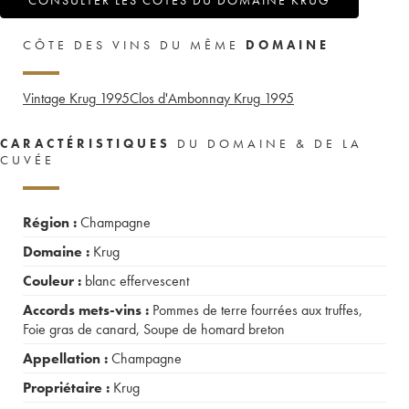
CONSULTER LES COTES DU DOMAINE KRUG
CÔTE DES VINS DU MÊME
DOMAINE
Vintage Krug
1995
Clos d'Ambonnay Krug
1995
CARACTÉRISTIQUES
DU DOMAINE & DE LA
CUVÉE
Région :
Champagne
Domaine :
Krug
Couleur :
blanc effervescent
Accords mets-vins :
Pommes de terre fourrées aux truffes
,
Foie gras de canard
,
Soupe de homard breton
Appellation :
Champagne
Propriétaire :
Krug