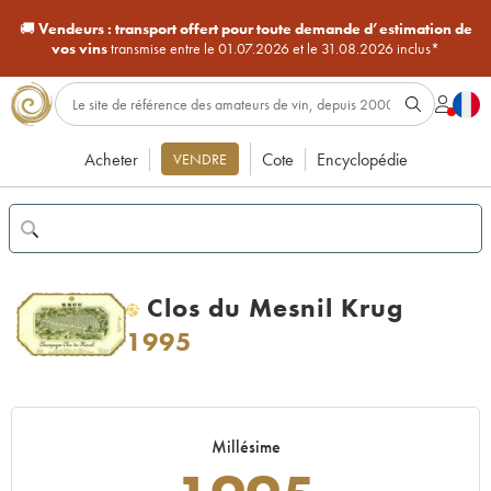
🚚
Vendeurs :
transport offert pour toute demande d’estimation de
vos vins
transmise entre le 01.07.2026 et le 31.08.2026 inclus*
Acheter
Cote
Encyclopédie
VENDRE
Clos du Mesnil Krug
H
1995
Millésime