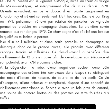
Le Clos du Mesnil est un vignoble historique, niché au cœur du village
du Mesnil-sur-Oger, et intégralement clos de murs depuis 1698.
Orienté est-sud-est, en pente douce, il est planté uniquement en
Chardonnay et s'étend sur seulement 1,84 hectares. Racheté par Krug
en 1971, patiemment rénové par rotation de parcelles, ce vignoble
permet de produire un champagne d'exception. La première cuvée
remonte aux vendanges 1979. Ce champagne n'est réalisé que lorsque
la qualité du millésime le permet.
Issu d'un seul millésime et d'une seule parcelle, ce champagne se
démarque donc de la grande cuvée, elle produite avec différents
cépages, terroirs et millésimes. Ce clos-du-mesnil a bénéficié d'un
vieillissement de 12 ans en cave afin de développer son élégance et
son potentiel, avant d'être commercialisé.
A la dégustation, la robe, d'une magnifique couleur jaune pâle
accompagne des arômes très complexes dans lesquels se distinguent
des notes d'épices, de noisette, de beurre, et de fruit confit. Ce vin
d'exception, alliant richesse et complexité, dispose d'une capacité de
vieillissement exceptionnelle. Servez-le avec un foie gras de canard,
une soupe de homard breton ou des pommes de terre fourrées aux
truffes.