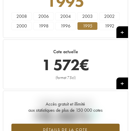
1995
2008
2006
2004
2003
2002
2000
1998
1996
1995
1992
1990
1989
1988
1986
1985
1983
1982
1981
1980
1979
Cote actuelle
1 572
€
(format 75cl)
+
Tendance actuelle de la cote
Accès gratuit et illimité
+0.46%
aux statistiques de plus de 150 000 cotes
Tendance à la hausse du millésime 1995 en 2026 par rapport à
DÉTAILS DE LA COTE