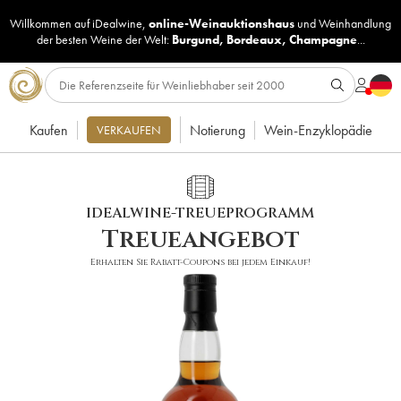
Willkommen auf iDealwine,
online-Weinauktionshaus
und
Weinhandlung
der besten Weine der Welt:
Burgund
,
Bordeaux
,
Champagne
...
Kaufen
Notierung
Wein-Enzyklopädie
VERKAUFEN
IDEALWINE-TREUEPROGRAMM
Treueangebot
Erhalten Sie Rabatt-Coupons bei jedem Einkauf!