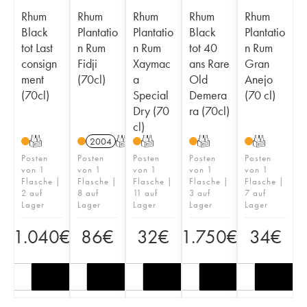
Rhum
Rhum
Rhum
Rhum
Rhum
Black
Plantatio
Plantatio
Black
Plantatio
tot Last
n Rum
n Rum
tot 40
n Rum
consign
Fidji
Xaymac
ans Rare
Gran
ment
(70cl)
a
Old
Anejo
(70cl)
Special
Demera
(70 cl)
Dry (70
ra (70cl)
cl)
T
2004
T
T
T
T
Posten
Posten
Posten
Posten
Posten
von 1
von 1
von 1
von 1
von 1
Flasche |
Flasche |
Flasche |
Flasche |
Flasche |
2 auf
8 auf
11 auf
3 auf
7 auf
Lager
Lager
Lager
Lager
Lager
1.040
€
86
€
32
€
1.750
€
34
€