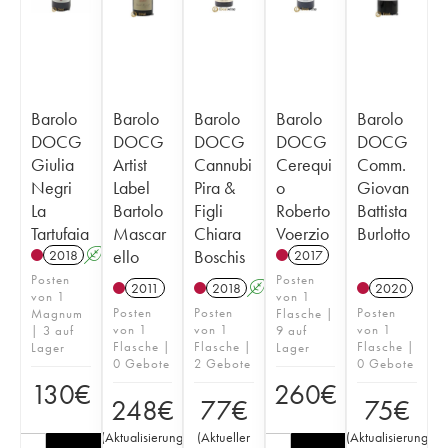
Barolo
Barolo
Barolo
Barolo
Barolo
DOCG
DOCG
DOCG
DOCG
DOCG
Giulia
Artist
Cannubi
Cerequi
Comm.
Negri
Label
Pira &
o
Giovan
La
Bartolo
Figli
Roberto
Battista
Tartufaia
Mascar
Chiara
Voerzio
Burlotto
ello
Boschis
2018
A
2017
Posten
Posten
2011
2018
A
2020
von 1
von 1
Posten
Posten
Posten
Magnum
Flasche |
von 1
von 1
von 1
| 3 auf
9 auf
Flasche |
Flasche |
Flasche |
Lager
Lager
0 Gebote
2 Gebote
0 Gebote
130
€
260
€
248
€
77
€
75
€
(
Aktualisierung
(
Aktueller
(
Aktualisierung