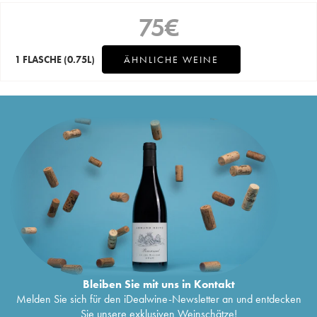
75
€
1 FLASCHE
(0.75L)
ÄHNLICHE WEINE
Bleiben Sie mit uns in Kontakt
Melden Sie sich für den iDealwine-Newsletter an und entdecken
Sie unsere exklusiven Weinschätze!