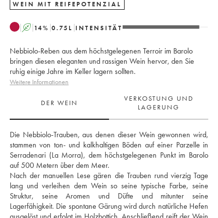
WEIN MIT REIFEPOTENZIAL
A
14
%
0.75
L
INTENSITÄT
Nebbiolo-Reben aus dem höchstgelegenen Terroir im Barolo
bringen diesen eleganten und rassigen Wein hervor, den Sie
ruhig einige Jahre im Keller lagern sollten.
Weitere Informationen
VERKOSTUNG UND
DER WEIN
LAGERUNG
Die Nebbiolo-Trauben, aus denen dieser Wein gewonnen wird, 
stammen von ton- und kalkhaltigen Böden auf einer Parzelle in 
Serradenari (La Morra), dem höchstgelegenen Punkt im Barolo 
auf 500 Metern über dem Meer.
Nach der manuellen Lese gären die Trauben rund vierzig Tage 
lang und verleihen dem Wein so seine typische Farbe, seine 
Struktur, seine Aromen und Düfte und mitunter seine 
Lagerfähigkeit. Die spontane Gärung wird durch natürliche Hefen 
ausgelöst und erfolgt im Holzbottich. Anschließend reift der Wein 