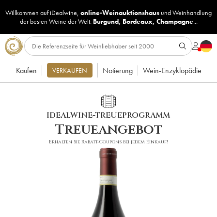
Willkommen auf iDealwine,
online-Weinauktionshaus
und
Weinhandlung
der besten Weine der Welt:
Burgund
,
Bordeaux
,
Champagne
...
Kaufen
Notierung
Wein-Enzyklopädie
VERKAUFEN
IDEALWINE-TREUEPROGRAMM
Treueangebot
Erhalten Sie Rabatt-Coupons bei jedem Einkauf!