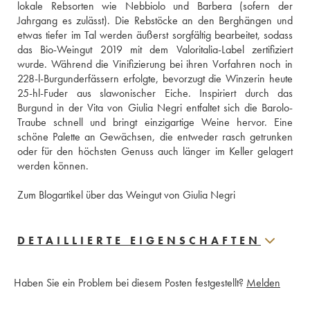
lokale Rebsorten wie Nebbiolo und Barbera (sofern der 
Jahrgang es zulässt). Die Rebstöcke an den Berghängen und 
etwas tiefer im Tal werden äußerst sorgfältig bearbeitet, sodass 
das Bio-Weingut 2019 mit dem Valoritalia-Label zertifiziert 
wurde. Während die Vinifizierung bei ihren Vorfahren noch in 
228-l-Burgunderfässern erfolgte, bevorzugt die Winzerin heute 
25-hl-Fuder aus slawonischer Eiche. Inspiriert durch das 
Burgund in der Vita von Giulia Negri entfaltet sich die Barolo-
Traube schnell und bringt einzigartige Weine hervor. Eine 
schöne Palette an Gewächsen, die entweder rasch getrunken 
oder für den höchsten Genuss auch länger im Keller gelagert 
werden können. 
Zum Blogartikel über das Weingut von Giulia Negri
DETAILLIERTE EIGENSCHAFTEN
Haben Sie ein Problem bei diesem Posten festgestellt?
Melden