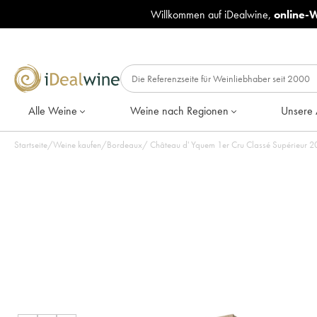
Willkommen auf iDealwine,
online-
Alle Weine
Weine nach Regionen
Unsere 
Startseite
/
Weine kaufen
/
Bordeaux
/
Chât