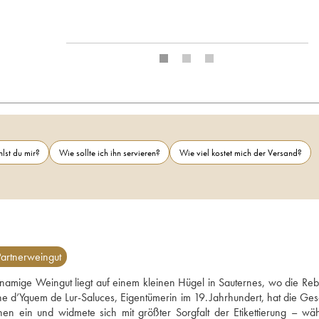
lst du mir?
Wie sollte ich ihn servieren?
Wie viel kostet mich der Versand?
artnerweingut
namige Weingut liegt auf einem kleinen Hügel in Sauternes, wo die Reb
e d’Yquem de Lur-Saluces, Eigentümerin im 19. Jahrhundert, hat die Gesc
en ein und widmete sich mit größter Sorgfalt der Etikettierung – wähl