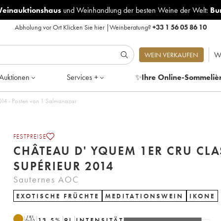
Weinauktionshaus
und
Weinhandlung der besten Weine der Welt:
Bu
Abholung vor Ort
Klicken Sie hier
|
Weinberatung?
+33 1 56 05 86 10
W
WEIN VERKAUFEN
Auktionen
Services +
✨
Ihre Online-Sommeliè
eau d' Yquem 1er Cru Classé Supérieur 2014 - Posten von 1 Salmanazar
FESTPREISE
CHÂTEAU D' YQUEM 1ER CRU CLA
SUPÉRIEUR 2014
Sauternes AOC
EXOTISCHE FRÜCHTE
MEDITATIONSWEIN
IKONE
T
13.5
%
9
L
INTENSITÄT