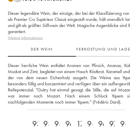
Dieser legendäre Wein, der einzige, der bei der Klassifizierung vo
als Premier Cru Supérieur Classé eingestuft wurde, hält unendlich l
und gilt als größter Süßwein der Welt. Magische Augenblicke sind 
garantiert.
Weitere Informationen
DER WEIN
VERKOSTUNG UND LAG
Dieser herrliche Wein entfaltet Aromen von Pfirsich, Ananas, Kok
Muskat und Zimt, begleitet von einem Hauch Röstbrot, Karamell und V
der von dem neuen Eichenholz ausgeht. Die Weine aus Yque
besonders füllig und konzentriert und verfügen über ein außergewöh
Reifepotenzial. "Guitry hat einmal gesagt, die Stille, die auf Mozart 
war immer noch Mozart. Nach einem Schluck Yquem sin
nachfolgenden Momente noch immer Yquem." (Frédéric Dard).
93
98
98
96
17.5
98
96
97
98