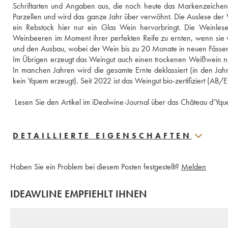
Schriftarten und Angaben aus, die noch heute das Markenzeichen 
Parzellen und wird das ganze Jahr über verwöhnt. Die Auslese der 
ein Rebstock hier nur ein Glas Wein hervorbringt. Die Weinlese
Weinbeeren im Moment ihrer perfekten Reife zu ernten, wenn sie von d
und den Ausbau, wobei der Wein bis zu 20 Monate in neuen Fässern
Im Übrigen erzeugt das Weingut auch einen trockenen Weißwein nam
In manchen Jahren wird die gesamte Ernte deklassiert (in den J
kein Yquem erzeugt). Seit 2022 ist das Weingut bio-zertifiziert (AB/E
 Lesen Sie den Artikel im iDealwine-Journal über das Château d’Yq
DETAILLIERTE EIGENSCHAFTEN
Haben Sie ein Problem bei diesem Posten festgestellt?
Melden
IDEAWLINE EMPFIEHLT IHNEN