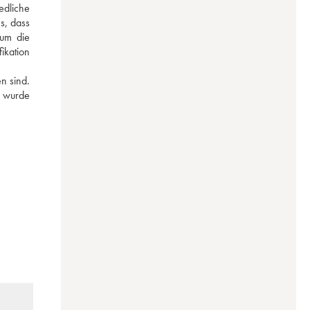
dliche 
, dass 
um die 
kation 
 sind. 
 wurde 