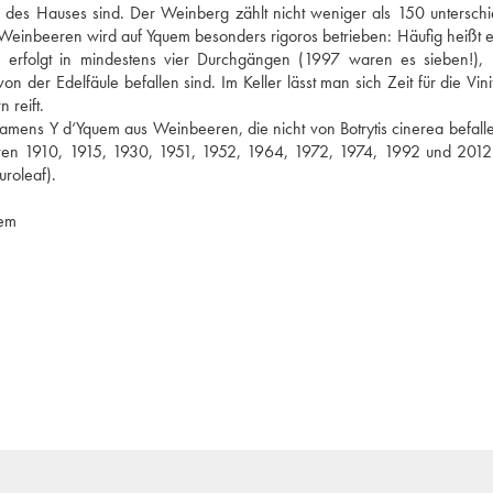
des Hauses sind. Der Weinberg zählt nicht weniger als 150 unterschie
Weinbeeren wird auf Yquem besonders rigoros betrieben: Häufig heißt es
 erfolgt in mindestens vier Durchgängen (1997 waren es sieben!), 
er Edelfäule befallen sind. Im Keller lässt man sich Zeit für die Vinifi
 reift.
ens Y d‘Yquem aus Weinbeeren, die nicht von Botrytis cinerea befallen
ahren 1910, 1915, 1930, 1951, 1952, 1964, 1972, 1974, 1992 und 2012
uroleaf).
uem