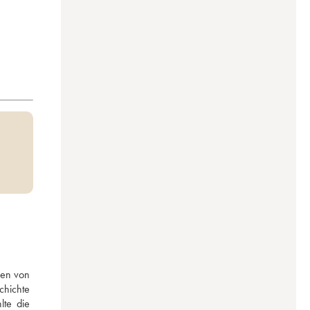
en von 
hichte 
te die 