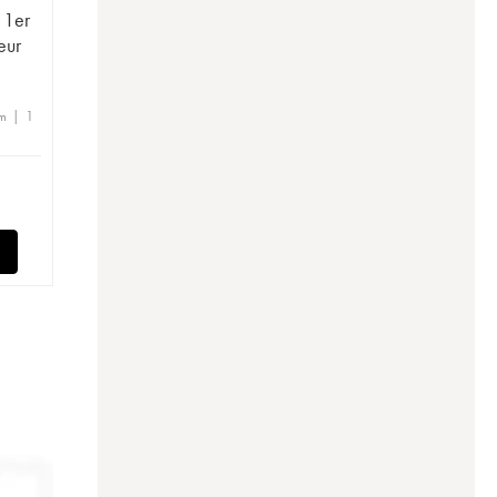
 1er
eur
m | 1