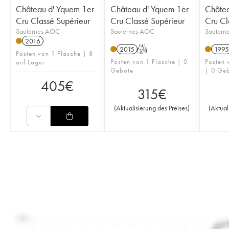
Château d' Yquem 1er
Château d' Yquem 1er
Châtea
Cru Classé Supérieur
Cru Classé Supérieur
Cru Cl
Sauternes AOC
Sauternes AOC
Sautern
2016
2015
T
1995
Posten von 1 Flasche | 8
Posten von 1 Flasche | 0
Posten 
auf Lager
Gebote
| 0 Ge
405
€
315
€
(
Aktualisierung des Preises
)
(
Aktual