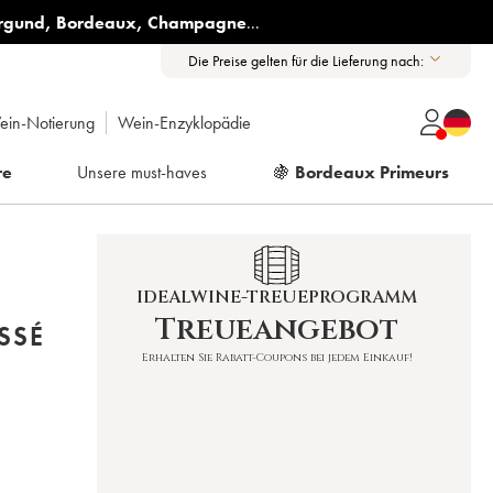
rgund
,
Bordeaux
,
Champagne
...
Die Preise gelten für die Lieferung nach:
ein-Notierung
Wein-Enzyklopädie
re
Unsere must-haves
🍇
Bordeaux Primeurs
IDEALWINE-TREUEPROGRAMM
Treueangebot
SSÉ
Erhalten Sie Rabatt-Coupons bei jedem Einkauf!