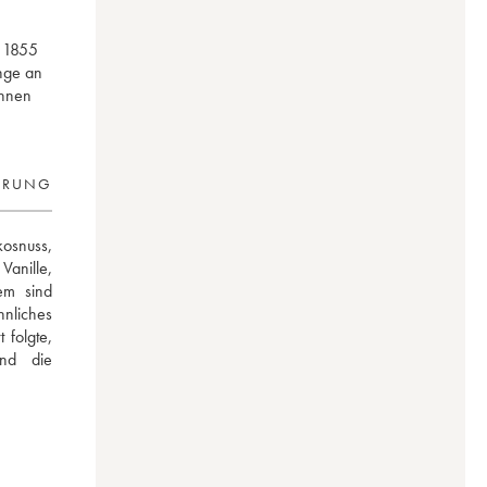
n 1855
ange an
Ihnen
ERUNG
osnuss, 
anille, 
m sind 
nliches 
folgte, 
d die 