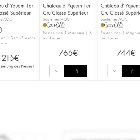
u d' Yquem 1er
Château d' Yquem 1er
Château d' Yquem
assé Supérieur
Cru Classé Supérieur
Cru Classé Supéri
es AOC
Sauternes AOC
Sauternes AOC
2014
T
2021
T
Posten von 1 Magnum | 6
Posten von 1 Magnu
von 1 Demi-Flasche
auf Lager
auf Lager
bote
765
€
744
€
215
€
isierung des Preises
)