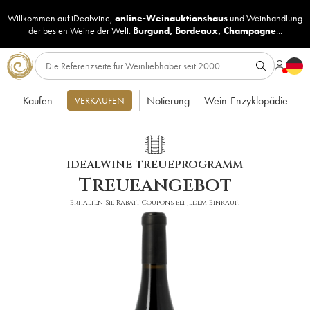
Willkommen auf iDealwine,
online-Weinauktionshaus
und
Weinhandlung
der besten Weine der Welt:
Burgund
,
Bordeaux
,
Champagne
...
Kaufen
Notierung
Wein-Enzyklopädie
VERKAUFEN
IDEALWINE-TREUEPROGRAMM
Treueangebot
Erhalten Sie Rabatt-Coupons bei jedem Einkauf!