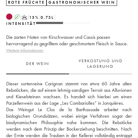
ROTE FRÜCHTE
GASTRONOMISCHER WEIN
A
K
13
%
0.75
L
INTENSITÄT
Die zarten Noten von Kirschwasser und Cassis passen
hervorragend zu gegrilltem oder geschmortem Fleisch in Sauce.
Weitere Informationen
VERKOSTUNG UND
DER WEIN
LAGERUNG
Dieser sortenreine Carignan stammt von etwa 60 Jahre alten 
Rebstöcken, die auf einem lehmig-sandigen Terroir aus Alluvionen 
und Kieselsteinen wachsen. Es handelt sich hierbei um einen 
Parzellenwein aus der Lage „Les Combariolles“ in Jonquières. 
Das Weingut Le Clos de la Barthassade arbeitet nach 
biologischen Grundsätzen, wobei einige Verfahren sogar der 
biodynamischen Philosophie nahe kommen. Die Rebstöcke 
werden nach dem Prinzip der Bockerziehung beschnitten. Nach 
der Ernte werden die Trauben in der Kellerei vollständig entrappt 