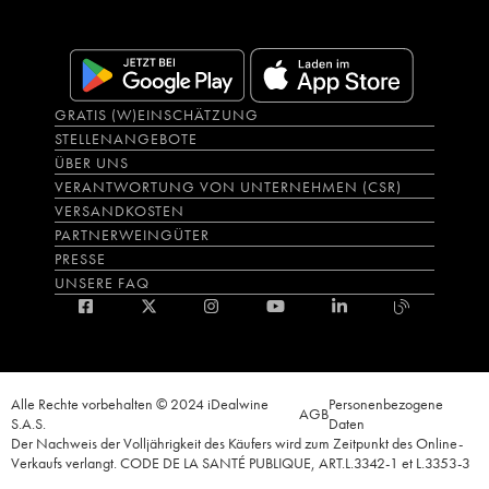
GRATIS (W)EINSCHÄTZUNG
STELLENANGEBOTE
ÜBER UNS
VERANTWORTUNG VON UNTERNEHMEN (CSR)
VERSANDKOSTEN
PARTNERWEINGÜTER
PRESSE
UNSERE FAQ
Alle Rechte vorbehalten © 2024 iDealwine
Personenbezogene
AGB
S.A.S.
Daten
Der Nachweis der Volljährigkeit des Käufers wird zum Zeitpunkt des Online-
Verkaufs verlangt. CODE DE LA SANTÉ PUBLIQUE, ART.L.3342-1 et L.3353-3