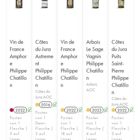
Vin de
Côtes
Vin de
Arbois
Côtes
France
du Jura
France
Le Sage
du Jura
Amphor
Autreme
Amphor
Vagnin
Puits
e
nt
e
Philippe
Saint-
Philippe
Philippe
Philippe
Chatillo
Pierre
Chatillo
Chatillo
Chatillo
n
Philippe
n
n
n
Arbois
Chatillo
AOC
Côtes du
n
Jura AOC
Côtes du
Jura AOC
2016
A
K
2022
A
K
2022
A
K
2023
A
K
2022
A
Posten
Posten
von 1
Posten
Posten
Posten
von 1
Demi-
von 1
von 1
von 1
Flasche |
Flasche |
Flasche |
Flasche |
Flasche |
5 auf
3 auf
18 auf
4 auf
3 auf
Lager
Lager
Lager
Lager
Lager