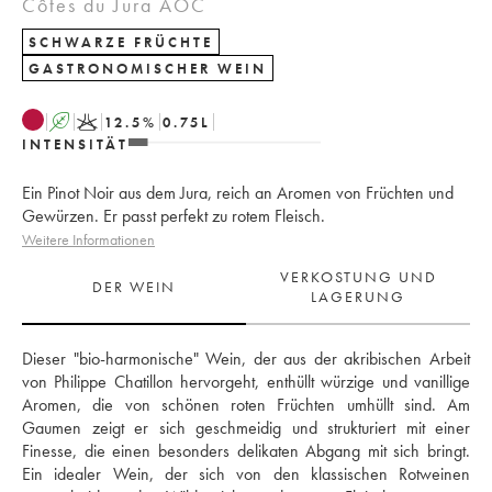
Côtes du Jura AOC
SCHWARZE FRÜCHTE
GASTRONOMISCHER WEIN
A
K
12.5
%
0.75
L
INTENSITÄT
Ein Pinot Noir aus dem Jura, reich an Aromen von Früchten und
Gewürzen. Er passt perfekt zu rotem Fleisch.
Weitere Informationen
VERKOSTUNG UND
DER WEIN
LAGERUNG
Dieser "bio-harmonische" Wein, der aus der akribischen Arbeit 
von Philippe Chatillon hervorgeht, enthüllt würzige und vanillige 
Aromen, die von schönen roten Früchten umhüllt sind. Am 
Gaumen zeigt er sich geschmeidig und strukturiert mit einer 
Finesse, die einen besonders delikaten Abgang mit sich bringt. 
Ein idealer Wein, der sich von den klassischen Rotweinen 