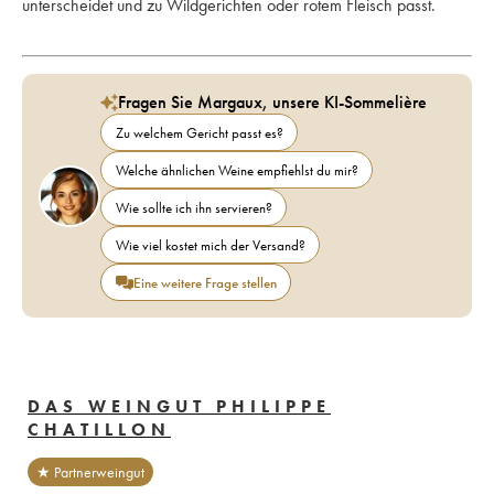
unterscheidet und zu Wildgerichten oder rotem Fleisch passt.
Fragen Sie Margaux, unsere KI-Sommelière
Zu welchem Gericht passt es?
Welche ähnlichen Weine empfiehlst du mir?
Wie sollte ich ihn servieren?
Wie viel kostet mich der Versand?
Eine weitere Frage stellen
DAS WEINGUT PHILIPPE
CHATILLON
★ Partnerweingut