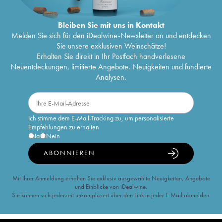
Bleiben Sie mit uns in Kontakt
Melden Sie sich für den iDealwine-Newsletter an und entdecken
Sie unsere exklusiven Weinschätze!
Erhalten Sie direkt in Ihr Postfach handverlesene
Neuentdeckungen, limitierte Angebote, Neuigkeiten und fundierte
Analysen.
Ich stimme dem E-Mail-Tracking zu, um personalisierte
Empfehlungen zu erhalten
Ja
Nein
ABONNIEREN
Mit Ihrer Anmeldung erhalten Sie exklusiv ausgewählte Neuigkeiten, Angebote
und Einblicke von iDealwine.
Sie können sich jederzeit unkompliziert über den Link in jeder E-Mail abmelden.