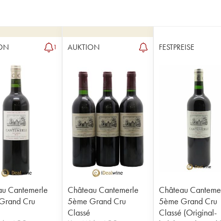
ON
AUKTION
FESTPREISE
1
au Cantemerle
Château Cantemerle
Château Canteme
Grand Cru
5ème Grand Cru
5ème Grand Cru
Classé
Classé (Original-