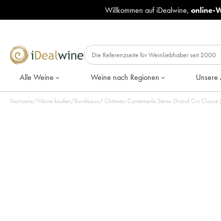
Willkommen auf iDealwine,
online-
Alle Weine
Weine nach Regionen
Unsere 
Startseite
/
Weine kaufen
/
Bordeaux
/
Château Cantemerle 5ème Grand Cru Classé (Or