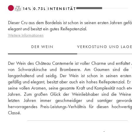
T
14
%
0.75
L
INTENSITÄT
Dieser Cru aus dem Bordelais ist schon in seinen ersten Jahren gefäl
elegant und besitzt ein gutes Reifepotenzial.
Weitere Informationen
DER WEIN
VERKOSTUNG UND LAG
Der Wein des Château Cantemerle ist voller Charme und entfaltet
von Schwarzkirsche und Brombeere. Am Gaumen sind die T
langanhaltend und seidig. Der Wein ist schon in seinen ersten
gefällig und elegant, besitzt aber auch ein hohes Reifepotenzial. Er e
seine vollen Aromen, seine gesamte Kraft und Komplexität nach et
Jahren. Zum großen Glück der Weinliebhaber sind die Weine 
letzten Jahren immer geschmeidiger und samtiger geworde
hervorragendes Preis-Leistungs-Verhältnis für diesen hochwerti
Classé.