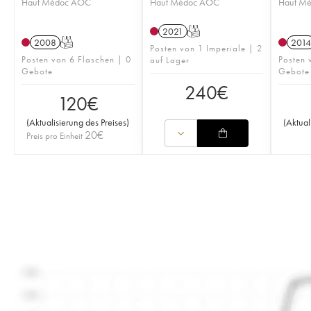
Haut Médoc AOC
Haut Médoc AOC
Haut M
2021
T
2008
T
2014
Posten von 1 Imperiale | 2
Posten von 6 Flaschen | 0
Posten 
auf Lager
Gebote
Gebote
240
€
120
€
(
Aktualisierung des Preises
)
(
Aktual
20
€
Preis pro Einheit