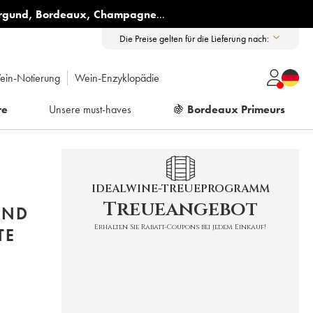
rgund
,
Bordeaux
,
Champagne
...
Die Preise gelten für die Lieferung nach:
ein-Notierung
Wein-Enzyklopädie
re
Unsere must-haves
🍇
Bordeaux Primeurs
IDEALWINE-TREUEPROGRAMM
Treueangebot
AND
Erhalten Sie Rabatt-Coupons bei jedem Einkauf!
TE