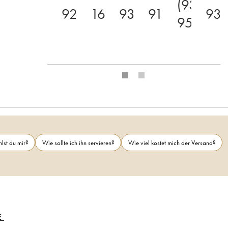
(93-
92+
16.5
93
91
93
95)
lst du mir?
Wie sollte ich ihn servieren?
Wie viel kostet mich der Versand?
E