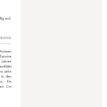
lig und
ERUNG
 Aromen 
annine 
 Jahren 
ntfaltet 
wa zehn 
in den 
n. Ein 
gen Cru 