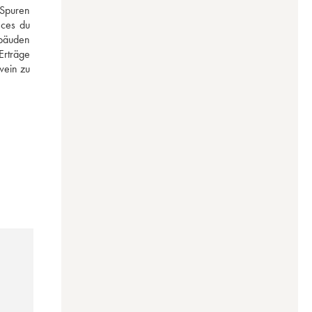
Spuren 
ces du 
bäuden 
rträge 
ein zu 