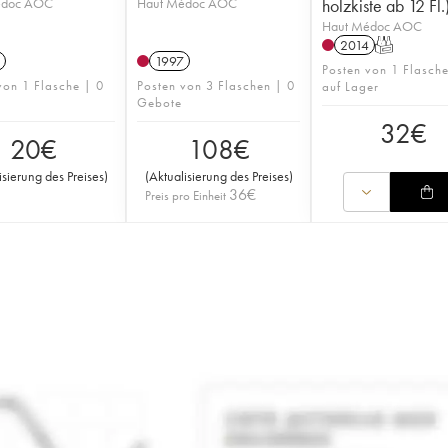
édoc AOC
Haut Médoc AOC
holzkiste ab 12 Fl.
Haut Médoc AOC
2014
T
1997
Posten von 1 Flasch
von 1 Flasche | 0
Posten von 3 Flaschen | 0
auf Lager
Gebote
32
€
20
€
108
€
isierung des Preises
)
(
Aktualisierung des Preises
)
36
€
Preis pro Einheit