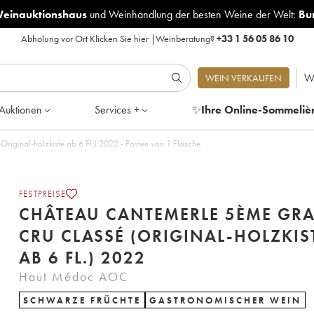
Weinauktionshaus
und
Weinhandlung der besten Weine der Welt:
Bu
Abholung vor Ort
Klicken Sie hier
|
Weinberatung?
+33 1 56 05 86 10
W
WEIN VERKAUFEN
Auktionen
Services +
✨
Ihre Online-Sommeliè
iginal-holzkiste ab 6 Fl.) 2022 - Posten von 1 Flasche
FESTPREISE
CHÂTEAU CANTEMERLE 5ÈME GR
CRU CLASSÉ (ORIGINAL-HOLZKIS
AB 6 FL.) 2022
Haut Médoc AOC
SCHWARZE FRÜCHTE
GASTRONOMISCHER WEIN