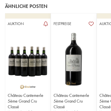
ÄHNLICHE POSTEN
AUKTION
FESTPREISE
AUKTI
Château Cantemerle
Château Cantemerle
Châte
5ème Grand Cru
5ème Grand Cru
5ème 
Classé
Classé
Classé