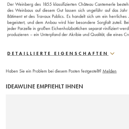
Der Weinberg des 1855 klassifizierten Château Cantemerle besteht
des Weinbaus auf diesem Gut lassen sich ungefähr auf das Jahr 
Bâtiment et des Travaux Publics. Es handelt sich um ein herrlich
begeistert, und dem Anbau wird hier besondere Sorgfalt zuteil. Bei
jeder Parzelle in großen Eichenholzbottichen separat vinifiziert wer
produzieren – ein Unterpfand der Akribie und Qualität, die eines Cru
DETAILLIERTE EIGENSCHAFTEN
Haben Sie ein Problem bei diesem Posten festgestellt?
Melden
IDEAWLINE EMPFIEHLT IHNEN