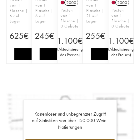
2000
2000
von 1
von 1
von 1
Posten
Posten
Flasche |
Flasche |
Flasche |
von 1
von 1
6 auf
6 auf
21 auf
Flasche |
Flasche |
Lager
Lager
Lager
0 Gebote
0 Gebote
625
€
245
€
255
€
1.100
€
1.100
€
(
Aktualisierung
(
Aktualisierung
des Preises
)
des Preises
)
Kostenloser und unbegrenzter Zugriff
auf Statistiken von über 150.000 Wein-
Notierungen