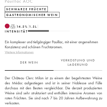
Pauillac AOC
SCHWARZE FRÜCHTE
GASTRONOMISCHER WEIN
T
14.5
%
1.5
L
INTENSITÄT
Ein komplexer und tiefgängiger Pauillac, mit einer angenehmen
Konzistenz und schönen Fruchtaromen.
Weitere Informationen
VERKOSTUNG UND
DER WEIN
LAGERUNG
Der Château Clerc Milon ist zu einem der begehrtesten Weine 
des Médoc aufgestiegen und ist in seiner Noblesse und Fülle 
durchaus mit den Besten vergleichbar. Die derzeit produzierten 
Weine sind sehr strukturiert und enthüllen intensive Aromen von 
roten Früchten. Sie sind nach 7 bis 20 Jahren Aufbewahrung zu 
verkosten.