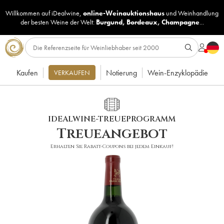
Willkommen auf iDealwine,
online-Weinauktionshaus
und
Weinhandlung
der besten Weine der Welt:
Burgund
,
Bordeaux
,
Champagne
...
Kaufen
Notierung
Wein-Enzyklopädie
VERKAUFEN
IDEALWINE-TREUEPROGRAMM
Treueangebot
Erhalten Sie Rabatt-Coupons bei jedem Einkauf!