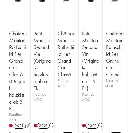
Château
Petit
Château
Petit
Château
Mouton
Mouton
Mouton
Mouton
Mouton
Rothschi
Second
Rothschi
Second
Rothschi
ld 1er
Vin
ld 1er
Vin
ld 1er
Grand
(Origina
Grand
(Origina
Grand
Cru
l-
Cru
l-
Cru
Classé
holzkist
Classé
holzkist
Classé
(Origina
e ab 6
Pauillac
e ab 6
Pauillac
AOC
AOC
l-
Fl.)
Fl.)
holzkist
Pauillac
Pauillac
AOC
AOC
e ab 3
Fl.)
Pauillac
AOC
2021
T
2021
T
2020
T
Posten
Posten
Posten