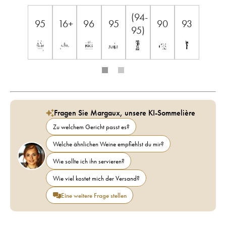
(94-
95
16+
96
95
90
93
95)
Fragen Sie Margaux, unsere KI-Sommelière
Zu welchem Gericht passt es?
Welche ähnlichen Weine empfiehlst du mir?
Wie sollte ich ihn servieren?
Wie viel kostet mich der Versand?
Eine weitere Frage stellen