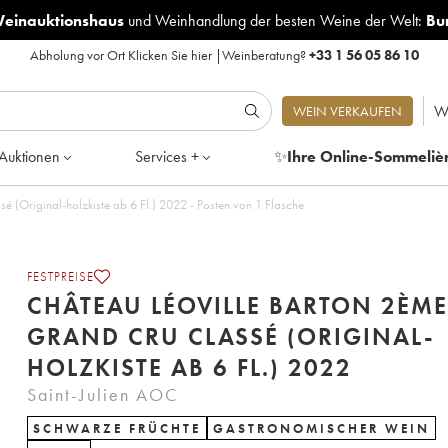
Weinauktionshaus
und
Weinhandlung der besten Weine der Welt:
Bu
Abholung vor Ort
Klicken Sie hier
|
Weinberatung?
+33 1 56 05 86 10
W
WEIN VERKAUFEN
Auktionen
Services +
✨
Ihre Online-Sommeliè
 (Original-holzkiste ab 6 Fl.) 2022 - Posten von 1 Flasche
FESTPREISE
CHÂTEAU LÉOVILLE BARTON 2ÈME
GRAND CRU CLASSÉ (ORIGINAL-
HOLZKISTE AB 6 FL.) 2022
Saint-Julien AOC
SCHWARZE FRÜCHTE
GASTRONOMISCHER WEIN