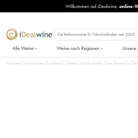
Willkommen auf iDealwine,
online-
Alle Weine
Weine nach Regionen
Unsere 
Startseite
/
Weine kaufen
/
Bordeaux
/
Château Léoville Barton 2ème Grand Cru Classé