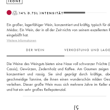
IKONE
T
14
%
0.75
L
INTENSITÄT
Ein großer, lagerfähiger Wein, konzentriert und kräftig, typisch für d
Médoc. Ein Wein, der in all der Zeit nichts von seinem exzellenten 
eingebüßt hat.
Weitere Informationen
DER WEIN
VERKOSTUNG UND LAG
Die Weine des Weinguts bieten eine Nase voll schwarzer Früchte (K
Cassis), Gewürzen, Zedernholz und Kaffee. Am Gaumen zeigen si
konzentriert und rassig. Sie sind geprägt durch kräftige, abe
geschmeidige Tannine, die ihnen einen wunderschön milden Ges
verleihen. Dieser große Wein muss sich mehrere Jahre im Keller en
und hat ein sehr großes Reifepotenzial.
(97-