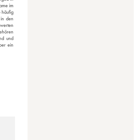
ame im 
häufig 
in den 
werten 
ehören 
nd und 
er ein 