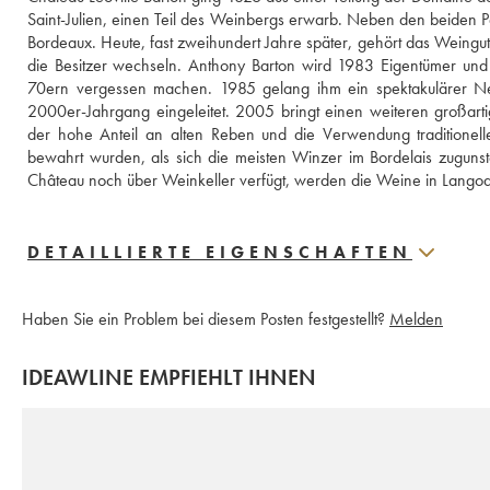
Saint-Julien, einen Teil des Weinbergs erwarb. Neben den beiden Pa
Bordeaux. Heute, fast zweihundert Jahre später, gehört das Weingut 
die Besitzer wechseln. Anthony Barton wird 1983 Eigentümer und
70ern vergessen machen. 1985 gelang ihm ein spektakulärer Ne
2000er-Jahrgang eingeleitet. 2005 bringt einen weiteren großart
der hohe Anteil an alten Reben und die Verwendung traditioneller
bewahrt wurden, als sich die meisten Winzer im Bordelais zuguns
Château noch über Weinkeller verfügt, werden die Weine in Langoa B
DETAILLIERTE EIGENSCHAFTEN
Haben Sie ein Problem bei diesem Posten festgestellt?
Melden
IDEAWLINE EMPFIEHLT IHNEN