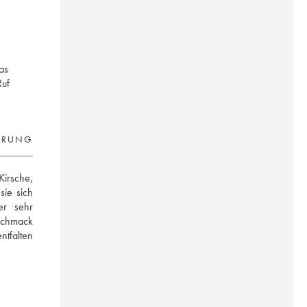
as
Ruf
ERUNG
irsche, 
e sich 
r sehr 
chmack 
tfalten 