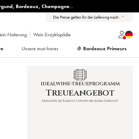
rgund
,
Bordeaux
,
Champagne
...
Die Preise gelten für die Lieferung nach:
ein-Notierung
Wein-Enzyklopädie
re
Unsere must-haves
🍇
Bordeaux Primeurs
IDEALWINE-TREUEPROGRAMM
Treueangebot
Erhalten Sie Rabatt-Coupons bei jedem Einkauf!