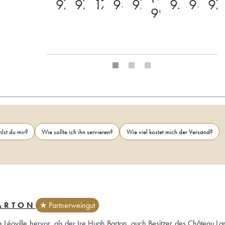
97+
97
17
98
97
95
98
97
99)
lst du mir?
Wie sollte ich ihn servieren?
Wie viel kostet mich der Versand?
BARTON
★ Partnerweingut
Léoville hervor, als der Ire Hugh Barton, auch Besitzer des Château Lan