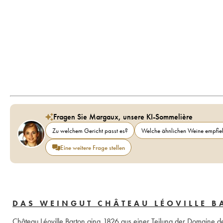
Fragen Sie Margaux, unsere KI-Sommelière
Zu welchem Gericht passt es?
Welche ähnlichen Weine empfieh
Eine weitere Frage stellen
DAS WEINGUT CHÂTEAU LÉOVILLE 
Château Léoville Barton ging 1826 aus einer Teilung der Domaine de 