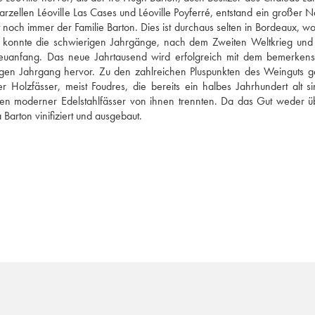
rzellen Léoville Las Cases und Léoville Poyferré, entstand ein großer N
noch immer der Familie Barton. Dies ist durchaus selten in Bordeaux, wo 
 konnte die schwierigen Jahrgänge, nach dem Zweiten Weltkrieg und 
uanfang. Das neue Jahrtausend wird erfolgreich mit dem bemerkens
igen Jahrgang hervor. Zu den zahlreichen Pluspunkten des Weinguts g
 Holzfässer, meist Foudres, die bereits ein halbes Jahrhundert alt si
ten moderner Edelstahlfässer von ihnen trennten. Da das Gut weder üb
arton vinifiziert und ausgebaut.