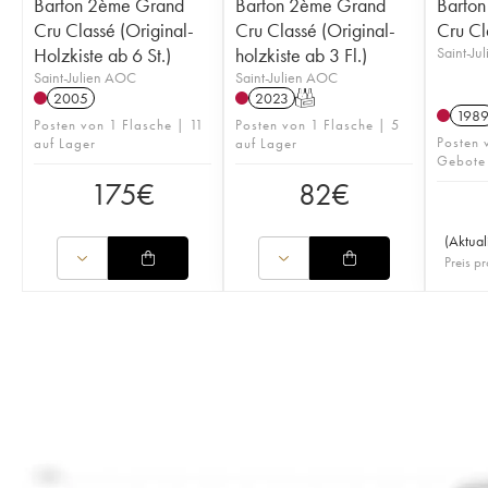
Barton 2ème Grand
Barton 2ème Grand
Barto
Cru Classé (Original-
Cru Classé (Original-
Cru Cl
Holzkiste ab 6 St.)
holzkiste ab 3 Fl.)
Saint-Ju
Saint-Julien AOC
Saint-Julien AOC
2005
2023
T
198
Posten von 1 Flasche | 11
Posten von 1 Flasche | 5
Posten 
auf Lager
auf Lager
Gebote
175
€
82
€
(
Aktual
Preis pr