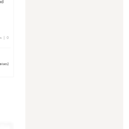
nd
m | 0
eises
)