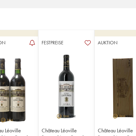
ON
FESTPREISE
AUKTION
u Léoville
Château Léoville
Château Léoville