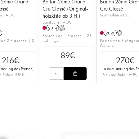
n 2ème Grand
Barton 2ème Grand
Barton 2ème Gra
assé
Cru Classé (Original-
Cru Classé
lien AOC
holzkiste ab 3 Fl.)
Saint-Julien AOC
Saint-Julien AOC
2014
T
9
2021
T
Posten von 1 Flasche | 26
von 2 Flaschen | 0
Posten von 3 Magnu
auf Lager
Gebote
89
€
216
€
270
€
isierung des Preises
)
(
Aktualisierung des Pr
108
€
90
€
o Einheit
Preis pro Einheit