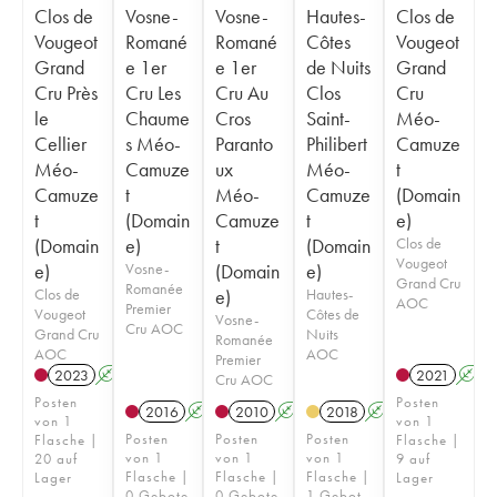
Clos de
Vosne-
Vosne-
Hautes-
Clos de
Vougeot
Romané
Romané
Côtes
Vougeot
Grand
e 1er
e 1er
de Nuits
Grand
Cru Près
Cru Les
Cru Au
Clos
Cru
le
Chaume
Cros
Saint-
Méo-
Cellier
s Méo-
Paranto
Philibert
Camuze
Méo-
Camuze
ux
Méo-
t
Camuze
t
Méo-
Camuze
(Domain
t
(Domain
Camuze
t
e)
(Domain
e)
t
(Domain
Clos de
Vougeot
e)
Vosne-
(Domain
e)
Grand Cru
Romanée
Clos de
e)
Hautes-
AOC
Premier
Vougeot
Côtes de
Vosne-
Cru AOC
Grand Cru
Nuits
Romanée
AOC
AOC
Premier
2023
A
2021
A
Cru AOC
Posten
Posten
2016
A
2010
A
2018
A
von 1
von 1
Posten
Posten
Posten
Flasche |
Flasche |
von 1
von 1
von 1
20 auf
9 auf
Flasche |
Flasche |
Flasche |
Lager
Lager
0 Gebote
0 Gebote
1 Gebot