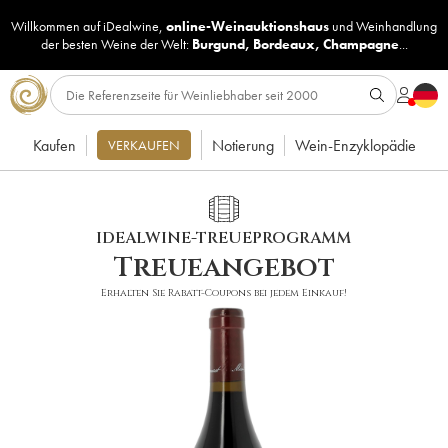
Willkommen auf iDealwine,
online-Weinauktionshaus
und
Weinhandlung
der besten Weine der Welt:
Burgund
,
Bordeaux
,
Champagne
...
Kaufen
Notierung
Wein-Enzyklopädie
VERKAUFEN
IDEALWINE-TREUEPROGRAMM
Treueangebot
Erhalten Sie Rabatt-Coupons bei jedem Einkauf!