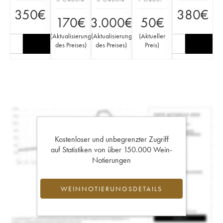
350
€
380
€
170
€
3.000
€
50
€
(
Aktualisierung
(
Aktualisierung
(
Aktueller
des Preises
)
des Preises
)
Preis
)
Kostenloser und unbegrenzter Zugriff
auf Statistiken von über 150.000 Wein-
Notierungen
WEINNOTIERUNGSDETAILS