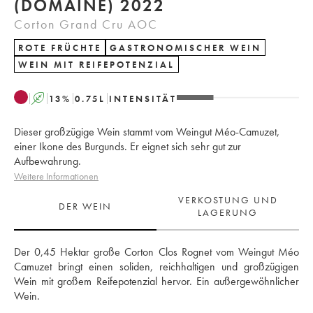
(DOMAINE) 2022
Corton Grand Cru AOC
ROTE FRÜCHTE
GASTRONOMISCHER WEIN
WEIN MIT REIFEPOTENZIAL
A
13
%
0.75
L
INTENSITÄT
Dieser großzügige Wein stammt vom Weingut Méo-Camuzet,
einer Ikone des Burgunds. Er eignet sich sehr gut zur
Aufbewahrung.
Weitere Informationen
VERKOSTUNG UND
DER WEIN
LAGERUNG
Der 0,45 Hektar große Corton Clos Rognet vom Weingut Méo 
Camuzet bringt einen soliden, reichhaltigen und großzügigen 
Wein mit großem Reifepotenzial hervor. Ein außergewöhnlicher 
Wein.