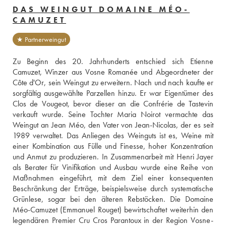
DAS WEINGUT DOMAINE MÉO-
CAMUZET
★ Partnerweingut
Zu Beginn des 20. Jahrhunderts entschied sich Etienne 
Camuzet, Winzer aus Vosne Romanée und Abgeordneter der 
Côte d'Or, sein Weingut zu erweitern. Nach und nach kaufte er 
sorgfältig ausgewählte Parzellen hinzu. Er war Eigentümer des 
Clos de Vougeot, bevor dieser an die Confrérie de Tastevin 
verkauft wurde. Seine Tochter Maria Noirot vermachte das 
Weingut an Jean Méo, den Vater von Jean-Nicolas, der es seit 
1989 verwaltet. Das Anliegen des Weinguts ist es, Weine mit 
einer Kombination aus Fülle und Finesse, hoher Konzentration 
und Anmut zu produzieren. In Zusammenarbeit mit Henri Jayer 
als Berater für Vinifikation und Ausbau wurde eine Reihe von 
Maßnahmen eingeführt, mit dem Ziel einer konsequenten 
Beschränkung der Erträge, beispielsweise durch systematische 
Grünlese, sogar bei den älteren Rebstöcken. Die Domaine 
Méo-Camuzet (Emmanuel Rouget) bewirtschaftet weiterhin den 
legendären Premier Cru Cros Parantoux in der Region Vosne-