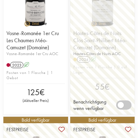
Vosne-Romanée 1er Cru
Hautes-Côtes de Nuits
Les Chaumes Méo-
Clos Saint-Philibert Méo-
Camuzet (Domaine)
Camuzet (Domaine)
Vosne-Romanée 1er Cru AOC
Hautes-Côtes de Nuits AOC
2024
A
2023
A
Posten von 1 Flasche | 0 auf
Lager
Posten von 1 Flasche | 1
Gebot
55
€
125
€
(
Aktueller Preis
)
Benachrichtigung
wenn verfügbar
Bald verfügbar
Bald verfügbar
FESTPREISE
FESTPREISE