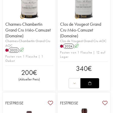
Charmes-Chambertin
Clos de Vougeot Grand
Grand Cru Méo-Camuzet
Cru Méo-Camuzet
(Domaine)
(Domaine)
Charmes-Chambertin Grand Cru
Clos de Vougeot Grand Cru AOC
AOC
2024
A
2023
A
Posten von 1 Flasche | 12 auf
Posten von 1 Flasche | 1
Lager
Gebot
340
€
200
€
(
Aktueller Preis
)
FESTPREISE
FESTPREISE