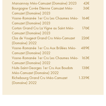
Marsannay Méo-Camuzet (Domaine)
2023
42
€
Bourgogne Cuvée Etienne Camuzet Méo-
36
€
Camuzet (Domaine)
2023
Vosne-Romanée 1er Cru Les Chaumes Méo-
164
€
Camuzet (Domaine)
2023
Corton Grand Cru La Vigne au Saint Méo-
176
€
Camuzet (Domaine)
2023
Clos de Vougeot Grand Cru Méo-Camuzet
226
€
(Domaine)
2022
Vosne-Romanée 1er Cru Aux Brûlées Méo-
489
€
Camuzet (Domaine)
2022
Vosne-Romanée 1er Cru Les Chaumes Méo-
163
€
Camuzet (Domaine)
2022
Nuits-Saint-Georges 1er Cru Aux Boudots
138
€
Méo-Camuzet (Domaine)
2022
Richebourg Grand Cru Méo-Camuzet
1.339
€
(Domaine)
2022
Vosne-Romanée Méo-Camuzet (Domaine)
134
€
2022
Hautes-Côtes de Nuits Clos Saint-Philibert Méo-
45
€
Camuzet (Domaine)
2022