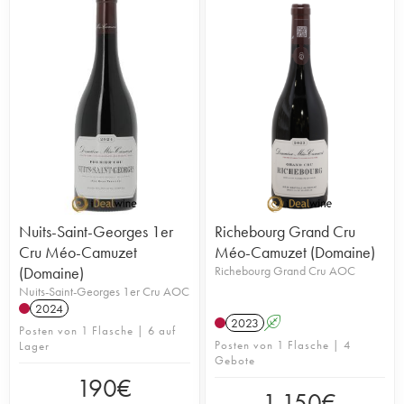
Nuits-Saint-Georges 1er
Richebourg Grand Cru
Cru Méo-Camuzet
Méo-Camuzet (Domaine)
(Domaine)
Richebourg Grand Cru AOC
Nuits-Saint-Georges 1er Cru AOC
2024
2023
A
Posten von 1 Flasche | 6 auf
Posten von 1 Flasche | 4
Lager
Gebote
190
€
1.150
€