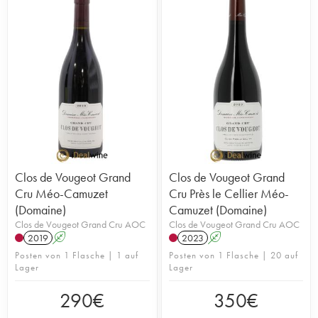
Clos de Vougeot Grand
Clos de Vougeot Grand
Cru Méo-Camuzet
Cru Près le Cellier Méo-
(Domaine)
Camuzet (Domaine)
Clos de Vougeot Grand Cru AOC
Clos de Vougeot Grand Cru AOC
2019
A
2023
A
Posten von 1 Flasche | 1 auf
Posten von 1 Flasche | 20 auf
Lager
Lager
290
€
350
€