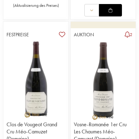
Dabei wird das Gravitationsprinzip angewendet,
(
Aktualisierung des Preises
)
es findet keine Filtration statt und geschönt werden
die Weine nur in Ausnahmefällen. Somit
unterliegen sie keinem traumatischen Einfluss, der
sie beeinträchtigen könnte. Das Weingut mit dem
Namen Recrue des Sens ist eines der größten im
FESTPREISE
AUKTION
2
Burgund.
Clos de Vougeot Grand
Vosne-Romanée 1er Cru
Cru Méo-Camuzet
Les Chaumes Méo-
(Domaine)
Camuzet (Domaine)