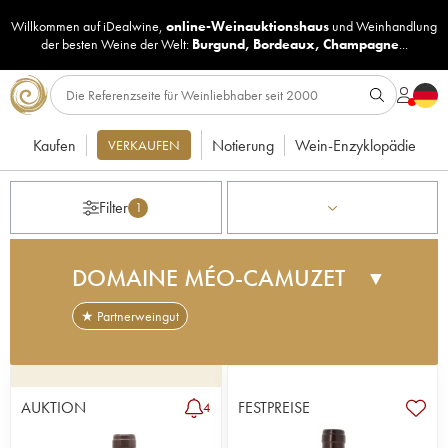
Willkommen auf iDealwine,
online-Weinauktionshaus
und
Weinhandlung
der besten Weine der Welt:
Burgund
,
Bordeaux
,
Champagne
...
Kaufen
Notierung
Wein-Enzyklopädie
VERKAUFEN
Filter
1
DOMAINE MÉO-CAMUZET
▼
★ Partnerweingut
Zu Beginn des 20. Jahrhunderts entschied sich
Etienne Camuzet, Winzer aus Vosne Romanée
und Abgeordneter der Côte d'Or, sein Weingut zu
AUKTION
FESTPREISE
4
erweitern. Nach und nach kaufte er sorgfältig
ausgewählte Parzellen hinzu. Er war Eigentümer