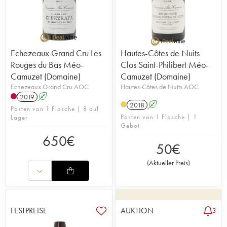
Echezeaux Grand Cru Les
Hautes-Côtes de Nuits
Rouges du Bas Méo-
Clos Saint-Philibert Méo-
Camuzet (Domaine)
Camuzet (Domaine)
Echezeaux Grand Cru AOC
Hautes-Côtes de Nuits AOC
2019
A
2018
A
Posten von 1 Flasche | 8 auf
Posten von 1 Flasche | 1
Lager
Gebot
650
€
50
€
(
Aktueller Preis
)
FESTPREISE
AUKTION
3