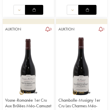
AUKTION
AUKTION
3
1
Vosne-Romanée 1er Cru
Chambolle-Musigny 1er
Aux Brûlées Méo-Camuzet
Cru Les Charmes Méo-