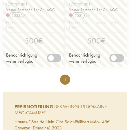
(Domaine)
(Domaine)
Vosne-Romanée 1er Cru AOC
Vosne-Romanée 1er Cru AOC
2023
A
2021
A
Posten von 1 Flasche | 0 auf
Posten von 1 Flasche | 0 auf
Lager
Lager
500
€
500
€
Benachrichtigung
Benachrichtigung
wenn verfügbar
wenn verfügbar
1
PREISNOTIERUNG
DES WEINGUTS DOMAINE
MÉO-CAMUZET
Hautes-Côtes de Nuits Clos Saint-Philibert Méo-
48
€
Camuzet (Domaine)
2023