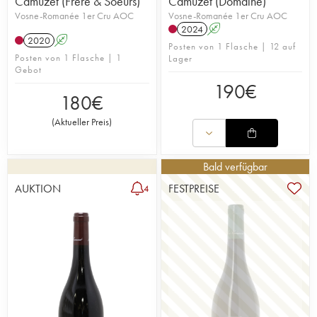
Camuzet (Frère & Soeurs)
Camuzet (Domaine)
Vosne-Romanée 1er Cru AOC
Vosne-Romanée 1er Cru AOC
2024
A
2020
A
Posten von 1 Flasche | 12 auf
Posten von 1 Flasche | 1
Lager
Gebot
190
€
180
€
(
Aktueller Preis
)
Bald verfügbar
AUKTION
FESTPREISE
4