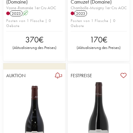
(Domaine)
Camuzet (Domaine)
Vosne-Romanée 1er Cru AOC
Chambolle-Musigny 1er Cru AOC
2023
A
2023
Posten von 1 Flasche | 0
Posten von 1 Flasche | 0
Gebote
Gebote
370
€
170
€
(
Aktualisierung des Preises
)
(
Aktualisierung des Preises
)
AUKTION
FESTPREISE
3