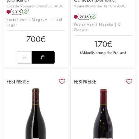
Clos de Vougeot Grand Cru AOC
Vosne-Romanée 1er Cru AOC
2015
A
2016
A
Posten von 1 Magnum | 1 auf
Posten von 1 Flasche | 0
Lager
Gebote
700
€
170
€
(
Aktualisierung des Preises
)
FESTPREISE
FESTPREISE