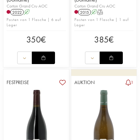
Corton Grand Cru AOC
Corton Grand Cru AOC
2022
A
2015
A
T
Posten von 1 Flasche | 6 auf
Posten von 1 Flasche | 1 auf
Lager
Lager
350
€
385
€
FESTPREISE
AUKTION
1