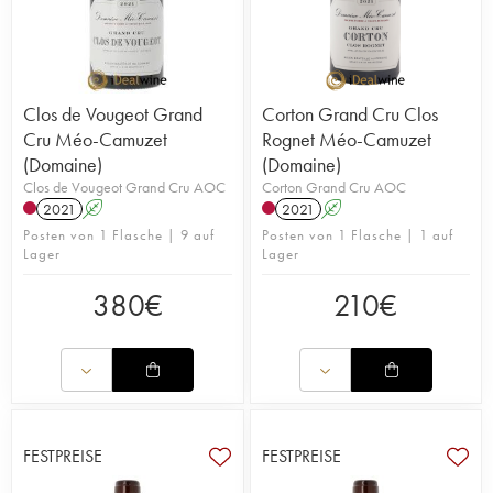
Clos de Vougeot Grand
Corton Grand Cru Clos
Cru Méo-Camuzet
Rognet Méo-Camuzet
(Domaine)
(Domaine)
Clos de Vougeot Grand Cru AOC
Corton Grand Cru AOC
2021
A
2021
A
Posten von 1 Flasche | 9 auf
Posten von 1 Flasche | 1 auf
Lager
Lager
380
€
210
€
FESTPREISE
FESTPREISE