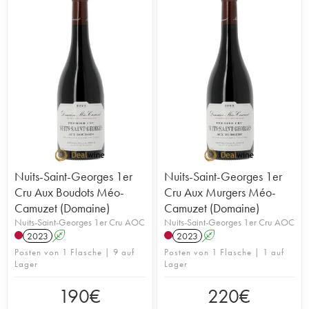
Nuits-Saint-Georges 1er
Nuits-Saint-Georges 1er
Cru Aux Boudots Méo-
Cru Aux Murgers Méo-
Camuzet (Domaine)
Camuzet (Domaine)
Nuits-Saint-Georges 1er Cru AOC
Nuits-Saint-Georges 1er Cru AOC
2023
A
2023
A
Posten von 1 Flasche | 9 auf
Posten von 1 Flasche | 1 auf
Lager
Lager
190
€
220
€