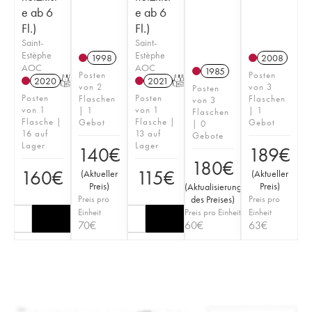
e ab 6
e ab 6
Fl.)
Fl.)
Saint-
Saint-
Estèphe
Estèphe
1998
2008
AOC
AOC
1985
Posten
Posten
2020
T
2021
T
von 2
von 3
Posten
Posten
Posten
Flaschen
Flaschen
von 3
von 1
von 1
| 1
| 1
Flaschen
Flasche |
Flasche |
Gebot
Gebot
| 0
16 auf
13 auf
Gebote
Lager
Lager
140
€
189
€
180
€
160
€
115
€
(
Aktueller
(
Aktueller
Preis
)
Preis
)
(
Aktualisierung
Preis pro
des Preises
)
Preis pro
Einheit
Preis pro Einheit
Einheit
70
€
60
€
63
€