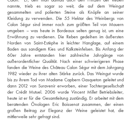
nannte, trieb es sogar so weit, die auf dem Weingut 
gesammelten und polierten Steine als Knöpfe an seiner 
Kleidung zu verwenden. Die 55 Hektar des Weinbergs von 
Calon Ségur sind immer noch zum größten Teil von Mauern 
umgeben – was heute in Bordeaux selten genug ist, um eine 
Erwähnung zu verdienen. Die Reben gedeihen im äußersten 
Norden von Saint-Estèphe in leichter Hanglage, auf einem 
Boden aus sandigem Kies und Kalksteinfelsen. Bis Anfang der 
60er Jahre entstanden hier zahlreiche Jahrgänge von 
außerordentlicher Qualität. Nach einer schwierigeren Phase 
fanden die Weine des Château Calon Ségur mit dem Jahrgang 
1982 wieder zu ihrer alten Stärke zurück. Das Weingut wurde 
bis zu ihrem Tod von Madame Capbern Gasqueton geleitet und 
dann 2012 von Suravenir erworben, einer Tochtergesellschaft 
der Crédit Mutuel. 2006 wurde Vincent Millet Betriebsleiter, 
heute ist er für die Gesamtleitung zuständig. Er arbeitet mit dem 
beratenden Önologen Eric Boissenot zusammen, der einen 
großen Beitrag zur Eleganz der Weine geleistet hat, die 
mittlerweile sehr gefragt sind.