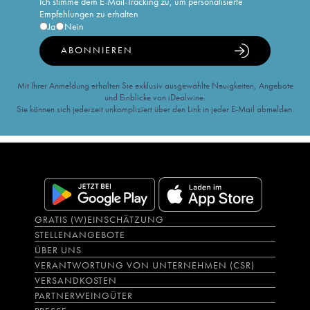
Ich stimme dem E-Mail-Tracking zu, um personalisierte
Empfehlungen zu erhalten
Ja
Nein
ABONNIEREN
Mit Ihrer Anmeldung erhalten Sie exklusiv ausgewählte Neuigkeiten, Angebote
und Einblicke von iDealwine.
Sie können sich jederzeit unkompliziert über den Link in jeder E-Mail abmelden.
GRATIS (W)EINSCHÄTZUNG
STELLENANGEBOTE
ÜBER UNS
VERANTWORTUNG VON UNTERNEHMEN (CSR)
VERSANDKOSTEN
PARTNERWEINGÜTER