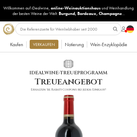
Willkommen auf iDealwine,
online-Weinauktionshaus
und
Weinhandlung
der besten Weine der Welt:
Burgund
,
Bordeaux
,
Champagne
...
Kaufen
Notierung
Wein-Enzyklopädie
VERKAUFEN
IDEALWINE-TREUEPROGRAMM
Treueangebot
Erhalten Sie Rabatt-Coupons bei jedem Einkauf!