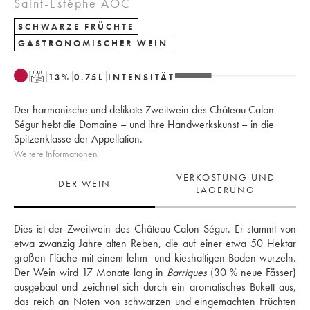
Saint-Estèphe AOC
SCHWARZE FRÜCHTE
GASTRONOMISCHER WEIN
T
13
%
0.75
L
INTENSITÄT
Der harmonische und delikate Zweitwein des Château Calon
Ségur hebt die Domaine – und ihre Handwerkskunst – in die
Spitzenklasse der Appellation.
Weitere Informationen
VERKOSTUNG UND
DER WEIN
LAGERUNG
Dies ist der Zweitwein des Château Calon Ségur. Er stammt von 
etwa zwanzig Jahre alten Reben, die auf einer etwa 50 Hektar 
großen Fläche mit einem lehm- und kieshaltigen Boden wurzeln. 
Der Wein wird 17 Monate lang in 
Barriques
 (30 % neue Fässer) 
ausgebaut und zeichnet sich durch ein aromatisches Bukett aus, 
das reich an Noten von schwarzen und eingemachten Früchten 