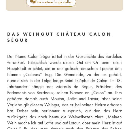
Eine weitere Frage stellen
DAS WEINGUT CHÂTEAU CALON
SÉGUR
Der Name Calon Ségur ist tief in der Geschichte des Bordelais 
verankert. Tatsächlich wurde dieses Gut am Ort einer alten 
Hauptstadt errichtet, die in der gallisch-römischen Epoche den 
Namen „Calones“ trug. Die Gemeinde, zu der es gehört, 
nannte sich in der Folge lange Saint-Estèphe-de-Calon. Im 18. 
Jahrhundert hängte der Marquis de Ségur, Präsident des 
Parlaments von Bordeaux, seinen Namen an „Calon“ an. Ihm 
gehören damals auch Mouton, Lafite und Latour, aber seine 
Vorliebe gilt diesem Weingut, das er bei seiner Heirat erhalten 
hat. Daher sein berühmter Ausspruch, auf den das Herz 
zurückgeht, das noch heute die Weinetiketten ziert: „Meinen 
Wein mache ich auf Lafite und auf Latour, aber mein Herz ist auf 
Calon.“ Er, den man damals auch den Prinzen der Reben 