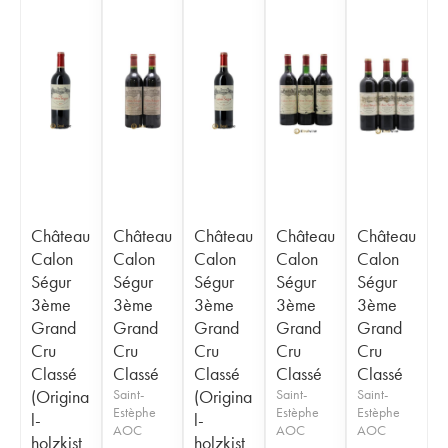
Château
Château
Château
Château
Château
Calon
Calon
Calon
Calon
Calon
Ségur
Ségur
Ségur
Ségur
Ségur
3ème
3ème
3ème
3ème
3ème
Grand
Grand
Grand
Grand
Grand
Cru
Cru
Cru
Cru
Cru
Classé
Classé
Classé
Classé
Classé
(Origina
Saint-
(Origina
Saint-
Saint-
Estèphe
Estèphe
Estèphe
l-
l-
AOC
AOC
AOC
holzkist
holzkist