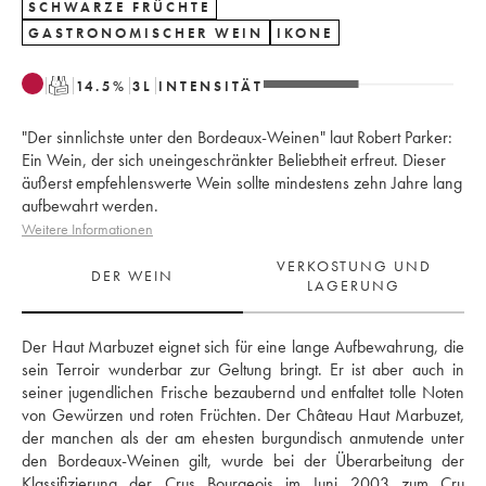
SCHWARZE FRÜCHTE
GASTRONOMISCHER WEIN
IKONE
T
14.5
%
3
L
INTENSITÄT
"Der sinnlichste unter den Bordeaux-Weinen" laut Robert Parker:
Ein Wein, der sich uneingeschränkter Beliebtheit erfreut. Dieser
äußerst empfehlenswerte Wein sollte mindestens zehn Jahre lang
aufbewahrt werden.
Weitere Informationen
VERKOSTUNG UND
DER WEIN
LAGERUNG
Der Haut Marbuzet eignet sich für eine lange Aufbewahrung, die 
sein Terroir wunderbar zur Geltung bringt. Er ist aber auch in 
seiner jugendlichen Frische bezaubernd und entfaltet tolle Noten 
von Gewürzen und roten Früchten. Der Château Haut Marbuzet, 
der manchen als der am ehesten burgundisch anmutende unter 
den Bordeaux-Weinen gilt, wurde bei der Überarbeitung der 
Klassifizierung der Crus Bourgeois im Juni 2003 zum Cru 