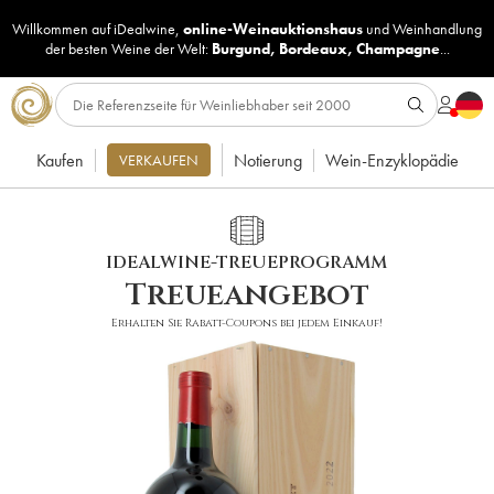
Willkommen auf iDealwine,
online-Weinauktionshaus
und
Weinhandlung
der besten Weine der Welt:
Burgund
,
Bordeaux
,
Champagne
...
Kaufen
Notierung
Wein-Enzyklopädie
VERKAUFEN
IDEALWINE-TREUEPROGRAMM
Treueangebot
Erhalten Sie Rabatt-Coupons bei jedem Einkauf!