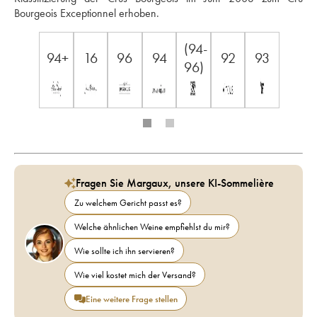
Bourgeois Exceptionnel erhoben.
(94-
94+
16
96
94
92
93
96)
Fragen Sie Margaux, unsere KI-Sommelière
Zu welchem Gericht passt es?
Welche ähnlichen Weine empfiehlst du mir?
Wie sollte ich ihn servieren?
Wie viel kostet mich der Versand?
Eine weitere Frage stellen