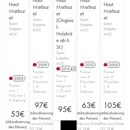
Haut
Haut
Haut
Haut
Haut
Marbuz
Marbuz
Marbuz
Marbuz
Marbuz
et
et
et
et
et
Saint-
(Origina
Saint-
Saint-
Saint-
Estèphe
Estèphe
l-
Estèphe
Estèphe
AOC
AOC
Holzkist
AOC
AOC
e ab 6
St.)
Saint-
Estèphe
AOC
2009
2015
2005
2015
T
Posten
Posten
Posten
Posten
von 3
von 2
von 2
2005
von 1
Flaschen
Flaschen
Flaschen
Posten
Magnum
| 0
| 0
| 0
von 1
| 31 auf
Gebote
Gebote
Gebote
Flasche |
Lager
0 Gebote
97
€
63
€
105
€
95
€
53
€
(
Aktualisierung
(
Aktualisierung
(
Aktualisierung
des Preises
)
des Preises
)
des Preises
)
(
Aktualisierung
Preis pro Einheit
Preis pro Einheit
Preis pro Einheit
des Preises
)
32,33
€
31,50
€
52,50
€