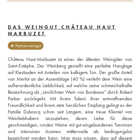
DAS WEINGUT CHÂTEAU HAUT
MARBUZET
★ Partnerweingut
Château Haut-Marbuzet ist eines der ältesten Weingüter von 
Saint-Estèphe. Der Weinberg genießt eine perfekte Hanglage 
auf Kiesboden mit Anteilen von kalkigem Ton. Der große Anteil 
von Merlot an der Assemblage (40 %) verleiht dem Wein eine 
außerordentliche Lieblichkeit, auf welche seine schmeichelhafte 
Bezeichnung als „sinnlichster Wein von Bordeaux“ durch Robert 
Parker zurückgeht. Mit ihrem Talent, ihrer entwaffnenden 
Freundlichkeit und ihrem stets herzlichen Empfang gelingt es der 
Familie Duboscq schon seit Langem, eine treue Klientel von 
Weinliebhabern anzuziehen, deren Liebe für diese 
geschmeidigen, runden Weine mit gut eingebundenen Tanninen 
und intensiven Aromen mittlerweile als bedingungslos 
bezeichnet werden kann. Man muss wissen, dass auf diesem 