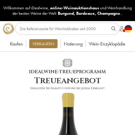
Willkommen auf iDealwine,
online-Weinauktionshaus
und
Weinhandlung
der besten Weine der Welt:
Burgund
,
Bordeaux
,
Champagne
...
Kaufen
Notierung
Wein-Enzyklopädie
VERKAUFEN
IDEALWINE-TREUEPROGRAMM
Treueangebot
Erhalten Sie Rabatt-Coupons bei jedem Einkauf!