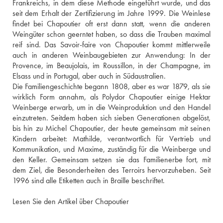
Frankreichs, in dem diese Methode eingeführt wurde, und das 
seit dem Erhalt der Zertifizierung im Jahre 1999. Die Weinlese 
findet bei Chapoutier oft erst dann statt, wenn die anderen 
Weingüter schon geerntet haben, so dass die Trauben maximal 
reif sind. Das Savoir-faire von Chapoutier kommt mittlerweile 
auch in anderen Weinbaugebieten zur Anwendung: In der 
Provence, im Beaujolais, im Roussillon, in der Champagne, im 
Elsass und in Portugal, aber auch in Südaustralien.
Die Familiengeschichte begann 1808, aber es war 1879, als sie 
wirklich Form annahm, als Polydor Chapoutier einige Hektar 
Weinberge erwarb, um in die Weinproduktion und den Handel 
einzutreten. Seitdem haben sich sieben Generationen abgelöst, 
bis hin zu Michel Chapoutier, der heute gemeinsam mit seinen 
Kindern arbeitet: Mathilde, verantwortlich für Vertrieb und 
Kommunikation, und Maxime, zuständig für die Weinberge und 
den Keller. Gemeinsam setzen sie das Familienerbe fort, mit 
dem Ziel, die Besonderheiten des Terroirs hervorzuheben. Seit 
1996 sind alle Etiketten auch in Braille beschriftet.
Lesen Sie den Artikel über Chapoutier