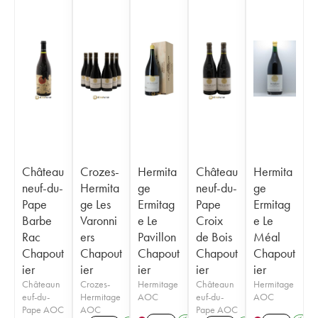
Château
Crozes-
Hermita
Château
Hermita
neuf-du-
Hermita
ge
neuf-du-
ge
Pape
ge Les
Ermitag
Pape
Ermitag
Barbe
Varonni
e Le
Croix
e Le
Rac
ers
Pavillon
de Bois
Méal
Chapout
Chapout
Chapout
Chapout
Chapout
ier
ier
ier
ier
ier
Châteaun
Crozes-
Hermitage
Châteaun
Hermitage
euf-du-
Hermitage
AOC
euf-du-
AOC
Pape AOC
AOC
Pape AOC