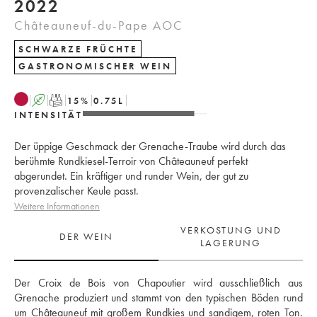
2022
Châteauneuf-du-Pape AOC
SCHWARZE FRÜCHTE
GASTRONOMISCHER WEIN
A
T
15
%
0.75
L
INTENSITÄT
Der üppige Geschmack der Grenache-Traube wird durch das
berühmte Rundkiesel-Terroir von Châteauneuf perfekt
abgerundet. Ein kräftiger und runder Wein, der gut zu
provenzalischer Keule passt.
Weitere Informationen
VERKOSTUNG UND
DER WEIN
LAGERUNG
Der Croix de Bois von Chapoutier wird ausschließlich aus 
Grenache produziert und stammt von den typischen Böden rund 
um Châteauneuf mit großem Rundkies und sandigem, roten Ton. 