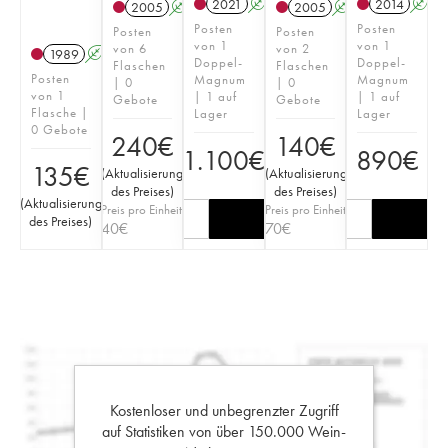
2021
A
T
2014
A
2005
A
T
2005
A
Posten
Posten
Posten
Posten
von 1
von 1
von 6
von 2
1989
A
Doppel-
Doppel-
Flaschen
Flaschen
Posten
Magnum
Magnum
| 0
| 0
von 1
| 1 auf
| 1 auf
Gebote
Gebote
Flasche |
Lager
Lager
0 Gebote
240
€
140
€
1.100
€
890
€
135
€
(
Aktualisierung
(
Aktualisierung
des Preises
)
des Preises
)
(
Aktualisierung
Preis pro Einheit
Preis pro Einheit
des Preises
)
40
€
70
€
Kostenloser und unbegrenzter Zugriff
auf Statistiken von über 150.000 Wein-