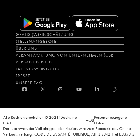
GRATIS (W)EINSCHÄTZUNG
STELLENANGEBOTE
ÜBER UNS
VERANTWORTUNG VON UNTERNEHMEN (CSR)
VERSANDKOSTEN
PARTNERWEINGÜTER
PRESSE
UNSERE FAQ
Alle Rechte vorbehalten © 2024 iDealwine
Personenbezogene
AGB
S.A.S.
Daten
Der Nachweis der Volljährigkeit des Käufers wird zum Zeitpunkt des Online-
Verkaufs verlangt. CODE DE LA SANTÉ PUBLIQUE, ART.L.3342-1 et L.3353-3