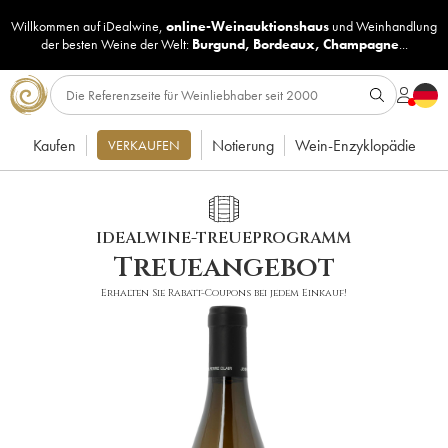
Willkommen auf iDealwine,
online-Weinauktionshaus
und
Weinhandlung
der besten Weine der Welt:
Burgund
,
Bordeaux
,
Champagne
...
Kaufen
Notierung
Wein-Enzyklopädie
VERKAUFEN
IDEALWINE-TREUEPROGRAMM
Treueangebot
Erhalten Sie Rabatt-Coupons bei jedem Einkauf!