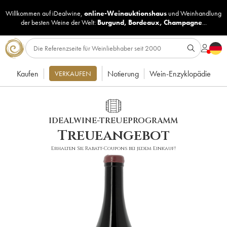
Willkommen auf iDealwine,
online-Weinauktionshaus
und
Weinhandlung
der besten Weine der Welt:
Burgund
,
Bordeaux
,
Champagne
...
Kaufen
Notierung
Wein-Enzyklopädie
VERKAUFEN
IDEALWINE-TREUEPROGRAMM
Treueangebot
Erhalten Sie Rabatt-Coupons bei jedem Einkauf!