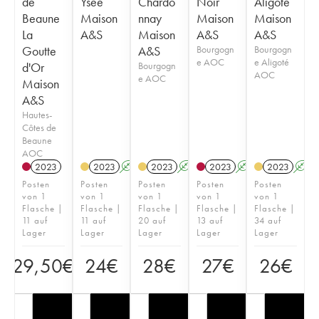
de
Ysée
Chardo
Noir
Aligoté
Beaune
Maison
nnay
Maison
Maison
La
A&S
Maison
A&S
A&S
Goutte
A&S
Bourgogn
Bourgogn
e AOC
e Aligoté
d'Or
Bourgogn
AOC
e AOC
Maison
A&S
Hautes-
Côtes de
Beaune
AOC
2023
2023
A
2023
A
2023
A
2023
A
Posten
Posten
Posten
Posten
Posten
von 1
von 1
von 1
von 1
von 1
Flasche |
Flasche |
Flasche |
Flasche |
Flasche |
11 auf
11 auf
20 auf
13 auf
34 auf
Lager
Lager
Lager
Lager
Lager
29,50
€
24
€
28
€
27
€
26
€