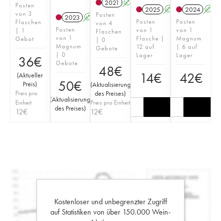
2021
A
Posten
2025
A
2024
A
von 3
Posten
2023
A
Posten
Posten
Flaschen
von 4
Posten
von 1
von 1
| 1
Flaschen
von 1
Flasche |
Magnum
Gebot
| 0
Magnum
12 auf
| 6 auf
Gebote
| 0
Lager
Lager
36
€
Gebote
48
€
14
€
42
€
(
Aktueller
50
€
Preis
)
(
Aktualisierung
Preis pro
des Preises
)
(
Aktualisierung
Einheit
Preis pro Einheit
des Preises
)
12
€
12
€
Kostenloser und unbegrenzter Zugriff
auf Statistiken von über 150.000 Wein-