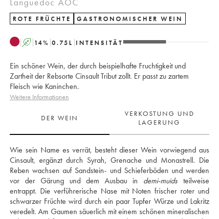
Languedoc AOC
ROTE FRÜCHTE
GASTRONOMISCHER WEIN
A
14
%
0.75
L
INTENSITÄT
Ein schöner Wein, der durch beispielhafte Fruchtigkeit und
Zartheit der Rebsorte Cinsault Tribut zollt. Er passt zu zartem
Fleisch wie Kaninchen.
Weitere Informationen
VERKOSTUNG UND
DER WEIN
LAGERUNG
Wie sein Name es verrät, besteht dieser Wein vorwiegend aus 
Cinsault, ergänzt durch Syrah, Grenache und Monastrell. Die 
Reben wachsen auf Sandstein- und Schieferböden und werden 
vor der Gärung und dem Ausbau in 
demi-muids
 teilweise 
entrappt. Die verführerische Nase mit Noten frischer roter und 
schwarzer Früchte wird durch ein paar Tupfer Würze und Lakritz 
veredelt. Am Gaumen säuerlich mit einem schönen mineralischen 