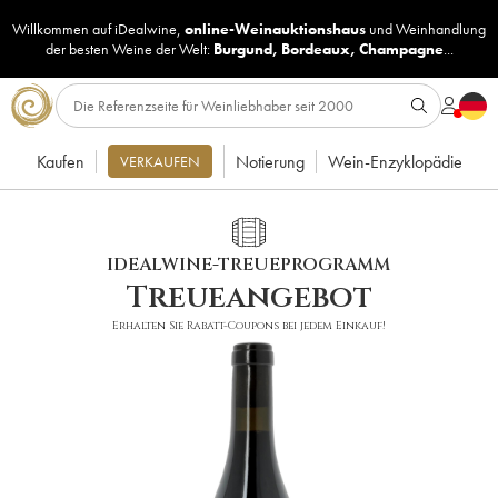
Willkommen auf iDealwine,
online-Weinauktionshaus
und
Weinhandlung
der besten Weine der Welt:
Burgund
,
Bordeaux
,
Champagne
...
Kaufen
Notierung
Wein-Enzyklopädie
VERKAUFEN
IDEALWINE-TREUEPROGRAMM
Treueangebot
Erhalten Sie Rabatt-Coupons bei jedem Einkauf!