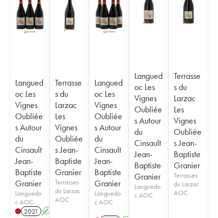
Langued
Terrasse
Langued
Terrasse
Langued
oc Les
s du
oc Les
s du
oc Les
Vignes
Larzac
Vignes
Larzac
Vignes
Oubliée
Les
Oubliée
Les
Oubliée
s Autour
Vignes
s Autour
Vignes
s Autour
du
Oubliée
du
Oubliée
du
Cinsault
s Jean-
Cinsault
s Jean-
Cinsault
Jean-
Baptiste
Jean-
Baptiste
Jean-
Baptiste
Granier
Baptiste
Granier
Baptiste
Granier
Terrasses
Granier
Terrasses
Granier
du Larzac
Languedo
du Larzac
AOC
Languedo
Languedo
c AOC
AOC
c AOC
c AOC
2021
A