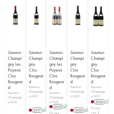
Saumur-
Saumur-
Saumur-
Saumur-
Saumur-
Champi
Champi
Champi
Champi
Champi
gny Les
gny
gny Les
gny
gny
Poyeux
Clos
Poyeux
Clos
Clos
Clos
Rougear
Clos
Rougear
Rougear
Rougear
d
Rougear
d
d
d
Saumur-
d
Saumur-
Saumur-
Champign
Champign
Champign
Saumur-
Saumur-
y AOC
y AOC
y AOC
Champign
Champign
y AOC
y AOC
2020
A
2010
A
Posten
2017
A
2020
A
von 2
Posten