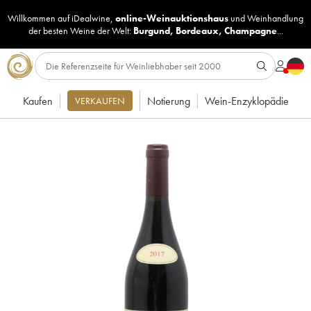
Willkommen auf iDealwine,
online-Weinauktionshaus
und
Weinhandlung
der besten Weine der Welt:
Burgund
,
Bordeaux
,
Champagne
...
Kaufen
Notierung
Wein-Enzyklopädie
VERKAUFEN