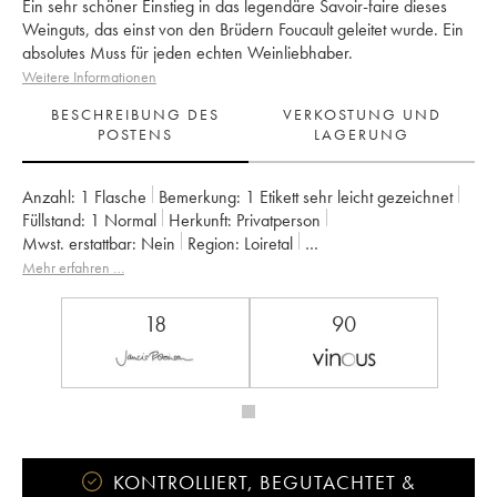
Ein sehr schöner Einstieg in das legendäre Savoir-faire dieses
Weinguts, das einst von den Brüdern Foucault geleitet wurde. Ein
absolutes Muss für jeden echten Weinliebhaber.
Weitere Informationen
BESCHREIBUNG DES
VERKOSTUNG UND
POSTENS
LAGERUNG
Anzahl:
1 Flasche
Bemerkung:
1 Etikett sehr leicht gezeichnet
Füllstand:
1
Normal
Herkunft:
privatperson
Mwst. erstattbar:
nein
Region:
Loiretal
Appellation:
Saumur-Champigny
Eigentümer:
Clos Rougeard
Mehr erfahren …
18
90
KONTROLLIERT, BEGUTACHTET &