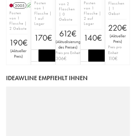
Posten
Posten
Flaschen
von 2
2005
A
von 1
von 1
| 1
Flaschen
Posten
Flasche |
Flasche |
Gebot
| 0
von 1
1 auf
2 auf
Gebote
Flasche |
Lager
Lager
220
€
2 Gebote
612
€
170
€
140
€
(
Aktueller
190
€
Preis
)
(
Aktualisierung
des Preises
)
Preis pro
(
Aktueller
Preis pro Einheit
Einheit
Preis
)
306
€
110
€
IDEAWLINE EMPFIEHLT IHNEN