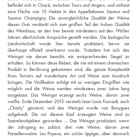
befindet sich in Chacé, zwischen Tours und Angers, und umfasst 
eine Fläche von 10 Hektar in den Appellationen Saumur und 
Saumur Champigny. Die unvergleichliche Qualität der Weine 
dieses Guts verdankt sich zum großen Teil der hohen Qualität 
des Weinbaus, an den hier bereits mindestens seit den 1960er 
Jahren allerhöchste Ansprüche gestellt werden. Die biologische 
Landwirtschaft wurde hier bereits praktiziert, bevor sie 
überhaupt offiziell anerkannt wurde. Trotzdem hat sich das 
Weingut nie darum bemüht, ein entsprechendes Siegel zu 
erhalten. So können diese Reben, die nie mit einem chemischen 
Produkt in Berührung gekommen sind, die ganze Komplexität 
ihres Terroirs auf wunderbare Art und Weise zum Ausdruck 
bringen. Die Vinifikation erfolgt mit so wenigen Eingriffen wie 
möglich und die Weine werden mindestens zwei Jahre lang 
ausgebaut. Das Weingut erzeugt sechs Weine, davon zwei 
weiße. Ende Dezember 2015 verstarb Jean-Louis Foucault, auch 
„Charly“ genannt, und das Weingut wurde von Bouygues 
aufgekauft. Die vor diesem Kauf erzeugten Weine sind zu 
Sammlerobjekten geworden ... Das Weingut produziert, wenn 
der Jahrgang es zulässt, drei rote Weine, davon zwei 
Parzellenweine: Les Poyeux, ein schön üppiger, aber dennoch 