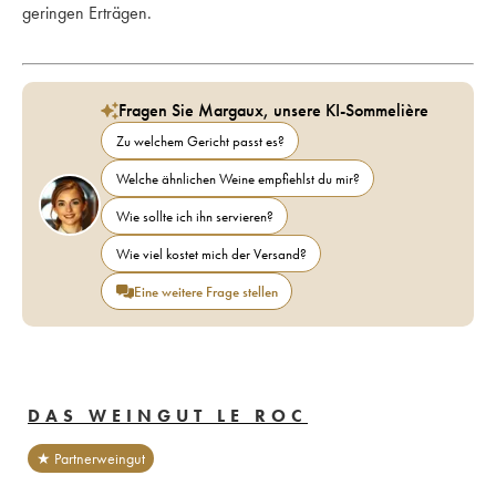
geringen Erträgen. 
Fragen Sie Margaux, unsere KI-Sommelière
Zu welchem Gericht passt es?
Welche ähnlichen Weine empfiehlst du mir?
Wie sollte ich ihn servieren?
Wie viel kostet mich der Versand?
Eine weitere Frage stellen
DAS WEINGUT LE ROC
★ Partnerweingut