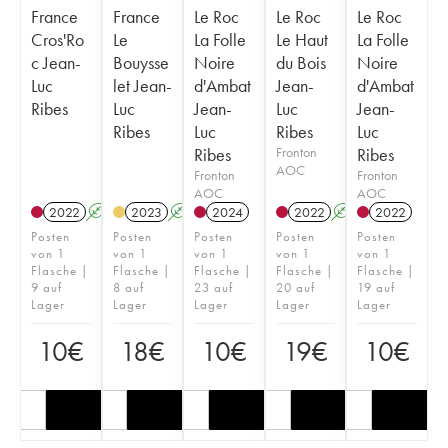
France
France
Le Roc
Le Roc
Le Roc
Cros'Ro
Le
La Folle
Le Haut
La Folle
c Jean-
Bouysse
Noire
du Bois
Noire
Luc
let Jean-
d'Ambat
Jean-
d'Ambat
Ribes
Luc
Jean-
Luc
Jean-
Ribes
Luc
Ribes
Luc
Ribes
Fronton
Ribes
AOC
Fronton
Fronton
AOC
AOC
2022
A
2023
A
2024
2022
A
2022
Posten
Posten
Posten
Posten
Posten
von 1
von 1
von 1
von 1
von 1
Flasche |
Flasche |
Flasche |
Flasche |
Flasche |
9 auf
8 auf
23 auf
20 auf
19 auf
Lager
Lager
Lager
Lager
Lager
10
€
18
€
10
€
19
€
10
€