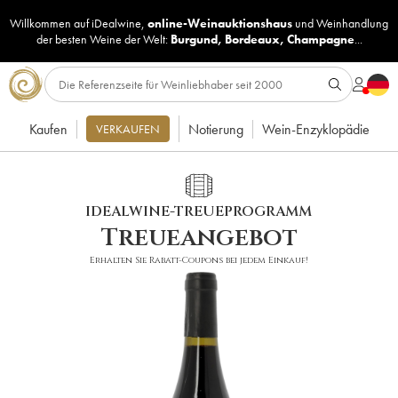
Willkommen auf iDealwine,
online-Weinauktionshaus
und
Weinhandlung
der besten Weine der Welt:
Burgund
,
Bordeaux
,
Champagne
...
Kaufen
Notierung
Wein-Enzyklopädie
VERKAUFEN
IDEALWINE-TREUEPROGRAMM
Treueangebot
Erhalten Sie Rabatt-Coupons bei jedem Einkauf!