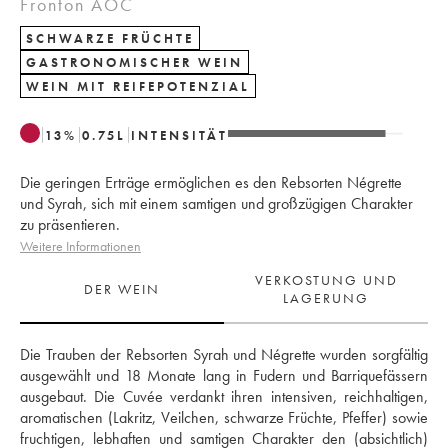
Fronton AOC
SCHWARZE FRÜCHTE
GASTRONOMISCHER WEIN
WEIN MIT REIFEPOTENZIAL
13
%
0.75
L
INTENSITÄT
Die geringen Erträge ermöglichen es den Rebsorten Négrette
und Syrah, sich mit einem samtigen und großzügigen Charakter
zu präsentieren.
Weitere Informationen
VERKOSTUNG UND
DER WEIN
LAGERUNG
Die Trauben der Rebsorten Syrah und Négrette wurden sorgfältig 
ausgewählt und 18 Monate lang in Fudern und Barriquefässern 
ausgebaut. Die Cuvée verdankt ihren intensiven, reichhaltigen, 
aromatischen (Lakritz, Veilchen, schwarze Früchte, Pfeffer) sowie 
fruchtigen, lebhaften und samtigen Charakter den (absichtlich) 