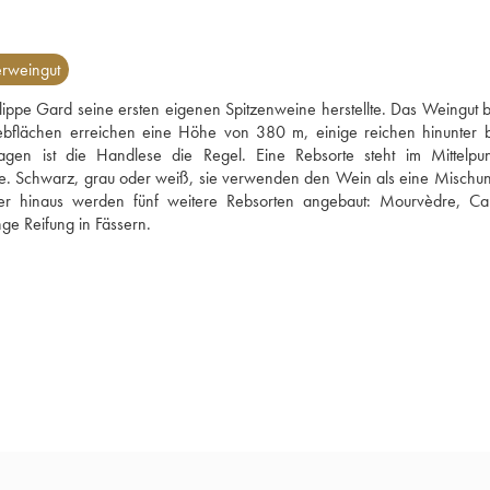
rweingut
pe Gard seine ersten eigenen Spitzenweine herstellte. Das Weingut be
Rebflächen erreichen eine Höhe von 380 m, einige reichen hinunter b
gen ist die Handlese die Regel. Eine Rebsorte steht im Mittelpun
e. Schwarz, grau oder weiß, sie verwenden den Wein als eine Mischun
er hinaus werden fünf weitere Rebsorten angebaut: Mourvèdre, Car
Vermentino, Roussanne und Syrah. Philippe Gard bevorzugt eine lange Reifung in Fässern. 