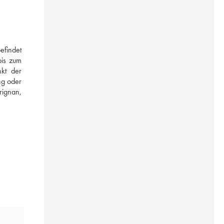
findet 
is zum 
kt der 
g oder 
ignan, 