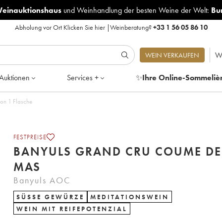
Weinauktionshaus
und
Weinhandlung der besten Weine der Welt:
Bu
Abholung vor Ort
Klicken Sie hier
|
Weinberatung?
+33 1 56 05 86 10
W
WEIN VERKAUFEN
Auktionen
Services +
✨
Ihre Online-Sommeliè
 del Mas - Posten von 1 Flasche
FESTPREISE
BANYULS GRAND CRU COUME DE
MAS
Banyuls AOC
SÜSSE GEWÜRZE
MEDITATIONSWEIN
WEIN MIT REIFEPOTENZIAL