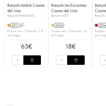
Banyuls Ambré Coume
Banyuls Les Escoumes
Banyul
del Mas
Coume del Mas
Coume
Banyuls Ambré AOC
Banyuls AOC
Banyuls
2011
A
2024
202
Posten von 1 Flasche | 9
Posten von 1 Flasche | 6
Posten 
auf Lager
auf Lager
auf Lag
65
€
18
€