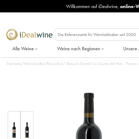
Willkommen auf iDealwine,
online-
Alle Weine
Weine nach Regionen
Unsere 
Startseite
/
Weine kaufen
/
Roussillon
/
Banyuls Grand Cru Coume