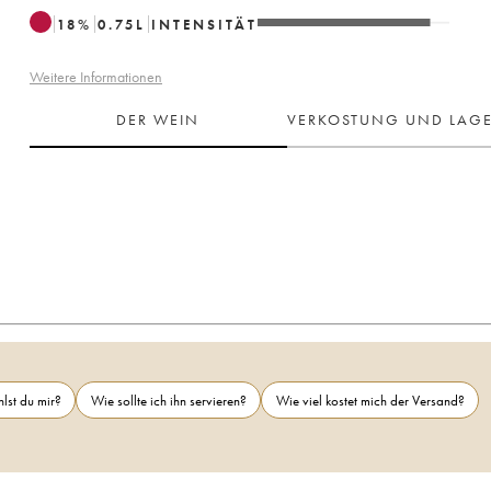
18
%
0.75
L
INTENSITÄT
Weitere Informationen
DER WEIN
VERKOSTUNG UND LAG
lst du mir?
Wie sollte ich ihn servieren?
Wie viel kostet mich der Versand?