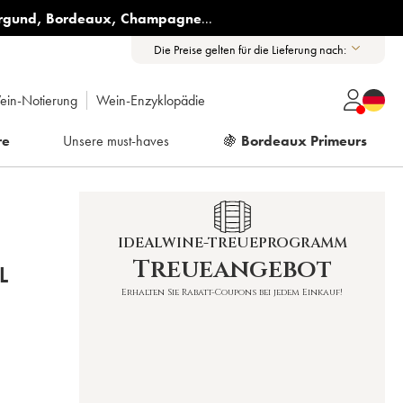
rgund
,
Bordeaux
,
Champagne
...
Die Preise gelten für die Lieferung nach:
ein-Notierung
Wein-Enzyklopädie
re
Unsere must-haves
🍇
Bordeaux Primeurs
IDEALWINE-TREUEPROGRAMM
Treueangebot
L
Erhalten Sie Rabatt-Coupons bei jedem Einkauf!