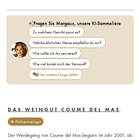
Fragen Sie Margaux, unsere KI-Sommelière
Zu welchem Gericht passt es?
Welche ähnlichen Weine empfiehlst du mir?
Wie sollte ich ihn servieren?
Wie viel kostet mich der Versand?
Eine weitere Frage stellen
DAS WEINGUT COUME DEL MAS
★ Partnerweingut
Der Werdegang von Coume del Mas begann im Jahr 2001, als 