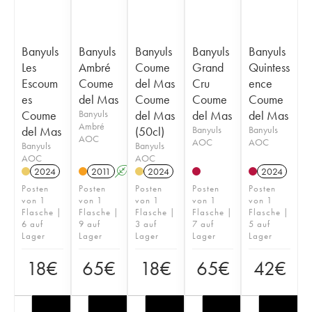
Banyuls
Banyuls
Banyuls
Banyuls
Banyuls
Les
Ambré
Coume
Grand
Quintess
Escoum
Coume
del Mas
Cru
ence
es
del Mas
Coume
Coume
Coume
Coume
Banyuls
del Mas
del Mas
del Mas
Ambré
del Mas
(50cl)
Banyuls
Banyuls
AOC
AOC
AOC
Banyuls
Banyuls
AOC
AOC
2024
2011
A
2024
2024
Posten
Posten
Posten
Posten
Posten
von 1
von 1
von 1
von 1
von 1
Flasche |
Flasche |
Flasche |
Flasche |
Flasche |
6 auf
9 auf
3 auf
7 auf
5 auf
Lager
Lager
Lager
Lager
Lager
18
€
65
€
18
€
65
€
42
€