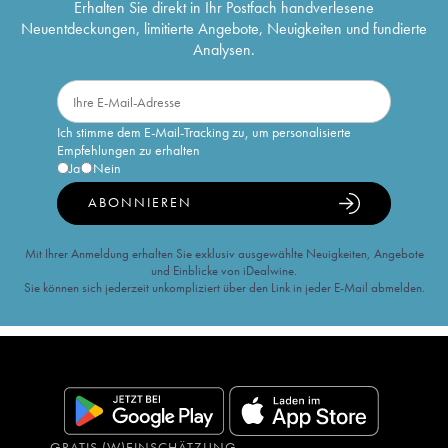
Erhalten Sie direkt in Ihr Postfach handverlesene
Neuentdeckungen, limitierte Angebote, Neuigkeiten und fundierte
Analysen.
Ich stimme dem E-Mail-Tracking zu, um personalisierte
Empfehlungen zu erhalten
Ja
Nein
ABONNIEREN
Mit Ihrer Anmeldung erhalten Sie exklusiv ausgewählte Neuigkeiten, Angebote
und Einblicke von iDealwine.
Sie können sich jederzeit unkompliziert über den Link in jeder E-Mail abmelden.
GRATIS (W)EINSCHÄTZUNG