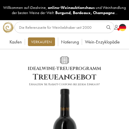
Willkommen auf iDealwine,
online-Weinauktionshaus
und
Weinhandlung
der besten Weine der Welt:
Burgund
,
Bordeaux
,
Champagne
...
Kaufen
Notierung
Wein-Enzyklopädie
VERKAUFEN
IDEALWINE-TREUEPROGRAMM
Treueangebot
Erhalten Sie Rabatt-Coupons bei jedem Einkauf!