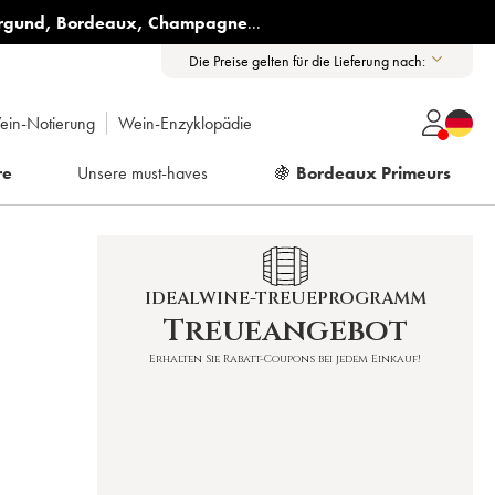
rgund
,
Bordeaux
,
Champagne
...
Die Preise gelten für die Lieferung nach:
ein-Notierung
Wein-Enzyklopädie
re
Unsere must-haves
🍇
Bordeaux Primeurs
IDEALWINE-TREUEPROGRAMM
Treueangebot
Erhalten Sie Rabatt-Coupons bei jedem Einkauf!