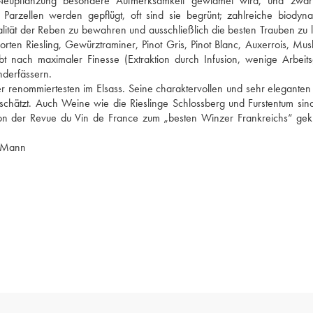
Neupflanzung besondere Aufmerksamkeit gewidmet wird, und zwar 
arzellen werden gepflügt, oft sind sie begrünt; zahlreiche biodyna
ität der Reben zu bewahren und ausschließlich die besten Trauben zu l
en Riesling, Gewürztraminer, Pinot Gris, Pinot Blanc, Auxerrois, Muska
bt nach maximaler Finesse (Extraktion durch Infusion, wenige Arbeits
nderfässern.
er renommiertesten im Elsass. Seine charaktervollen und sehr eleganten
eschätzt. Auch Weine wie die Rieslinge Schlossberg und Furstentum sind
n der Revue du Vin de France zum „besten Winzer Frankreichs“ gekü
t Mann