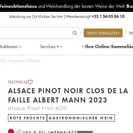
Weinauktionshaus
und
Weinhandlung der besten Weine der Welt:
Bu
Abholung vor Ort
Klicken Sie hier
|
Weinberatung?
+33 1 56 05 86 10
W
WEIN VERKAUFEN
Auktionen
Services +
✨
Ihre Online-Sommeliè
e Pinot Noir Clos de la Faille Albert Mann 2023 - Posten von 1 Flasche
FESTPREISE
ALSACE PINOT NOIR CLOS DE LA
FAILLE ALBERT MANN 2023
Alsace Pinot Noir AOC
ROTE FRÜCHTE
GASTRONOMISCHER WEIN
A
13
%
0.75
L
INTENSITÄT