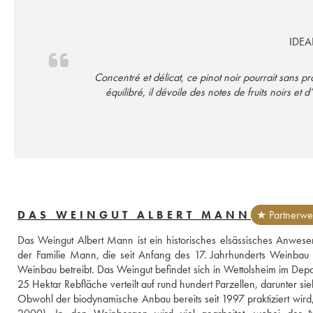
IDEA
Concentré et délicat, ce pinot noir pourrait sans p
équilibré, il dévoile des notes de fruits noirs 
DAS WEINGUT ALBERT MANN
★ Partnerwe
Das Weingut Albert Mann ist ein historisches elsässisches Anwese
der Familie Mann, die seit Anfang des 17. Jahrhunderts Weinbau b
Weinbau betreibt. Das Weingut befindet sich in Wettolsheim im Dep
25 Hektar Rebfläche verteilt auf rund hundert Parzellen, darunter s
Obwohl der biodynamische Anbau bereits seit 1997 praktiziert wird, erf