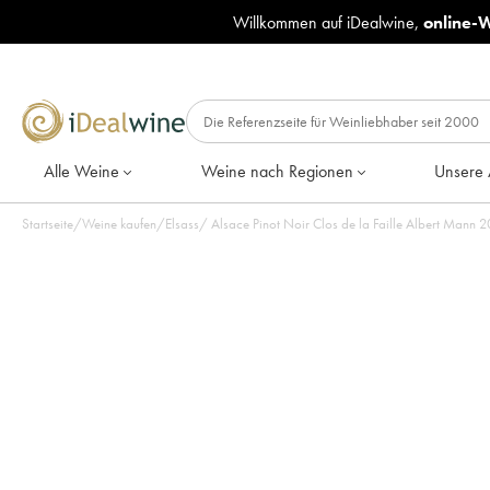
Willkommen auf iDealwine,
online-
Alle Weine
Weine nach Regionen
Unsere 
Startseite
/
Weine kaufen
/
Elsass
/
Alsac