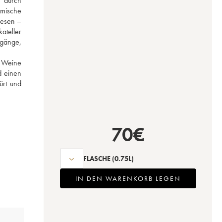
durch 
mische 
esen – 
teller 
gänge, 
 Weine 
 einen 
rt und 
70
€
FLASCHE
(0.75L)
IN DEN WARENKORB LEGEN