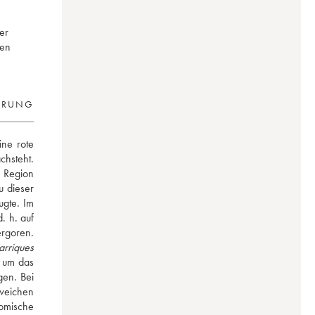
er
nen
ERUNG
ne rote 
hsteht. 
Region 
 dieser 
gte. Im 
 h. auf 
oren. 
arriques
 um das 
en. Bei 
eichen 
mische 