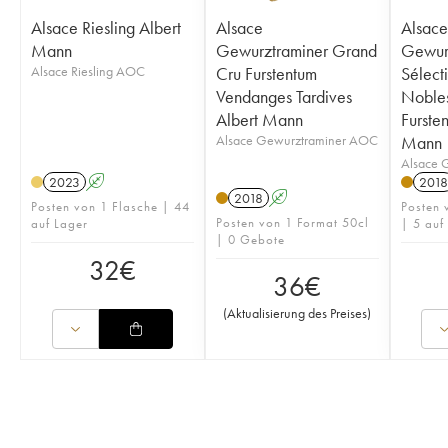
Alsace Riesling Albert
Alsace
Alsace
Mann
Gewurztraminer Grand
Gewur
Alsace Riesling AOC
Cru Furstentum
Sélect
Vendanges Tardives
Noble
Albert Mann
Furste
Alsace Gewurztraminer AOC
Mann
Alsace 
2023
A
2018
2018
A
Posten von 1 Flasche | 44
Posten 
Posten von 1 Format 50cl
auf Lager
| 5 auf
| 0 Gebote
32
€
36
€
(
Aktualisierung des Preises
)