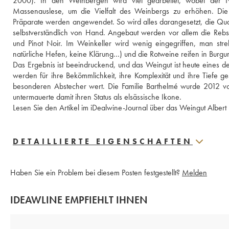
2000). In den Weinbergen wird viel gearbeitet, wobei der 
Massenauslese, um die Vielfalt des Weinbergs zu erhöhen. Die P
Präparate werden angewendet. So wird alles darangesetzt, die Qual
selbstverständlich von Hand. Angebaut werden vor allem die Rebsort
und Pinot Noir. Im Weinkeller wird wenig eingegriffen, man stre
natürliche Hefen, keine Klärung...) und die Rotweine reifen in Burgu
Das Ergebnis ist beeindruckend, und das Weingut ist heute eines d
werden für ihre Bekömmlichkeit, ihre Komplexität und ihre Tiefe g
besonderen Abstecher wert. Die Familie Barthelmé wurde 2012 vo
untermauerte damit ihren Status als elsässische Ikone.
Lesen Sie den Artikel im iDealwine-Journal über das Weingut Alber
DETAILLIERTE EIGENSCHAFTEN
Haben Sie ein Problem bei diesem Posten festgestellt?
Melden
IDEAWLINE EMPFIEHLT IHNEN