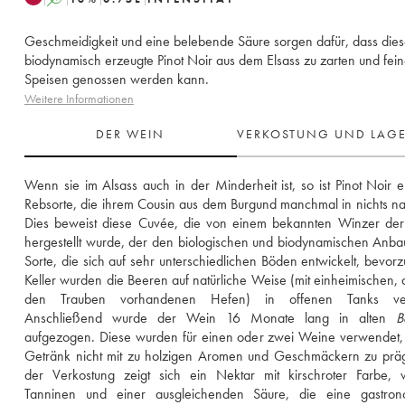
Geschmeidigkeit und eine belebende Säure sorgen dafür, dass dies
biodynamisch erzeugte Pinot Noir aus dem Elsass zu zarten und fei
Speisen genossen werden kann.
Weitere Informationen
DER WEIN
VERKOSTUNG UND LAG
Wenn sie im Alsass auch in der Minderheit ist, so ist Pinot Noir ei
Rebsorte, die ihrem Cousin aus dem Burgund manchmal in nichts nac
Dies beweist diese Cuvée, die von einem bekannten Winzer der 
hergestellt wurde, der den biologischen und biodynamischen Anbau
Sorte, die sich auf sehr unterschiedlichen Böden entwickelt, bevorzu
Keller wurden die Beeren auf natürliche Weise (mit einheimischen, d.
den Trauben vorhandenen Hefen) in offenen Tanks verg
Anschließend wurde der Wein 16 Monate lang in alten 
B
aufgezogen. Diese wurden für einen oder zwei Weine verwendet,
Getränk nicht mit zu holzigen Aromen und Geschmäckern zu präg
der Verkostung zeigt sich ein Nektar mit kirschroter Farbe, w
Tanninen und einer ausgleichenden Säure, die eine gastrono