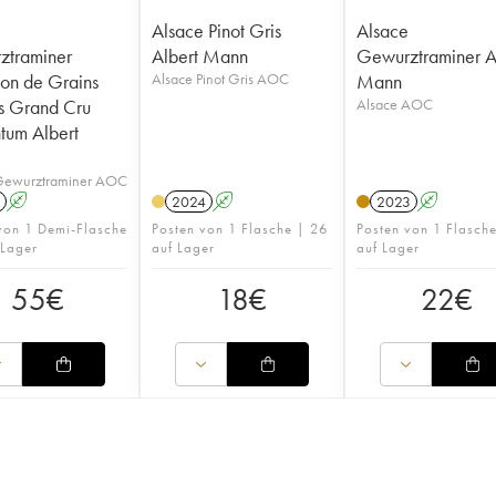
Alsace Pinot Gris
Alsace
ztraminer
Albert Mann
Gewurztraminer A
ion de Grains
Alsace Pinot Gris AOC
Mann
s Grand Cru
Alsace AOC
ntum Albert
Gewurztraminer AOC
A
2024
A
2023
A
von 1 Demi-Flasche
Posten von 1 Flasche | 26
Posten von 1 Flasch
 Lager
auf Lager
auf Lager
55
€
18
€
22
€