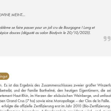
LWINE MEINT...
roblème se faire passer pour un joli cru de Bourgogne ! Long et
et d’épice douces (dégusté au salon Biodyvin le 20/10/2025).
ingut
n. Es ist das Ergebnis des Zusammenschlusses zweier großer Winzerfam
etreibt, und der Familie Barthelmé, den heutigen Eigentümern, die sei
artement Haut-Rhin, im Herzen der elsässischen Weinberge, und umfasst
ieben Grand Crus (7 ha) sowie eine Monopollage – der Clos de la Faille.
olgte die offizielle Zertifizierung erst im Jahr 2010 (Bio-Zertifizierung 