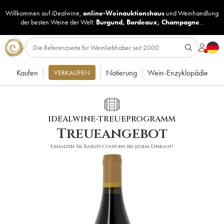
Willkommen auf iDealwine,
online-Weinauktionshaus
und
Weinhandlung
der besten Weine der Welt:
Burgund
,
Bordeaux
,
Champagne
...
Kaufen
Notierung
Wein-Enzyklopädie
VERKAUFEN
IDEALWINE-TREUEPROGRAMM
Treueangebot
Erhalten Sie Rabatt-Coupons bei jedem Einkauf!