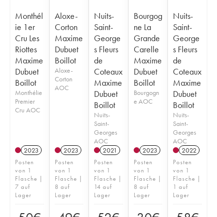
Monthél
Aloxe-
Nuits-
Bourgog
Nuits-
ie 1er
Corton
Saint-
ne La
Saint-
Cru Les
Maxime
George
Grande
George
Riottes
Dubuet
s Fleurs
Carelle
s Fleurs
Maxime
Boillot
de
Maxime
de
Dubuet
Aloxe-
Coteaux
Dubuet
Coteaux
Corton
Boillot
Maxime
Boillot
Maxime
AOC
Monthélie
Dubuet
Bourgogn
Dubuet
Premier
e AOC
Boillot
Boillot
Cru AOC
Nuits-
Nuits-
Saint-
Saint-
Georges
Georges
AOC
AOC
2023
2023
2021
2023
2022
Posten
Posten
Posten
Posten
Posten
von 1
von 1
von 1
von 1
von 1
Flasche |
Flasche |
Flasche |
Flasche |
Flasche |
7 auf
8 auf
14 auf
8 auf
1 auf
Lager
Lager
Lager
Lager
Lager