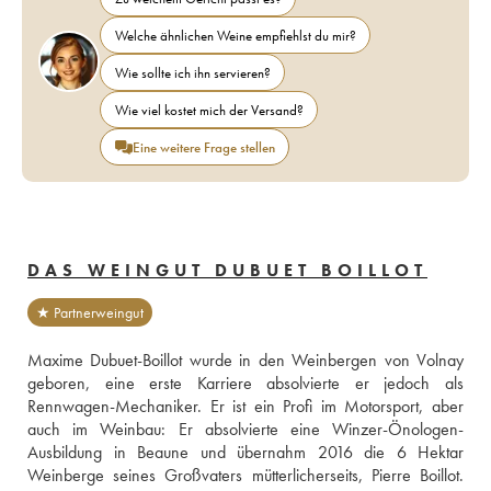
Welche ähnlichen Weine empfiehlst du mir?
Wie sollte ich ihn servieren?
Wie viel kostet mich der Versand?
Eine weitere Frage stellen
DAS WEINGUT DUBUET BOILLOT
★ Partnerweingut
Maxime Dubuet-Boillot wurde in den Weinbergen von Volnay 
geboren, eine erste Karriere absolvierte er jedoch als 
Rennwagen-Mechaniker. Er ist ein Profi im Motorsport, aber 
auch im Weinbau: Er absolvierte eine Winzer-Önologen-
Ausbildung in Beaune und übernahm 2016 die 6 Hektar 
Weinberge seines Großvaters mütterlicherseits, Pierre Boillot. 