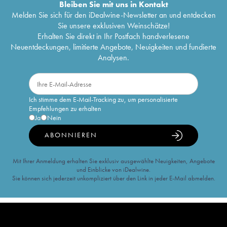
Bleiben Sie mit uns in Kontakt
Melden Sie sich für den iDealwine-Newsletter an und entdecken
Sie unsere exklusiven Weinschätze!
Erhalten Sie direkt in Ihr Postfach handverlesene
Neuentdeckungen, limitierte Angebote, Neuigkeiten und fundierte
Analysen.
Ich stimme dem E-Mail-Tracking zu, um personalisierte
Empfehlungen zu erhalten
Ja
Nein
ABONNIEREN
Mit Ihrer Anmeldung erhalten Sie exklusiv ausgewählte Neuigkeiten, Angebote
und Einblicke von iDealwine.
Sie können sich jederzeit unkompliziert über den Link in jeder E-Mail abmelden.