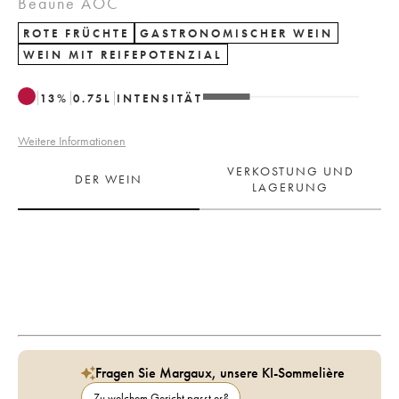
Beaune AOC
ROTE FRÜCHTE
GASTRONOMISCHER WEIN
WEIN MIT REIFEPOTENZIAL
13
%
0.75
L
INTENSITÄT
Weitere Informationen
VERKOSTUNG UND
DER WEIN
LAGERUNG
Fragen Sie Margaux, unsere KI-Sommelière
Zu welchem Gericht passt es?