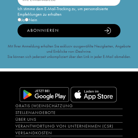
Ich stimme dem E-Mail-Tracking zu, um personalisierte
Empfehlungen zu erhalten
Ja
Nein
ABONNIEREN
Mit Ihrer Anmeldung erhalten Sie exklusiv ausgewählte Neuigkeiten, Angebote
und Einblicke von iDealwine.
Sie können sich jederzeit unkompliziert über den Link in jeder E-Mail abmelden.
GRATIS (W)EINSCHÄTZUNG
STELLENANGEBOTE
ÜBER UNS
VERANTWORTUNG VON UNTERNEHMEN (CSR)
VERSANDKOSTEN