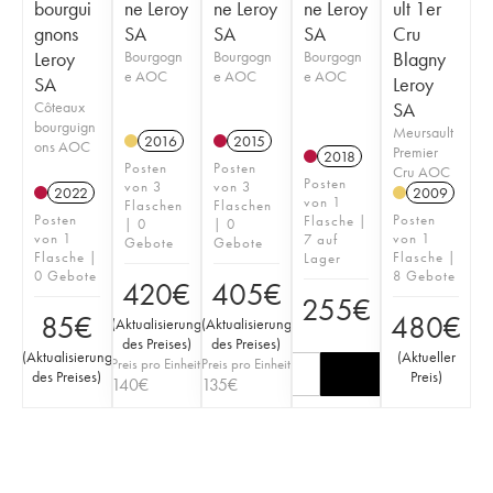
bourgui
ne Leroy
ne Leroy
ne Leroy
ult 1er
gnons
SA
SA
SA
Cru
Leroy
Bourgogn
Bourgogn
Bourgogn
Blagny
e AOC
e AOC
e AOC
SA
Leroy
Côteaux
SA
bourguign
Meursault
2016
2015
ons AOC
Premier
2018
Posten
Posten
Cru AOC
Posten
von 3
von 3
2022
2009
von 1
Flaschen
Flaschen
Posten
Posten
Flasche |
| 0
| 0
von 1
von 1
7 auf
Gebote
Gebote
Flasche |
Flasche |
Lager
0 Gebote
8 Gebote
420
€
405
€
255
€
85
€
480
€
(
Aktualisierung
(
Aktualisierung
des Preises
)
des Preises
)
(
Aktualisierung
(
Aktueller
Preis pro Einheit
Preis pro Einheit
des Preises
)
Preis
)
140
€
135
€