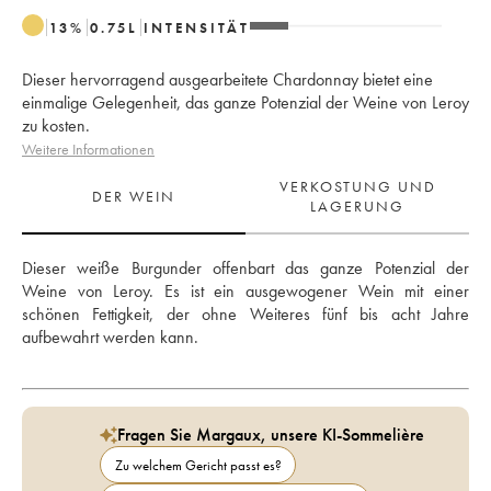
13
%
0.75
L
INTENSITÄT
Dieser hervorragend ausgearbeitete Chardonnay bietet eine
einmalige Gelegenheit, das ganze Potenzial der Weine von Leroy
zu kosten.
Weitere Informationen
VERKOSTUNG UND
DER WEIN
LAGERUNG
Dieser weiße Burgunder offenbart das ganze Potenzial der 
Weine von Leroy. Es ist ein ausgewogener Wein mit einer 
schönen Fettigkeit, der ohne Weiteres fünf bis acht Jahre 
aufbewahrt werden kann.
Fragen Sie Margaux, unsere KI-Sommelière
Zu welchem Gericht passt es?