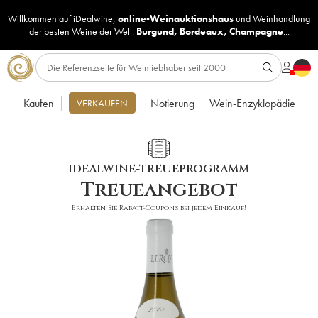
Willkommen auf iDealwine,
online-Weinauktionshaus
und
Weinhandlung
der besten Weine der Welt:
Burgund
,
Bordeaux
,
Champagne
...
Kaufen
Notierung
Wein-Enzyklopädie
VERKAUFEN
IDEALWINE-TREUEPROGRAMM
Treueangebot
Erhalten Sie Rabatt-Coupons bei jedem Einkauf!