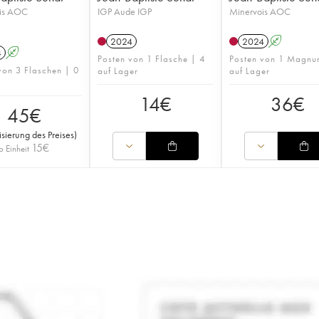
is AOC
IGP Aude IGP
Minervois AOC
2024
2024
A
4
A
Posten von 1 Flasche | 4
Posten von 1 Magnu
von 3 Flaschen | 0
auf Lager
auf Lager
14
€
36
€
45
€
isierung des Preises
)
15
€
o Einheit