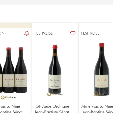
ON
FESTPREISE
FESTPREISE
ois La Nine
IGP Aude Ordinaire
Minervois La Nin
aptiste Sénat
Jean-Baptiste Sénat
Jean-Baptiste Sén