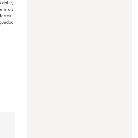
dafür, 
hr als 
erroir-
guedoc 