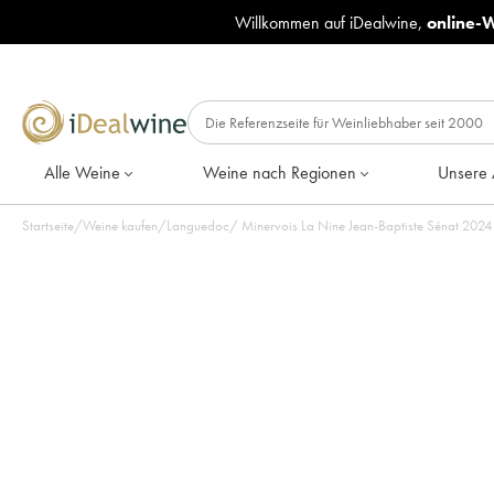
Willkommen auf iDealwine,
online-
Alle Weine
Weine nach Regionen
Unsere 
Startseite
/
Weine kaufen
/
Languedoc
/
Minervois La 