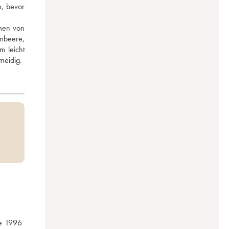
, bevor 
men von 
beere, 
 leicht 
meidig.
e 1996 