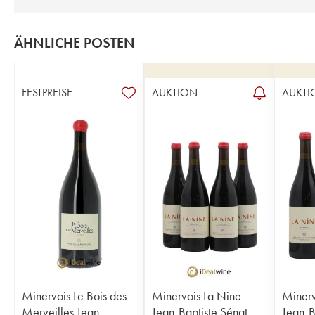
ÄHNLICHE POSTEN
FESTPREISE
AUKTION
AUKTI
Minervois Le Bois des
Minervois La Nine
Minerv
Merveilles Jean-
Jean-Baptiste Sénat
Jean-B