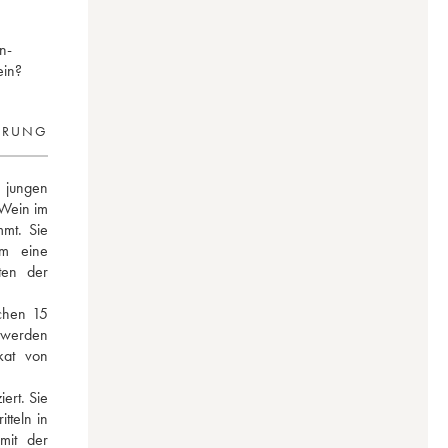
n-
ein?
ERUNG
 jungen 
Wein im 
mt. Sie 
m eine 
en der 
chen 15 
 werden 
at von 
 
rt. Sie 
teln in 
mit der 