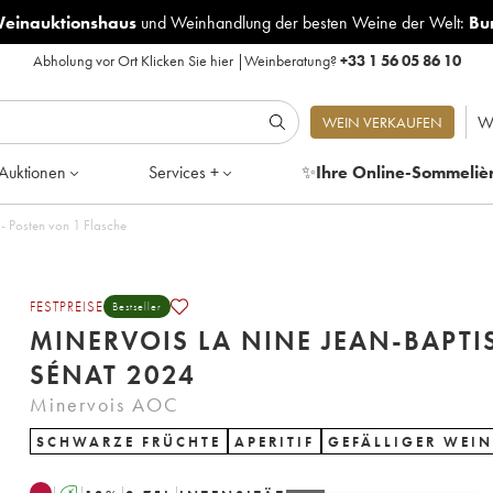
Weinauktionshaus
und
Weinhandlung der besten Weine der Welt:
Bu
Abholung vor Ort
Klicken Sie hier
|
Weinberatung?
+33 1 56 05 86 10
W
WEIN VERKAUFEN
Auktionen
Services +
✨
Ihre Online-Sommeliè
Nine Jean-Baptiste Sénat 2024 - Posten von 1 Flasche
FESTPREISE
Bestseller
MINERVOIS LA NINE JEAN-BAPTI
SÉNAT 2024
Minervois AOC
SCHWARZE FRÜCHTE
APERITIF
GEFÄLLIGER WEIN