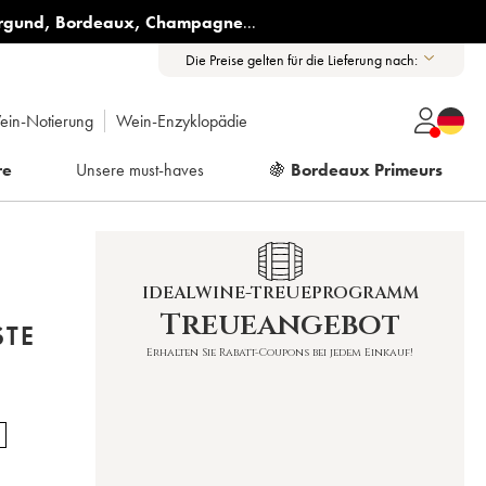
rgund
,
Bordeaux
,
Champagne
...
Die Preise gelten für die Lieferung nach:
ein-Notierung
Wein-Enzyklopädie
re
Unsere must-haves
🍇
Bordeaux Primeurs
IDEALWINE-TREUEPROGRAMM
Treueangebot
STE
Erhalten Sie Rabatt-Coupons bei jedem Einkauf!