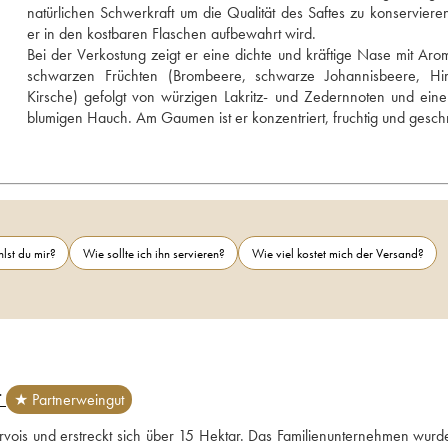
natürlichen Schwerkraft um die Qualität des Saftes zu konservieren
er in den kostbaren Flaschen aufbewahrt wird. 
Bei der Verkostung zeigt er eine dichte und kräftige Nase mit Aro
schwarzen Früchten (Brombeere, schwarze Johannisbeere, Him
Kirsche) gefolgt von würzigen Lakritz- und Zedernnoten und einem
blumigen Hauch. Am Gaumen ist er konzentriert, fruchtig und gesch
lst du mir?
Wie sollte ich ihn servieren?
Wie viel kostet mich der Versand?
T
★ Partnerweingut
rvois und erstreckt sich über 15 Hektar. Das Familienunternehmen wurd