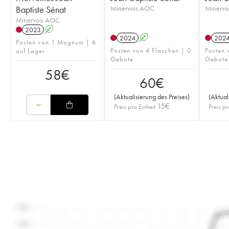
Baptiste Sénat
Minervois AOC
Minervo
Minervois AOC
2023
A
2024
A
202
Posten von 1 Magnum | 6
Posten von 4 Flaschen | 0
Posten 
auf Lager
Gebote
Gebote
58
€
60
€
(
Aktualisierung des Preises
)
(
Aktual
15
€
Preis pro Einheit
Preis pr