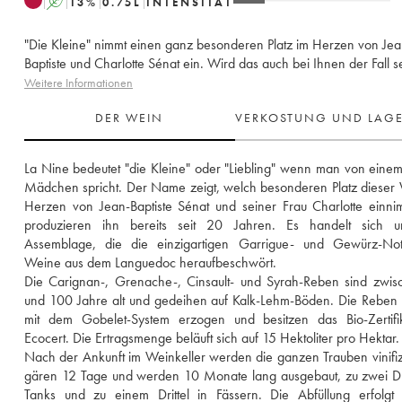
A
13
%
0.75
L
INTENSITÄT
"Die Kleine" nimmt einen ganz besonderen Platz im Herzen von Jea
Baptiste und Charlotte Sénat ein. Wird das auch bei Ihnen der Fall s
Weitere Informationen
DER WEIN
VERKOSTUNG UND LAG
La Nine bedeutet "die Kleine" oder "Liebling" wenn man von einem
Mädchen spricht. Der Name zeigt, welch besonderen Platz dieser 
Herzen von Jean-Baptiste Sénat und seiner Frau Charlotte einnim
produzieren ihn bereits seit 20 Jahren. Es handelt sich u
Assemblage, die die einzigartigen Garrigue- und Gewürz-Not
Weine aus dem Languedoc heraufbeschwört. 
Die Carignan-, Grenache-, Cinsault- und Syrah-Reben sind zwis
und 100 Jahre alt und gedeihen auf Kalk-Lehm-Böden. Die Reben
mit dem Gobelet-System erzogen und besitzen das Bio-Zertifik
Ecocert. Die Ertragsmenge beläuft sich auf 15 Hektoliter pro Hektar.
Nach der Ankunft im Weinkeller werden die ganzen Trauben vinifizie
gären 12 Tage und werden 10 Monate lang ausgebaut, zu zwei Drit
Tanks und zu einem Drittel in Fässern. Die Abfüllung erfolgt 