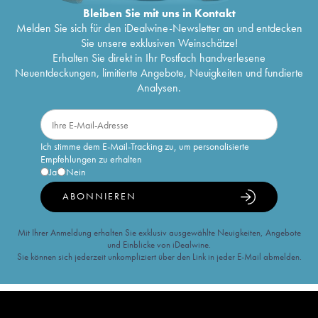
Bleiben Sie mit uns in Kontakt
Melden Sie sich für den iDealwine-Newsletter an und entdecken
Sie unsere exklusiven Weinschätze!
Erhalten Sie direkt in Ihr Postfach handverlesene
Neuentdeckungen, limitierte Angebote, Neuigkeiten und fundierte
Analysen.
Ich stimme dem E-Mail-Tracking zu, um personalisierte
Empfehlungen zu erhalten
Ja
Nein
ABONNIEREN
Mit Ihrer Anmeldung erhalten Sie exklusiv ausgewählte Neuigkeiten, Angebote
und Einblicke von iDealwine.
Sie können sich jederzeit unkompliziert über den Link in jeder E-Mail abmelden.