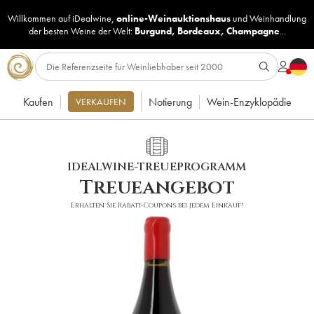
Willkommen auf iDealwine,
online-Weinauktionshaus
und
Weinhandlung
der besten Weine der Welt:
Burgund
,
Bordeaux
,
Champagne
...
Kaufen
Notierung
Wein-Enzyklopädie
VERKAUFEN
IDEALWINE-TREUEPROGRAMM
Treueangebot
Erhalten Sie Rabatt-Coupons bei jedem Einkauf!