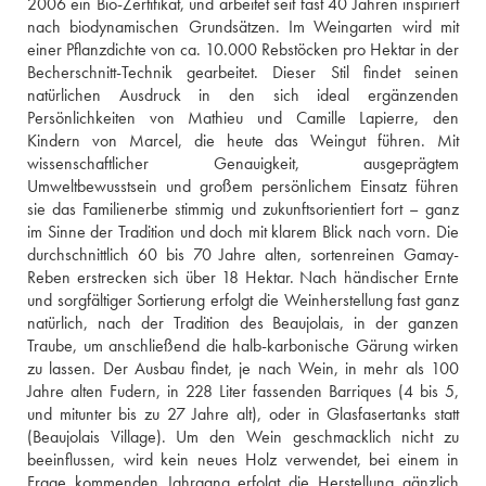
2006 ein Bio-Zertifikat, und arbeitet seit fast 40 Jahren inspiriert 
nach biodynamischen Grundsätzen. Im Weingarten wird mit 
einer Pflanzdichte von ca. 10.000 Rebstöcken pro Hektar in der 
Becherschnitt-Technik gearbeitet. Dieser Stil findet seinen 
natürlichen Ausdruck in den sich ideal ergänzenden 
Persönlichkeiten von Mathieu und Camille Lapierre, den 
Kindern von Marcel, die heute das Weingut führen. Mit 
wissenschaftlicher Genauigkeit, ausgeprägtem 
Umweltbewusstsein und großem persönlichem Einsatz führen 
sie das Familienerbe stimmig und zukunftsorientiert fort – ganz 
im Sinne der Tradition und doch mit klarem Blick nach vorn. Die 
durchschnittlich 60 bis 70 Jahre alten, sortenreinen Gamay-
Reben erstrecken sich über 18 Hektar. Nach händischer Ernte 
und sorgfältiger Sortierung erfolgt die Weinherstellung fast ganz 
natürlich, nach der Tradition des Beaujolais, in der ganzen 
Traube, um anschließend die halb-karbonische Gärung wirken 
zu lassen. Der Ausbau findet, je nach Wein, in mehr als 100 
Jahre alten Fudern, in 228 Liter fassenden Barriques (4 bis 5, 
und mitunter bis zu 27 Jahre alt), oder in Glasfasertanks statt 
(Beaujolais Village). Um den Wein geschmacklich nicht zu 
beeinflussen, wird kein neues Holz verwendet, bei einem in 
Frage kommenden Jahrgang erfolgt die Herstellung gänzlich 