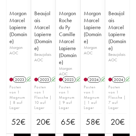
Morgon
Beaujol
Morgon
Morgon
Beaujol
Marcel
ais
Roche
Marcel
ais
Lapierre
Marcel
du Py
Lapierre
Marcel
(Domain
Lapierre
Camille
(Domain
Lapierre
e)
(Domain
Marcel
e)
(Domain
Morgon
e)
Lapierre
Morgon
e)
AOC
AOC
Beaujolais
(Domain
Beaujolais
AOC
AOC
e)
Morgon
AOC
2023
A
S
2023
A
S
2023
A
S
2024
A
S
2024
A
Posten
Posten
Posten
Posten
Posten
von 1
von 1
von 1
von 1
von 1
Magnum
Flasche |
Magnum
Magnum
Flasche |
| 8 auf
10 auf
| 9 auf
| 1 auf
7 auf
Lager
Lager
Lager
Lager
Lager
52
€
20
€
65
€
58
€
20
€