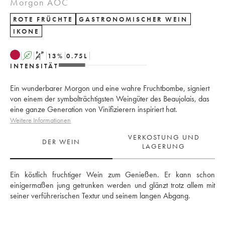
Morgon AOC
ROTE FRÜCHTE
GASTRONOMISCHER WEIN
IKONE
A
S
13
%
0.75
L
INTENSITÄT
Ein wunderbarer Morgon und eine wahre Fruchtbombe, signiert
von einem der symbolträchtigsten Weingüter des Beaujolais, das
eine ganze Generation von Vinifizierern inspiriert hat.
Weitere Informationen
VERKOSTUNG UND
DER WEIN
LAGERUNG
Ein köstlich fruchtiger Wein zum Genießen. Er kann schon 
einigermaßen jung getrunken werden und glänzt trotz allem mit 
seiner verführerischen Textur und seinem langen Abgang.