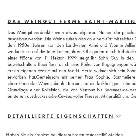
DAS WEINGUT FERME SAINT-MARTI
Das Weingut verdankt seinen etwas religiösen Namen der gleichna
ausgebaut werden. Die Weine ruhen also an einem Ort mit reicher G
den 1950er Jahren von den Landwirten Aimé und Yvonne Jullien g
wodurch sie auf die Idee kamen, ihren Obstgarten durch Rebstöcke zu
einer Fläche von 11 Hektar. 1979 steigt ihr Sohn Guy in den B
bewirtschaften. Beeinflusst durch eine Reihe von Begegnungen wä
ersten eigenen Weine auf den Markt. Heute widmet sich sein Soh
erworben hat.Gemeinsam mit seiner Frau Sophie, Sommelière u
charakterstarke Weine, die ihr Terroir und die kalkhaltigen Lehmb
Grundlage einer Kollektion, die von Ventoux bis Beaumes-de-Ven
entstehen ausdrucksstarke Cuvées voller Finesse, Mineralität und G
DETAILLIERTE EIGENSCHAFTEN
Haben Sie ein Problem bei diesem Posten festgestellt?
Melden