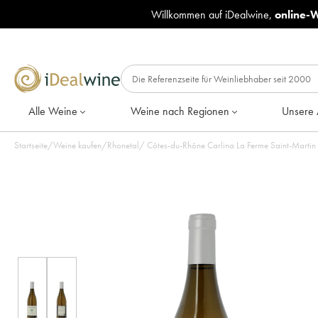
Willkommen auf iDealwine,
online-
Alle Weine
Weine nach Regionen
Unsere 
Startseite
/
Weine kaufen
/
Rhonetal
/