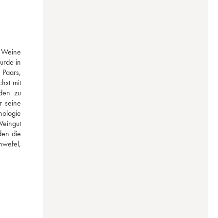
 Weine 
rde in 
Paars, 
st mit 
den zu 
 seine 
ologie 
eingut 
en die 
wefel, 