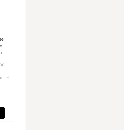
se
La
n
AOC
m | 4