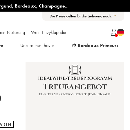
rgund
,
Bordeaux
,
Champagne
...
Die Preise gelten für die Lieferung nach:
ein-Notierung
Wein-Enzyklopädie
re
Unsere must-haves
🍇
Bordeaux Primeurs
IDEALWINE-TREUEPROGRAMM
Treueangebot
Erhalten Sie Rabatt-Coupons bei jedem Einkauf!
)
 WEIN