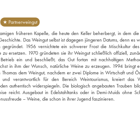
N
★ Partnerweingut
migen früheren Kapelle, die heute den Keller beherbergt, in dem die
eschichte. Das Weingut selbst ist dagegen jüngeren Datums, denn es wu
egründet. 1956 vernichtete ein schwerer Frost die Mischkultur des 
 ersetzen. 1970 gründeten sie ihr Weingut schließlich offiziell, zunäch
etrieb ein und beschließt, das Gut fortan mit nachhaltigen Metho
chst in ihm der Wunsch, natürliche Weine zu erzeugen. 1994 bringt er
n Thomas dem Weingut, nachdem er zwei Diplome in Wirtschaft und Ön
nd verantwortlich für den Bereich Weintourismus, kreiert das W
öden authentisch widerspiegeln. Die biologisch angebauten Trauben bild
ise reicht. Ausgebaut in Edelstahltanks oder in Demi-Muids ohne Sch
enussfreude – Weine, die schon in ihrer Jugend faszinieren.