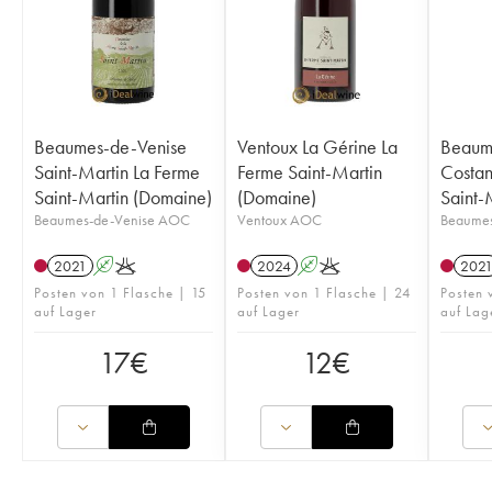
Beaumes-de-Venise
Ventoux La Gérine La
Beaum
Saint-Martin La Ferme
Ferme Saint-Martin
Costan
Saint-Martin (Domaine)
(Domaine)
Saint-
Beaumes-de-Venise AOC
Ventoux AOC
Beaumes
2021
A
K
2024
A
K
202
Posten von 1 Flasche | 15
Posten von 1 Flasche | 24
Posten 
auf Lager
auf Lager
auf Lag
17
€
12
€