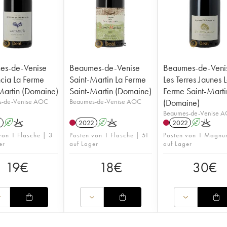
es-de-Venise
Beaumes-de-Venise
Beaumes-de-Veni
cia La Ferme
Saint-Martin La Ferme
Les Terres Jaunes 
Martin (Domaine)
Saint-Martin (Domaine)
Ferme Saint-Marti
-de-Venise AOC
Beaumes-de-Venise AOC
(Domaine)
Beaumes-de-Venise 
1
A
K
2022
A
K
2022
A
K
von 1 Flasche | 3
Posten von 1 Flasche | 51
Posten von 1 Magnu
er
auf Lager
auf Lager
19
€
18
€
30
€