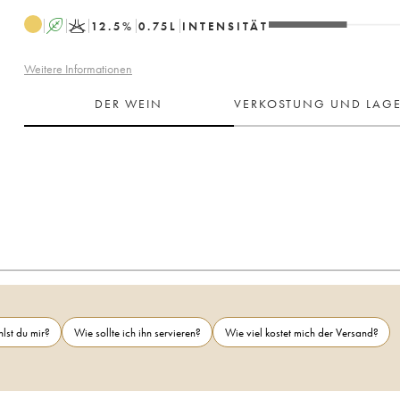
A
K
12.5
%
0.75
L
INTENSITÄT
Weitere Informationen
DER WEIN
VERKOSTUNG UND LAG
lst du mir?
Wie sollte ich ihn servieren?
Wie viel kostet mich der Versand?