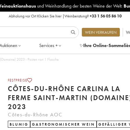
Weinauktionshaus
und
Weinhandlung der besten Weine der Welt:
Bu
Abholung vor Ort
Klicken Sie hier
|
Weinberatung?
+33 1 56 05 86 10
W
WEIN VERKAUFEN
Auktionen
Services +
✨
Ihre Online-Sommeliè
Côtes-du-Rhône Carlina La Ferme Saint-Martin (Domaine) 2023 - Posten von 1 Flasche
FESTPREISE
CÔTES-DU-RHÔNE CARLINA LA
FERME SAINT-MARTIN (DOMAINE
2023
Côtes-du-Rhône AOC
BLUMIG
GASTRONOMISCHER WEIN
GEFÄLLIGER