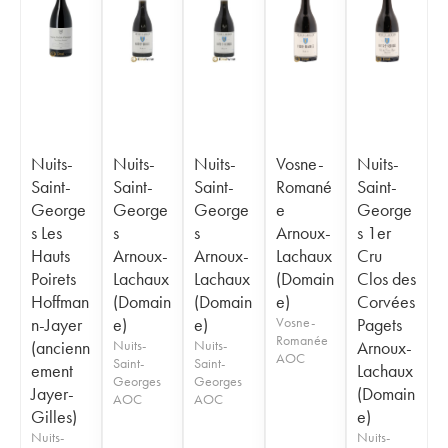
Nuits-
Nuits-
Nuits-
Vosne-
Nuits-
Saint-
Saint-
Saint-
Romané
Saint-
George
George
George
e
George
s Les
s
s
Arnoux-
s 1er
Hauts
Arnoux-
Arnoux-
Lachaux
Cru
Poirets
Lachaux
Lachaux
(Domain
Clos des
Hoffman
(Domain
(Domain
e)
Corvées
n-Jayer
e)
e)
Vosne-
Pagets
Romanée
(ancienn
Nuits-
Nuits-
Arnoux-
AOC
Saint-
Saint-
ement
Lachaux
Georges
Georges
Jayer-
(Domain
AOC
AOC
Gilles)
e)
Nuits-
Nuits-