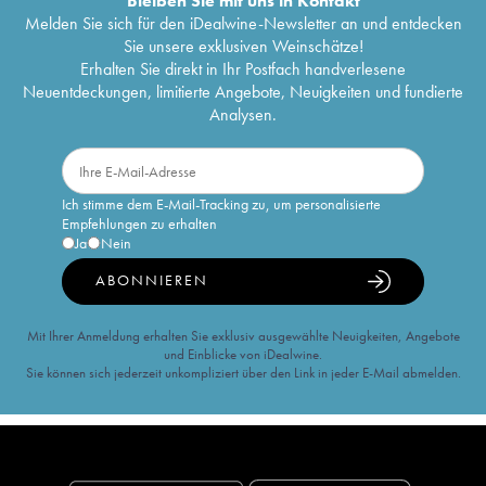
Bleiben Sie mit uns in Kontakt
Melden Sie sich für den iDealwine-Newsletter an und entdecken
Sie unsere exklusiven Weinschätze!
Erhalten Sie direkt in Ihr Postfach handverlesene
Neuentdeckungen, limitierte Angebote, Neuigkeiten und fundierte
Analysen.
Ich stimme dem E-Mail-Tracking zu, um personalisierte
Empfehlungen zu erhalten
Ja
Nein
ABONNIEREN
Mit Ihrer Anmeldung erhalten Sie exklusiv ausgewählte Neuigkeiten, Angebote
und Einblicke von iDealwine.
Sie können sich jederzeit unkompliziert über den Link in jeder E-Mail abmelden.