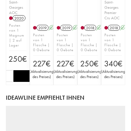
Saint-
Saint-
Georges
Georges
AOC
Premier
Cru AOC
2020
Posten
2019
A
2019
A
2018
A
2018
A
von 1
Posten
Posten
Posten
Posten
Magnum
von 1
von 1
von 1
von 1
| 2 auf
Flasche |
Flasche |
Flasche |
Flasche |
Lager
0 Gebote
0 Gebote
0 Gebote
0 Gebote
250
€
227
€
227
€
250
€
340
€
(
Aktualisierung
(
Aktualisierung
(
Aktualisierung
(
Aktualisierung
des Preises
)
des Preises
)
des Preises
)
des Preises
)
IDEAWLINE EMPFIEHLT IHNEN