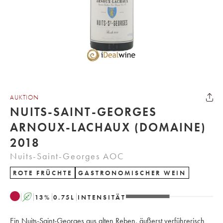
AUKTION
NUITS-SAINT-GEORGES
ARNOUX-LACHAUX (DOMAINE)
2018
Nuits-Saint-Georges AOC
ROTE FRÜCHTE
GASTRONOMISCHER WEIN
A
13
%
0.75
L
INTENSITÄT
Ein Nuits-Saint-Georges aus alten Reben, äußerst verführerisch