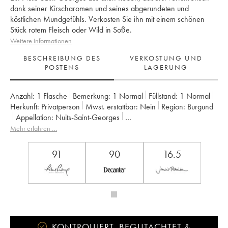
dank seiner Kirscharomen und seines abgerundeten und
köstlichen Mundgefühls. Verkosten Sie ihn mit einem schönen
Stück rotem Fleisch oder Wild in Soße.
Weitere Informationen
BESCHREIBUNG DES
VERKOSTUNG UND
POSTENS
LAGERUNG
Anzahl:
1 Flasche
Bemerkung:
1 Normal
Füllstand:
1
Normal
Herkunft:
privatperson
Mwst. erstattbar:
nein
Region:
Burgund
Appellation:
Nuits-Saint-Georges
Eigentümer:
Arnoux-Lachaux (Domaine)
Mehr erfahren …
91
90
16.5
KONTROLLIERT, BEGUTACHTET &