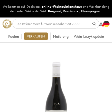
Willkommen auf iDealwine,
online-Weinauktionshaus
und
Weinhandlung
der besten Weine der Welt:
Burgund
,
Bordeaux
,
Champagne
...
Kaufen
Notierung
Wein-Enzyklopädie
VERKAUFEN