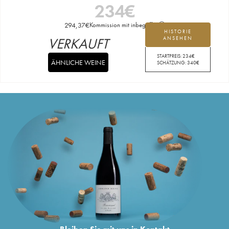
234
€
294,37
€
Kommission mit inbegriffen
HISTORIE
VERKAUFT
ANSEHEN
STARTPREIS:
234
€
ÄHNLICHE WEINE
SCHÄTZUNG:
340
€