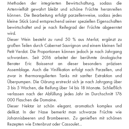
Methoden der integrierten Bewirtschaftung, sodass die 
Artenvielfalt gewahrt bleibt und schöne Früchte heranreifen 
können. Die Bearbeitung erfolgt parzellenweise, sodass jedes 
kleine Stück Land entsprechend seiner speziellen Eigenschaften 
bewirtschaftet und je nach Reifegrad der Früchte abgeerntet 
wird. 
Dieser Wein besteht zu rund 50 % aus Merlot, ergänzt zu 
großen Teilen durch Cabernet Sauvignon und einem kleinen Teil 
Petit Verdot. Die Proportionen können jedoch je nach Jahrgang 
schwanken. Seit 2016 arbeitet der berühmte önologische 
Berater Eric Boissenot an dieser besonders präzisen 
Assemblage. Auch die Vinifikation erfolgt nach Parzellen, und 
zwar in thermoregulierten Tanks mit sanfter Extraktion und 
Überpumpen. Die Gärung erstreckt sich je nach Jahrgang über 
3 bis 5 Wochen, die Reifung über 14 bis 18 Monate. Schließlich 
verlassen nach der Abfüllung jedes Jahr im Durchschnitt 176 
000 Flaschen die Domaine. 
Dieser Nektar ist schön elegant, aromatisch komplex und 
delikat. In der Nase bemerkt man schwarze Früchte wie 
Johannisbeeren und Brombeeren. Zu genießen mit schönen 
Rezepten wie Entenbrust oder Cassoulet… 