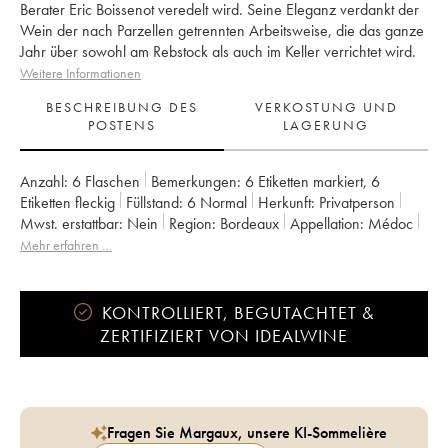
Berater Eric Boissenot veredelt wird. Seine Eleganz verdankt der
Wein der nach Parzellen getrennten Arbeitsweise, die das ganze
Jahr über sowohl am Rebstock als auch im Keller verrichtet wird.
Weitere Informationen
BESCHREIBUNG DES
VERKOSTUNG UND
POSTENS
LAGERUNG
Anzahl:
6 Flaschen
Bemerkungen:
6 Etiketten markiert
,
6
Etiketten fleckig
Füllstand:
6
Normal
Herkunft:
privatperson
Mwst. erstattbar:
nein
Region:
Bordeaux
Appellation:
Médoc
Klassifizierung:
Cru Bourgeois
Mehr erfahren …
Eigentümer:
Jacqueline-Kate et Jacques Robert Leveilley
KONTROLLIERT, BEGUTACHTET &
ZERTIFIZIERT VON IDEALWINE
Fragen Sie Margaux, unsere KI-Sommelière