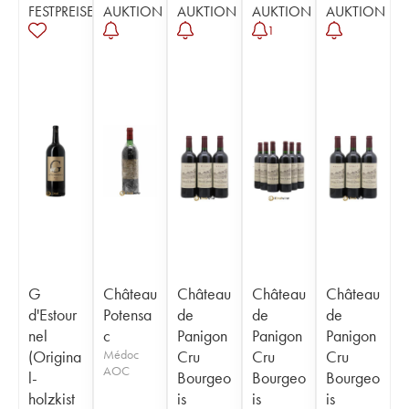
FESTPREISE
AUKTION
AUKTION
AUKTION
AUKTION
1
G
Château
Château
Château
Château
d'Estour
Potensa
de
de
de
nel
c
Panigon
Panigon
Panigon
(Origina
Médoc
Cru
Cru
Cru
AOC
l-
Bourgeo
Bourgeo
Bourgeo
holzkist
is
is
is