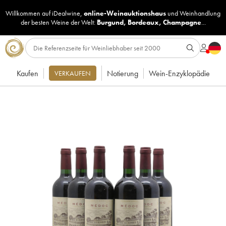
Willkommen auf iDealwine,
online-Weinauktionshaus
und
Weinhandlung
der besten Weine der Welt:
Burgund
,
Bordeaux
,
Champagne
...
Kaufen
Notierung
Wein-Enzyklopädie
VERKAUFEN