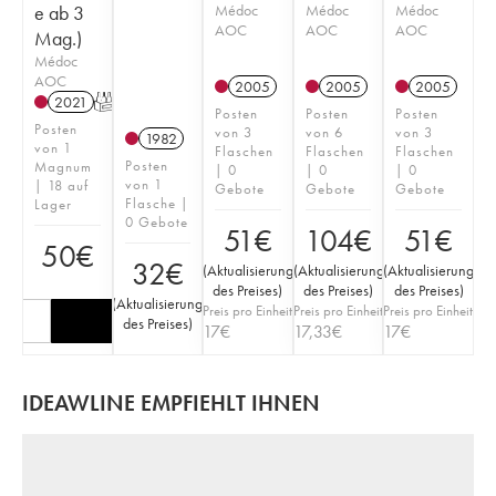
e ab 3
Médoc
Médoc
Médoc
AOC
AOC
AOC
Mag.)
Médoc
AOC
2005
2005
2005
2021
T
Posten
Posten
Posten
Posten
von 3
von 6
von 3
1982
von 1
Flaschen
Flaschen
Flaschen
Posten
Magnum
| 0
| 0
| 0
von 1
| 18 auf
Gebote
Gebote
Gebote
Flasche |
Lager
0 Gebote
51
€
104
€
51
€
50
€
32
€
(
Aktualisierung
(
Aktualisierung
(
Aktualisierung
des Preises
)
des Preises
)
des Preises
)
(
Aktualisierung
Preis pro Einheit
Preis pro Einheit
Preis pro Einheit
des Preises
)
17
€
17,33
€
17
€
IDEAWLINE EMPFIEHLT IHNEN