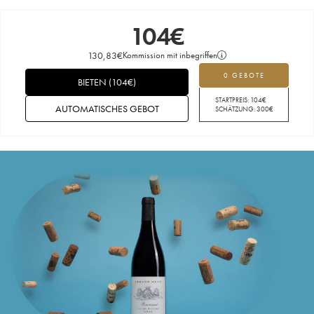
104
€
130,83
€
Kommission mit inbegriffen
0 GEBOTE
BIETEN
(
104
€
)
STARTPREIS:
104
€
AUTOMATISCHES GEBOT
SCHÄTZUNG:
300
€