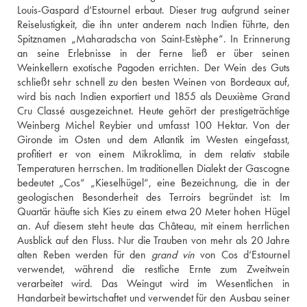
Louis-Gaspard d‘Estournel erbaut. Dieser trug aufgrund seiner 
Reiselustigkeit, die ihn unter anderem nach Indien führte, den 
Spitznamen „Maharadscha von Saint-Estèphe“. In Erinnerung 
an seine Erlebnisse in der Ferne ließ er über seinen 
Weinkellern exotische Pagoden errichten. Der Wein des Guts 
schließt sehr schnell zu den besten Weinen von Bordeaux auf, 
wird bis nach Indien exportiert und 1855 als Deuxième Grand 
Cru Classé ausgezeichnet. Heute gehört der prestigeträchtige 
Weinberg Michel Reybier und umfasst 100 Hektar. Von der 
Gironde im Osten und dem Atlantik im Westen eingefasst, 
profitiert er von einem Mikroklima, in dem relativ stabile 
Temperaturen herrschen. Im traditionellen Dialekt der Gascogne 
bedeutet „Cos“ „Kieselhügel“, eine Bezeichnung, die in der 
geologischen Besonderheit des Terroirs begründet ist: Im 
Quartär häufte sich Kies zu einem etwa 20 Meter hohen Hügel 
an. Auf diesem steht heute das Château, mit einem herrlichen 
Ausblick auf den Fluss. Nur die Trauben von mehr als 20 Jahre 
alten Reben werden für den 
grand vin
 von Cos d‘Estournel 
verwendet, während die restliche Ernte zum Zweitwein 
verarbeitet wird. Das Weingut wird im Wesentlichen in 
Handarbeit bewirtschaftet und verwendet für den Ausbau seiner 