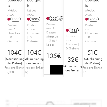
is
is
is
Médoc
Médoc
Médoc
AOC
AOC
AOC
2021
T
2005
2005
2005
Posten
Posten
Posten
Posten
von 1
von 6
von 6
von 3
1982
Doppel-
Flaschen
Flaschen
Flaschen
Posten
Magnum
| 0
| 0
| 0
von 1
| 3 auf
Gebote
Gebote
Gebote
Flasche |
Lager
0 Gebote
104
€
104
€
51
€
105
€
32
€
(
Aktualisierung
(
Aktualisierung
(
Aktualisierung
des Preises
)
des Preises
)
des Preises
)
(
Aktualisierung
Preis pro Einheit
Preis pro Einheit
Preis pro Einheit
des Preises
)
17,33
€
17,33
€
17
€