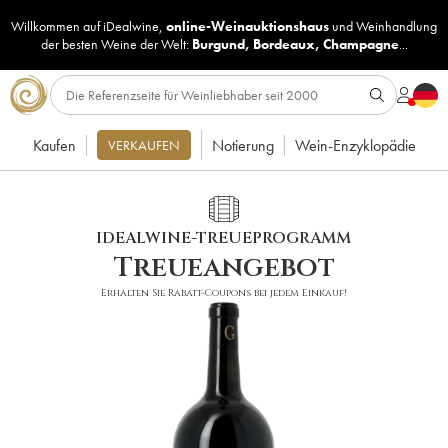
Willkommen auf iDealwine,
online-Weinauktionshaus
und
Weinhandlung
der besten Weine der Welt:
Burgund
,
Bordeaux
,
Champagne
...
Kaufen
Notierung
Wein-Enzyklopädie
VERKAUFEN
IDEALWINE-TREUEPROGRAMM
Treueangebot
Erhalten Sie Rabatt-Coupons bei jedem Einkauf!