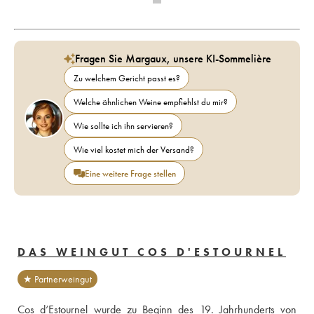
Fragen Sie Margaux, unsere KI-Sommelière
Zu welchem Gericht passt es?
Welche ähnlichen Weine empfiehlst du mir?
Wie sollte ich ihn servieren?
Wie viel kostet mich der Versand?
Eine weitere Frage stellen
DAS WEINGUT COS D'ESTOURNEL
★ Partnerweingut
Cos d‘Estournel wurde zu Beginn des 19. Jahrhunderts von 