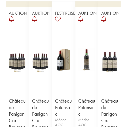
AUKTION
AUKTION
FESTPREISE
AUKTION
AUKTION
1
Château
Château
Château
Château
Château
de
de
Potensa
Potensa
de
Panigon
Panigon
c
c
Panigon
Cru
Cru
Médoc
Médoc
Cru
AOC
AOC
Bourgeo
Bourgeo
Bourgeo