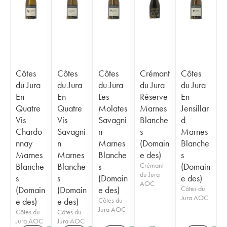
Côtes
Côtes
Côtes
Crémant
Côtes
du Jura
du Jura
du Jura
du Jura
du Jura
En
En
Les
Réserve
En
Quatre
Quatre
Molates
Marnes
Jensillar
Vis
Vis
Savagni
Blanche
d
Chardo
Savagni
n
s
Marnes
nnay
n
Marnes
(Domain
Blanche
Marnes
Marnes
Blanche
e des)
s
Blanche
Blanche
s
Crémant
(Domain
du Jura
s
s
(Domain
e des)
AOC
(Domain
(Domain
e des)
Côtes du
Jura AOC
e des)
e des)
Côtes du
Jura AOC
Côtes du
Côtes du
Jura AOC
Jura AOC