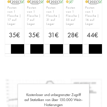
2022
A
2022
A
2023
A
A
2023
A
H
Posten
Posten
Posten
Posten
Posten
von 1
von 1
von 1
von 1
von 1
Flasche |
Flasche |
Flasche |
Flasche |
Flasche |
17 auf
7 auf
31 auf
55 auf
16 auf
Lager
Lager
Lager
Lager
Lager
35
€
35
€
31
€
28
€
44
€
Kostenloser und unbegrenzter Zugriff
auf Statistiken von über 150.000 Wein-
Notierungen