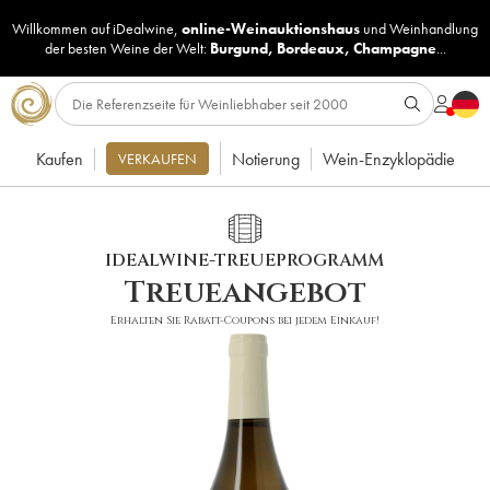
Willkommen auf iDealwine,
online-Weinauktionshaus
und
Weinhandlung
der besten Weine der Welt:
Burgund
,
Bordeaux
,
Champagne
...
Kaufen
Notierung
Wein-Enzyklopädie
VERKAUFEN
IDEALWINE-TREUEPROGRAMM
Treueangebot
Erhalten Sie Rabatt-Coupons bei jedem Einkauf!