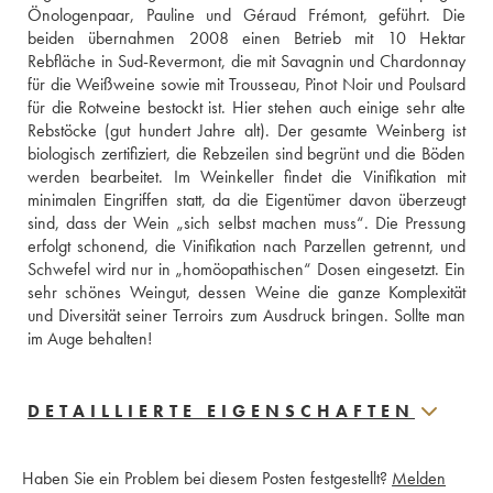
Önologenpaar, Pauline und Géraud Frémont, geführt. Die 
beiden übernahmen 2008 einen Betrieb mit 10 Hektar 
Rebfläche in Sud-Revermont, die mit Savagnin und Chardonnay 
für die Weißweine sowie mit Trousseau, Pinot Noir und Poulsard 
für die Rotweine bestockt ist. Hier stehen auch einige sehr alte 
Rebstöcke (gut hundert Jahre alt). Der gesamte Weinberg ist 
biologisch zertifiziert, die Rebzeilen sind begrünt und die Böden 
werden bearbeitet. Im Weinkeller findet die Vinifikation mit 
minimalen Eingriffen statt, da die Eigentümer davon überzeugt 
sind, dass der Wein „sich selbst machen muss“. Die Pressung 
erfolgt schonend, die Vinifikation nach Parzellen getrennt, und 
Schwefel wird nur in „homöopathischen“ Dosen eingesetzt. Ein 
sehr schönes Weingut, dessen Weine die ganze Komplexität 
und Diversität seiner Terroirs zum Ausdruck bringen. Sollte man 
im Auge behalten!
DETAILLIERTE EIGENSCHAFTEN
Haben Sie ein Problem bei diesem Posten festgestellt?
Melden