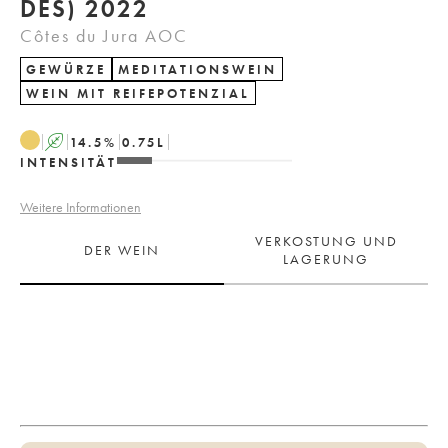
DES) 2022
Côtes du Jura AOC
GEWÜRZE
MEDITATIONSWEIN
WEIN MIT REIFEPOTENZIAL
A
14.5
%
0.75
L
INTENSITÄT
Weitere Informationen
VERKOSTUNG UND
DER WEIN
LAGERUNG