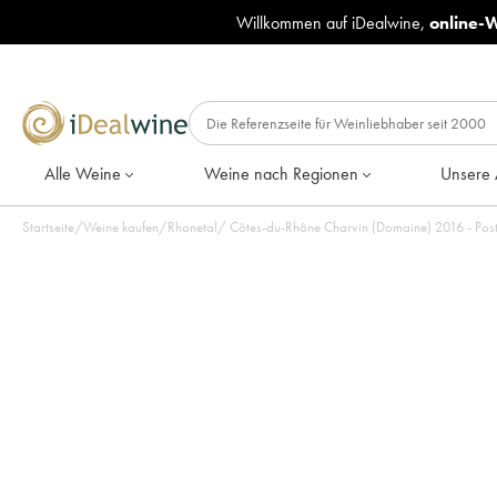
Willkommen auf iDealwine,
online-
Alle Weine
Weine nach Regionen
Unsere 
Startseite
/
Weine kaufen
/
Rhonetal
/
Côtes-du-Rhône Charvin