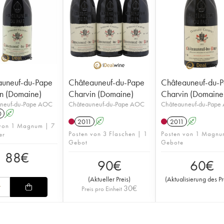
auneuf-du-Pape
Châteauneuf-du-Pape
Châteauneuf-du-
n (Domaine)
Charvin (Domaine)
Charvin (Domaine
neuf-du-Pape AOC
Châteauneuf-du-Pape AOC
Châteauneuf-du-Pape
0
A
2011
A
2011
A
 von 1 Magnum | 7
Posten von 3 Flaschen | 1
Posten von 1 Magnu
er
Gebot
Gebote
88
€
90
€
60
€
(
Aktueller Preis
)
(
Aktualisierung des Pr
30
€
Preis pro Einheit