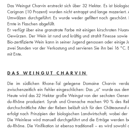
Das Weingut Charvin erstreckt sich über 32 Hektar. Es ist biologis
Carignan (10 Prozent) wurden nicht entrappt und lange mazeriert. 
Umwälzen durchgeführt. Es wurde weder gefiltert noch geschönt.
Ernte in Flaschen abgefüllt.
Er verfügt über eine granatrote Farbe mit einigen kirschroten Nua
Gewürzen. Der Wein ist rund und kräftig und strahlt Finesse sowie
Bio-zertifizierte Wein kann in seiner Jugend genossen oder einige Ja
zwei Stunden vor der Verkostung und servieren Sie ihn bei 16 °C.
mit Ente.
DAS WEINGUT CHARVIN
Die im südlichen Rhone-Tal gelegene Domaine Charvin verda
zwischenzeitlich ein Fehler eingeschlichen: Das „a“ wurde aus d
Heute wird das 32 Hektar große Weingut von der sechsten Genera
du-Rhône produziert. Syrah und Grenache machen 90 % des Rebs
durchschnittliche Alter der Reben beläuft sich für den Châteauneu
erfolgt nach Prinzipien der biologischen Landwirtschaft, wobei der
Die Weinlese wird manuell durchgeführt und die Erträge werden 
du-Rhône. Die Vinifikation ist ebenso traditionell – es wird sowohl 