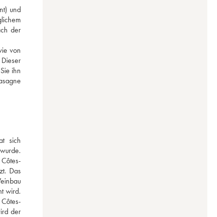
t) und 
lichem 
ch der 
ie von 
Dieser 
ie ihn 
asagne 
 sich 
wurde. 
 Côtes-
t. Das 
einbau 
 wird. 
 Côtes-
rd der 