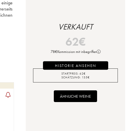
einige 
rseits 
ichnen 
VERKAUFT
62
€
78
€
Kommission mit inbegriffen
HISTORIE ANSEHEN
STARTPREIS:
62
€
SCHÄTZUNG:
135
€
ÄHNLICHE WEINE