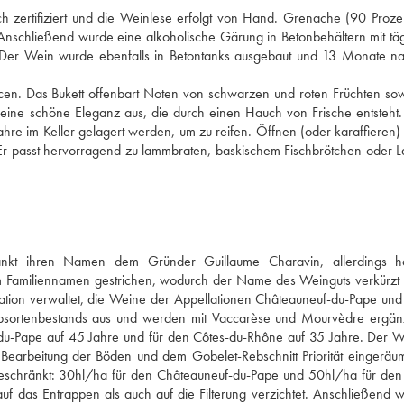
ch zertifiziert und die Weinlese erfolgt von Hand. Grenache (90 Prozen
Anschließend wurde eine alkoholische Gärung in Betonbehältern mit täg
 Der Wein wurde ebenfalls in Betontanks ausgebaut und 13 Monate na
ncen. Das Bukett offenbart Noten von schwarzen und roten Früchten sow
 eine schöne Eleganz aus, die durch einen Hauch von Frische entsteht. 
hre im Keller gelagert werden, um zu reifen. Öffnen (oder karaffieren) S
 Er passt hervorragend zu lammbraten, baskischem Fischbrötchen oder L
nkt ihren Namen dem Gründer Guillaume Charavin, allerdings hat
em Familiennamen gestrichen, wodurch der Name des Weinguts verkürzt 
tion verwaltet, die Weine der Appellationen Châteauneuf-du-Pape und
ortenbestands aus und werden mit Vaccarèse und Mourvèdre ergänz
f-du-Pape auf 45 Jahre und für den Côtes-du-Rhône auf 35 Jahre. Der W
 Bearbeitung der Böden und dem Gobelet-Rebschnitt Priorität eingeräumt
beschränkt: 30hl/ha für den Châteauneuf-du-Pape und 50hl/ha für den
auf das Entrappen als auch auf die Filterung verzichtet. Anschließend wi