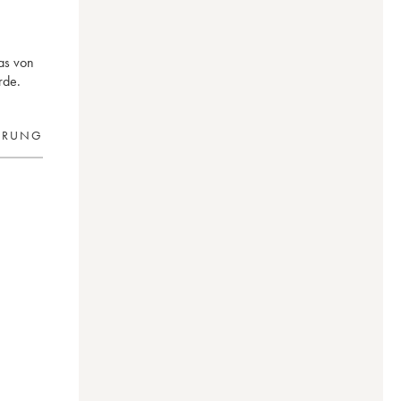
das von
rde.
ERUNG