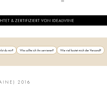
TET & ZERTIFIZIERT VON IDEALWINE
lst du mir?
Wie sollte ich ihn servieren?
Wie viel kostet mich der Versand?
CÔTES-DU-RHÔNE CHARVIN (DOMAINE) 2016