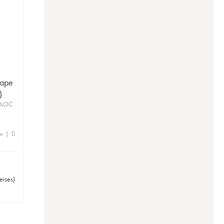
Pape
)
 AOC
m | 0
eises
)