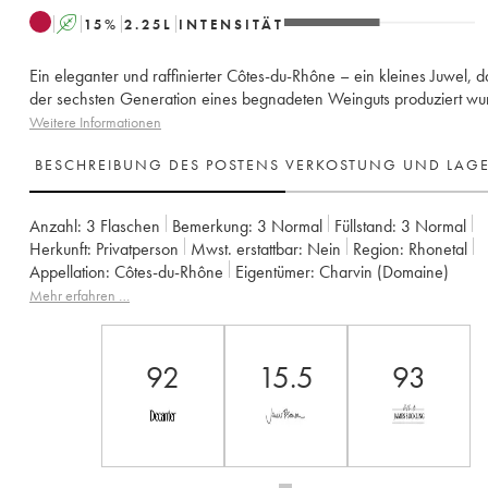
A
15
%
2.25
L
INTENSITÄT
Ein eleganter und raffinierter Côtes-du-Rhône – ein kleines Juwel, 
der sechsten Generation eines begnadeten Weinguts produziert wu
Weitere Informationen
BESCHREIBUNG DES POSTENS
VERKOSTUNG UND LAG
Anzahl:
3 Flaschen
Bemerkung:
3 Normal
Füllstand:
3
Normal
Herkunft:
privatperson
Mwst. erstattbar:
nein
Region:
Rhonetal
Appellation:
Côtes-du-Rhône
Eigentümer:
Charvin (Domaine)
Mehr erfahren …
92
15.5
93