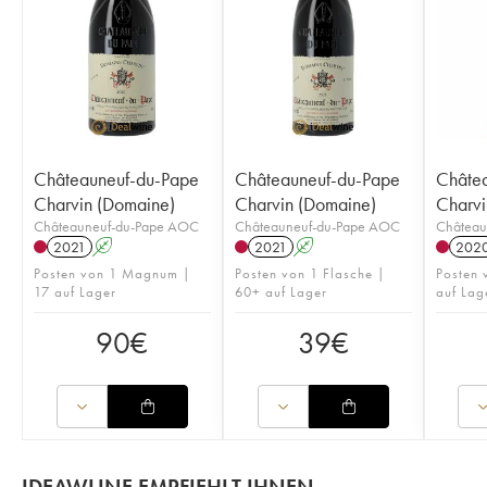
Châteauneuf-du-Pape
Châteauneuf-du-Pape
Châte
Charvin (Domaine)
Charvin (Domaine)
Charvi
Châteauneuf-du-Pape AOC
Châteauneuf-du-Pape AOC
Château
2021
A
2021
A
202
Posten von 1 Magnum |
Posten von 1 Flasche |
Posten
17 auf Lager
60+ auf Lager
auf Lag
90
€
39
€
IDEAWLINE EMPFIEHLT IHNEN