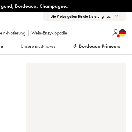
rgund
,
Bordeaux
,
Champagne
...
Die Preise gelten für die Lieferung nach:
ein-Notierung
Wein-Enzyklopädie
re
Unsere must-haves
🍇
Bordeaux Primeurs