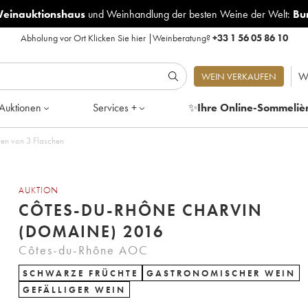
Weinauktionshaus
und
Weinhandlung der besten Weine der Welt:
Bu
Abholung vor Ort
Klicken Sie hier
|
Weinberatung?
+33 1 56 05 86 10
W
WEIN VERKAUFEN
Auktionen
Services +
✨
Ihre Online-Sommeliè
 (Domaine) 2016 - Posten von 3 Flaschen
AUKTION
CÔTES-DU-RHÔNE CHARVIN
(DOMAINE) 2016
Côtes-du-Rhône AOC
SCHWARZE FRÜCHTE
GASTRONOMISCHER WEIN
GEFÄLLIGER WEIN