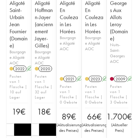
Aligoté
Aligoté
Aligoté
Aligoté
George
Saint-
Hoffman
En
En
s Aux
Urbain
n-Jayer
Couleza
Couleza
Allots
Jean
(ancienn
in Les
in Les
Leroy
Fournier
ement
Horées
Horées
(Domain
(Domain
Jayer-
Bourgogn
Bourgogn
e)
e Aligoté
e Aligoté
e)
Gilles)
Nuits-
AOC
AOC
Saint-
Bourgogn
Bourgogn
Georges
e Aligoté
e Aligoté
AOC
AOC
AOC
2022
A
2020
Posten
Posten
2021
A
K
2023
A
K
2009
A
von 1
von 1
Posten
Posten
Posten
Flasche |
Flasche |
von 1
von 1
von 1
10 auf
32 auf
Flasche |
Flasche |
Flasche |
Lager
Lager
0 Gebote
0 Gebote
3 Gebote
19
€
18
€
89
€
66
€
1.700
€
(
Aktualisierung
(
Aktualisierung
(
Aktueller
des Preises
)
des Preises
)
Preis
)