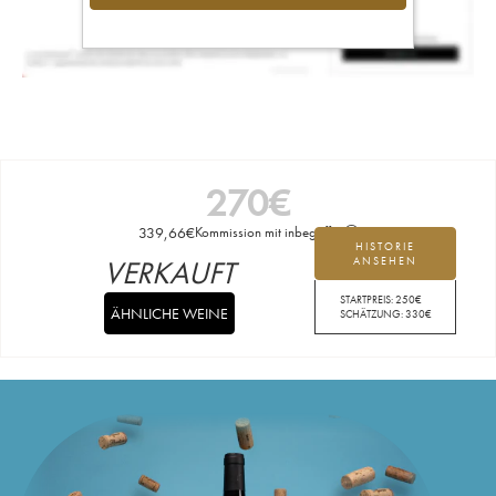
270
€
339,66
€
Kommission mit inbegriffen
HISTORIE
VERKAUFT
ANSEHEN
STARTPREIS:
250
€
ÄHNLICHE WEINE
SCHÄTZUNG:
330
€