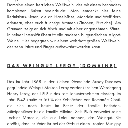
Domaine einen herrlichen Weißwein, der mit einem besonders 
komplexen Bukett beeindruckt. Man entdeckt hier feine 
Reduktions-Noten, die an Haselnüsse, Mandeln und Weißdorn 
erinnern, aber auch fruchtige Aromen (Zitronen, Pfirsiche). Am 
Gaumen zeigt er sich frisch und mit einer angenehmen Säure. 
In seiner Intensität übertrifft alle anderen burgundischen Aligoté 
Weine. Hier begegnen wir einem wahrhaft großen Weißwein, 
der zehn Jahre und länger aufbewahrt werden kann.
DAS WEINGUT LEROY (DOMAINE)
Das im Jahr 1868 in der kleinen Gemeinde Auxey-Duresses 
gegründete Weingut Maison Leroy verdankt seinen Werdegang 
Henry Leroy, der 1919 in das Familienunternehmen einstieg. Im 
Jahr 1942 kaufte er 50 % der Rebflächen von Romanée-Conti, 
die sich noch heute im Besitz der Familie befinden, 
Miteigentümer ist die Familie Villaine. Seit 1955 verwaltet seine 
Tochter Marcelle, die alle Lalou nennen, das Weingut. Sie 
erzählt, dass ihr Vater ihr bei der Geburt einen Tropfen Musigny 