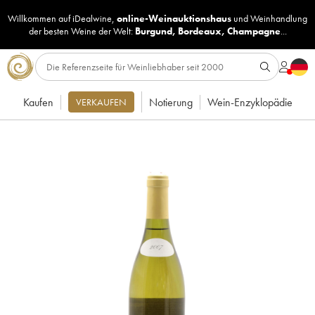
Willkommen auf iDealwine,
online-Weinauktionshaus
und
Weinhandlung
der besten Weine der Welt:
Burgund
,
Bordeaux
,
Champagne
...
Kaufen
Notierung
Wein-Enzyklopädie
VERKAUFEN