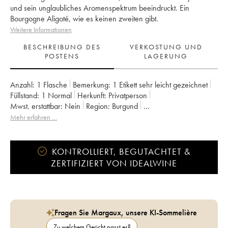
und sein unglaubliches Aromenspektrum beeindruckt. Ein
Bourgogne Aligoté, wie es keinen zweiten gibt.
Weitere Informationen
BESCHREIBUNG DES
VERKOSTUNG UND
POSTENS
LAGERUNG
Anzahl:
1 Flasche
Bemerkung:
1 Etikett sehr leicht gezeichnet
Füllstand:
1
Normal
Herkunft:
privatperson
Mwst. erstattbar:
nein
Region:
Burgund
Appellation:
Bourgogne Aligoté
Eigentümer:
Leroy (Domaine)
Mehr erfahren …
KONTROLLIERT, BEGUTACHTET &
ZERTIFIZIERT VON IDEALWINE
Fragen Sie Margaux, unsere KI-Sommelière
Zu welchem Gericht passt es?