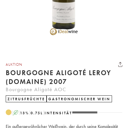
AUKTION
BOURGOGNE ALIGOTÉ LEROY
(DOMAINE) 2007
Bourgogne Aligoté AOC
ZITRUSFRÜCHTE
GASTRONOMISCHER WEIN
A
13
%
0.75
L
INTENSITÄT
Ein außergewöhnlicher Weißwein, der durch seine Komplexität