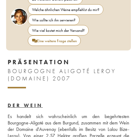
Welche ähnlichen Weine empfiehlst du mir?
Wie sollte ich ihn servieren?
Wie viel kostet mich der Versand?
Eine weitere Frage stellen
PRÄSENTATION
BOURGOGNE ALIGOTÉ LEROY
(DOMAINE) 2007
DER WEIN
Es handelt sich wahrscheinlich um den begehrtesten 
Bourgogne-Aligoté aus dem Burgund, zusammen mit dem Wein 
der Domaine d'Auvenay (ebenfalls im Besitz von Lalou Bize-
Leroy). Von einer 2,57 Hektar großen Parzelle erzeugt die 