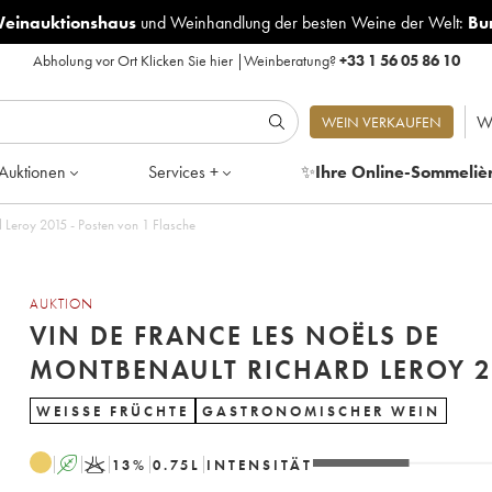
Weinauktionshaus
und
Weinhandlung der besten Weine der Welt:
Bu
Abholung vor Ort
Klicken Sie hier
|
Weinberatung?
+33 1 56 05 86 10
W
WEIN VERKAUFEN
Auktionen
Services +
✨
Ihre Online-Sommeliè
Vin de France Les Noëls de Montbenault Richard Leroy 2015 - Posten von 1 Flasche
AUKTION
VIN DE FRANCE LES NOËLS DE
MONTBENA
WEISSE FRÜCHTE
GASTRONOMISCHER WEIN
A
K
13
%
0.75
L
INTENSITÄT