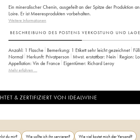
Ein mineralischer Chenin, ausgefeilt an der Spitze der Produktion an
Loire. Er ist Meeresprodukten vorbehalten.
Weitere Informationen
BESCHREIBUNG DES POSTENS
VERKOSTUNG UND LAG
Anzahl:
1 Flasche
Bemerkung:
1 Etikett sehr leicht gezeichnet
Fül
Normal
Herkunft:
privatperson
Mwst. erstattbar:
nein
Region:
L
Appellation:
Vin de France
Eigentümer:
Richard Leroy
Mehr erfahren …
TET & ZERTIFIZIERT VON IDEALWINE
lst du mir?
Wie sollte ich ihn servieren?
Wie viel kostet mich der Versand?