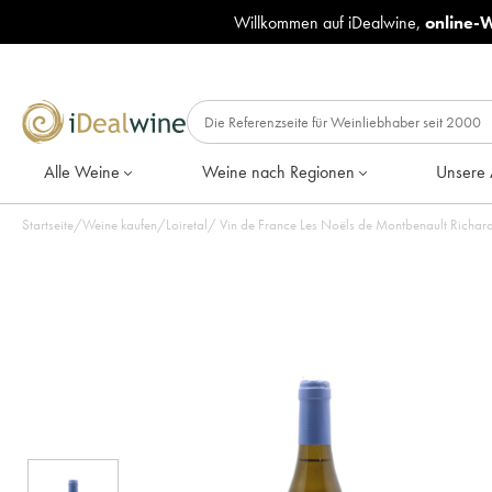
Willkommen auf iDealwine,
online-
Alle Weine
Weine nach Regionen
Unsere 
Startseite
/
Weine kaufen
/
Loiretal
/