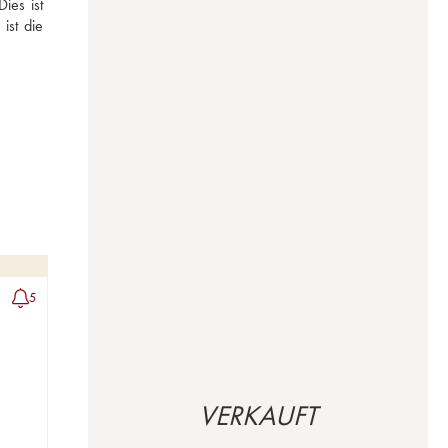
es ist 
st die 
5
VERKAUFT